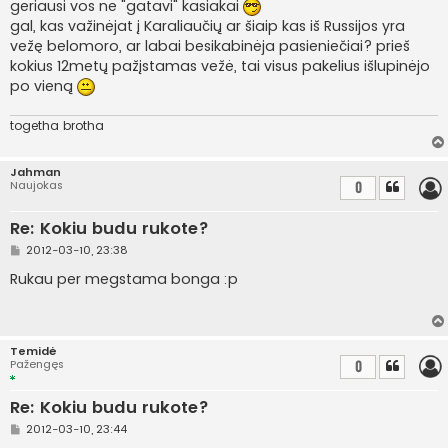
geriausi vos ne "gatavi" kasiakai
d
a
gal, kas važinėjat į Karaliaučių ar šiaip kas iš Russijos yra
r
vežę belomoro, ar labai besikabinėja pasieniečiai? prieš
t
i
kokius 12metų pažįstamas vežė, tai visus pakelius išlupinėjo
n
po vieną
ė
togetha brotha
Jahman
Naujokas
0
Re: Kokiu budu rukote?
S
2012-03-10, 23:38
t
a
Rukau per megstama bonga :p
n
d
a
r
t
Temidė
i
Pažengęs
0
n
ė
Re: Kokiu budu rukote?
S
2012-03-10, 23:44
t