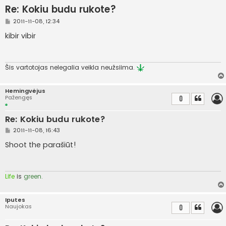
Re: Kokiu budu rukote?
S
2011-11-08, 12:34
t
a
kibir vibir
n
d
a
r
t
Šis vartotojas nelegalia veikla neužsiima.
i
n
ė
Hemingvėjus
Pažengęs
0
Re: Kokiu budu rukote?
S
2011-11-08, 16:43
t
a
Shoot the parašiūt!
n
d
a
r
t
Life
is
green.
i
n
ė
Iputes
Naujokas
0