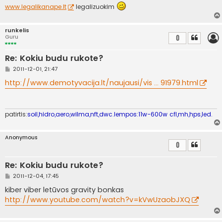
www.legalikanape.lt
legalizuokim
runkelis
Guru
0
Re: Kokiu budu rukote?
S
2011-12-01, 21:47
t
a
http://www.demotyvacija.lt/naujausi/vis ... 91979.html
n
d
a
r
t
patirtis:
soil,hidro,aero,wilma,nft,dwc.lempos:11w-600w cfl,mh,hps,led.
i
n
ė
Anonymous
0
Re: Kokiu budu rukote?
S
2011-12-04, 17:45
t
a
kiber viber letūvos gravity bonkas
n
http://www.youtube.com/watch?v=kVwUzaobJXQ
d
a
r
t