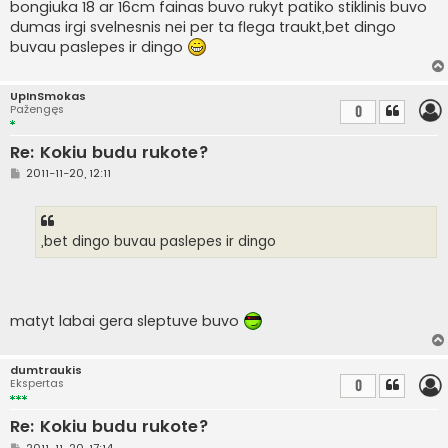
bongiuka 18 ar 16cm fainas buvo rukyt patiko stiklinis buvo
dumas irgi svelnesnis nei per ta flega traukt,bet dingo
buvau paslepes ir dingo
UpInSmokas
Pažengęs
0
Re: Kokiu budu rukote?
S
2011-11-20, 12:11
t
a
n
d
a
,bet dingo buvau paslepes ir dingo
r
t
i
n
ė
matyt labai gera sleptuve buvo
dumtraukis
Ekspertas
0
Re: Kokiu budu rukote?
S