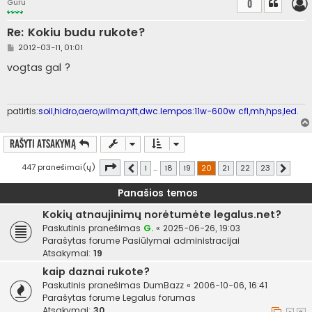
Guru
0
n
ė
Re: Kokiu budu rukote?
S
2012-03-11, 01:01
t
a
vogtas gal ?
n
d
a
r
t
patirtis:
soil,hidro,aero,wilma,nft,dwc.lempos:11w-600w cfl,mh,hps,led.
i
n
ė
Rašyti atsakymą
Puslapis
20
iš
23
447 pranešimai(ų)
1
…
18
19
20
21
22
23
Ankstesnis
Kitas
Panašios temos
Kokių atnaujinimų norėtumėte legalus.net?
Paskutinis pranešimas
G.
«
2025-06-26, 19:03
Parašytas forume
Pasiūlymai administracijai
Atsakymai:
19
kaip daznai rukote?
Paskutinis pranešimas
DumBazz
«
2006-10-06, 16:41
Parašytas forume
Legalus forumas
Atsakymai:
30