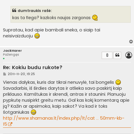
t
a
n
dumtraukis rašė:
d
a
kas ta flega? kazkoks naujas zargonas
r
t
i
Supratau, kad apie bambali sneka, o siaip tai
n
ė
neisivaizduoju
JackHarer
Pažengęs
0
Re: Kokiu budu rukote?
S
2011-11-20, 19:25
t
a
Vienas dalykas, kuris dar tikrai nenuvylė, tai bongelis
n
Savadarbis, iš širdies darytas ir atlieka savo paskirtį kaip
d
a
priklauso. Kamštukas ir skrendi, antras ir staunini. Planuoju
r
pypkutę nusipirkt greitu metu. Gal kas kokį komentarą apie
t
i
ją? Kažin ar apsimoka, kaip sakot? Va kad ir toks
n
šotganiukas
ė
http://www.shamanas.lt/index.php/lt/cat ... 50mm-kb-
15