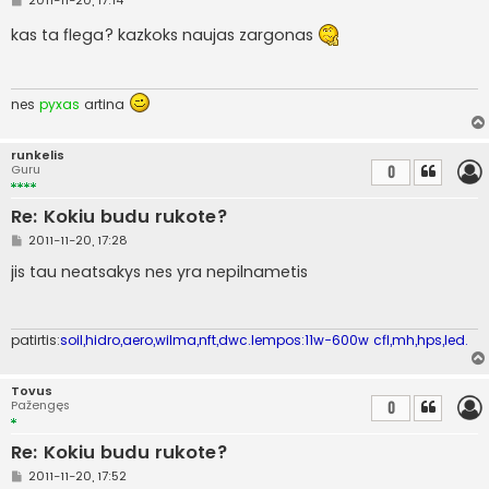
2011-11-20, 17:14
t
a
kas ta flega? kazkoks naujas zargonas
n
d
a
r
t
nes
pyxas
artina
i
n
ė
runkelis
Guru
0
Re: Kokiu budu rukote?
S
2011-11-20, 17:28
t
a
jis tau neatsakys nes yra nepilnametis
n
d
a
r
t
patirtis:
soil,hidro,aero,wilma,nft,dwc.lempos:11w-600w cfl,mh,hps,led.
i
n
ė
Tovus
Pažengęs
0
Re: Kokiu budu rukote?
S
2011-11-20, 17:52