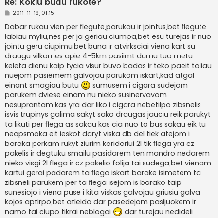
Re: Kokiu budu rukote?
S
2011-11-19, 01:15
t
a
Dabar rukau vien per flegute,parukau ir jointus,bet flegute
n
labiau myliu,nes per ja geriau ciumpa,bet esu turejas ir nuo
d
a
jointu geru ciupimu,bet buna ir atvirksciai viena kart su
r
draugu vilkomes apie 4-5km pasiimt dumu tuo metu
t
i
keleta dienu kaip tycia visur buvo badas ir teko paeit toliau
n
nuejom pasiemem galvojau parukom iskart,kad atgal
ė
einant smagiau butu
sumusem i cigara sudejom
parukem dviese einam nu nieko susinervavom
nesuprantam kas yra dar liko i cigara nebetilpo zibsnelis
isvis trupinys galima sakyt sako draugas jauciu reik parukyt
ta likuti per flega as sakau kas cia nuo to bus sakau eik tu
neapsmoka eit ieskot daryt viska db del tiek atejom i
baraka perkam rukyt ziurim koridoriui 2l tik flega yra cz
pakelis ir degtuku smailu pasidarem ten mandro nedarem
nieko visgi 2l flega ir cz pakelio folija tai sudega,bet vienam
kartui gerai padarem ta flega iskart barake isimetem ta
zibsneli parukem per ta flega isejom is barako taip
sunesiojo i viena puse i kita viskas galvojau griusiu galva
kojos aptirpo,bet atleido dar pasedejom pasijuokem ir
namo tai ciupo tikrai neblogai
dar turejau nedideli