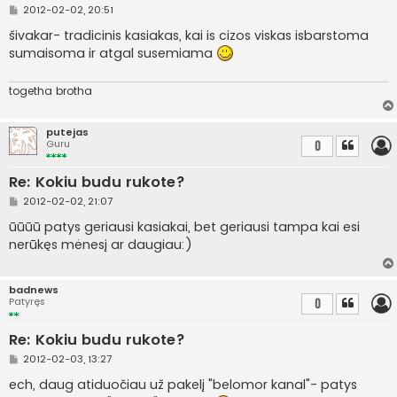
S
2012-02-02, 20:51
t
a
šivakar- tradicinis kasiakas, kai is cizos viskas isbarstoma
n
sumaisoma ir atgal susemiama
d
a
r
t
togetha brotha
i
n
ė
putejas
Guru
0
Re: Kokiu budu rukote?
S
2012-02-02, 21:07
t
a
ūūūū patys geriausi kasiakai, bet geriausi tampa kai esi
n
nerūkęs mėnesį ar daugiau:)
d
a
r
t
badnews
i
Patyręs
0
n
ė
Re: Kokiu budu rukote?
S
2012-02-03, 13:27
t
a
ech, daug atiduočiau už pakelį "belomor kanal"- patys
n