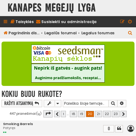
Kanapės mėgėjų lyga
Taisyklės
Susisiekti su administracija
I
Pagrindinis diskusijų puslapis
Legalūs forumai
Legalus forumas
e
š
k
o
t
i
Kokiu budu rukote?
Ieškoti
Išplės
Rašyti atsakymą
Puslapis
20
iš
23
447 pranešimai(ų)
1
…
18
19
20
21
22
23
Ankstesnis
Kitas
Smoking Barrels
Patyręs
0