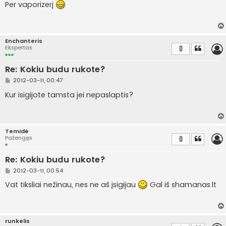
a
Per vaporizerį
n
d
a
r
t
Enchanteris
i
Ekspertas
0
n
ė
Re: Kokiu budu rukote?
S
2012-03-11, 00:47
t
a
Kur isigijote tamsta jei nepaslaptis?
n
d
a
r
t
Temidė
i
Pažengęs
0
n
ė
Re: Kokiu budu rukote?
S
2012-03-11, 00:54
t
a
Vat tiksliai nežinau, nes ne aš įsigijau
Gal iš shamanas.lt
n
d
a
r
t
runkelis
i