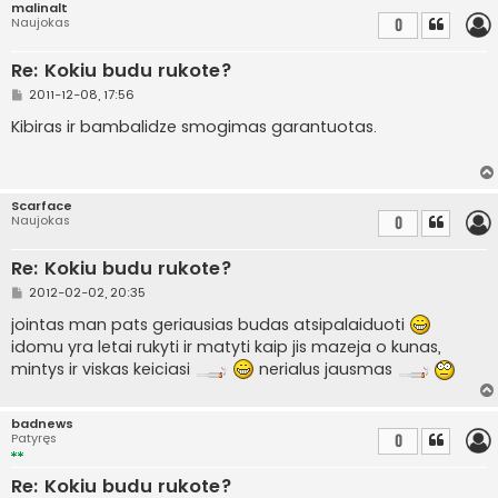
malinalt
i
Naujokas
0
n
ė
Re: Kokiu budu rukote?
S
2011-12-08, 17:56
t
a
Kibiras ir bambalidze smogimas garantuotas.
n
d
a
r
t
Scarface
i
Naujokas
0
n
ė
Re: Kokiu budu rukote?
S
2012-02-02, 20:35
t
a
jointas man pats geriausias budas atsipalaiduoti
n
idomu yra letai rukyti ir matyti kaip jis mazeja o kunas,
d
a
mintys ir viskas keiciasi
nerialus jausmas
r
t
i
n
badnews
ė
Patyręs
0
Re: Kokiu budu rukote?