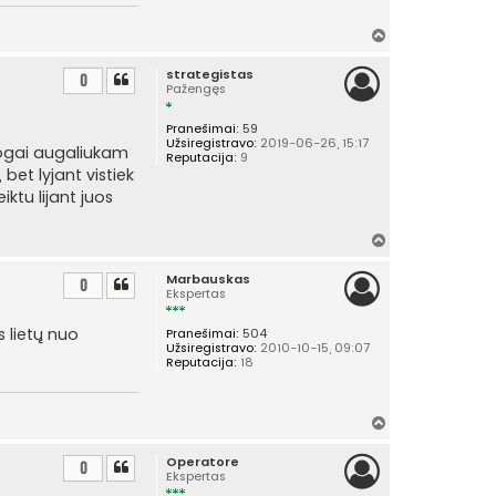
Į
v
strategistas
i
0
Pažengęs
r
š
Pranešimai:
59
ų
Užsiregistravo:
2019-06-26, 15:17
blogai augaliukam
Reputacija:
9
bet lyjant vistiek
iktu lijant juos
Į
v
Marbauskas
i
0
Ekspertas
r
š
s lietų nuo
Pranešimai:
504
ų
Užsiregistravo:
2010-10-15, 09:07
Reputacija:
18
Į
v
Operatore
i
0
Ekspertas
r