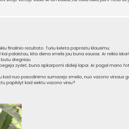
iu finalinio rezultato. Turiu keleta paprastu klausimu:
 kai palaistau, kita diena smelis jau buna sausas. Ar reikia iskart 
d butu dregniau
sibegeja zydet, buna apkarpomi didieji lapai. Ar pagal mano fo
jau kad nuo pasodinimo sumazejo smelio, nuo vazono virsaus g
ktu papildyt kad siektu vazono virsu?