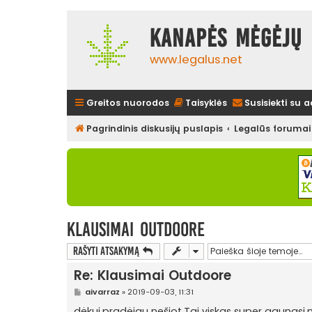
Kanapės mėgėjų 
www.legalus.net
Greitos nuorodos
Taisyklės
Susisiekti su 
Pagrindinis diskusijų puslapis
Legalūs forumai
Klausimai Outdoore
Rašyti atsakymą
Re: Klausimai Outdoore
S
aivarraz
»
2019-09-03, 11:31
t
a
dėkui,pradėjau nešiot.Tai viskas super gaunasi,nes 