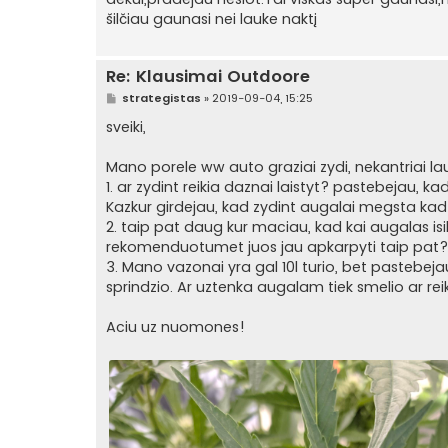
n
šilčiau gaunasi nei lauke naktį
d
a
r
t
Re: Klausimai Outdoore
i
n
S
strategistas
»
2019-09-04, 15:25
ė
t
a
sveiki,
n
d
a
Mano porele ww auto graziai zydi, nekantriai lauk
r
1. ar zydint reikia daznai laistyt? pastebejau, kad
t
i
Kazkur girdejau, kad zydint augalai megsta ka
n
2. taip pat daug kur maciau, kad kai augalas i
ė
rekomenduotumet juos jau apkarpyti taip pat?
3. Mano vazonai yra gal 10l turio, bet pastebe
sprindzio. Ar uztenka augalam tiek smelio ar rei
Aciu uz nuomones!