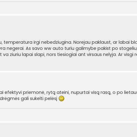
iau, temperatura irgi nebedziugina. Norejau paklaust, ar labai 
ra negerai. As savo ww auto turiu galimybe pakist po stogeliu, 
 ziuriu lapai slapi, nors tiesiogiai ant virsaus nelyja. Ar visgi re
i efektyvi priemonė, rytą ateini, nupurtai visą rasą, o po lietau
 drėgmės gali sukelti pelėsį