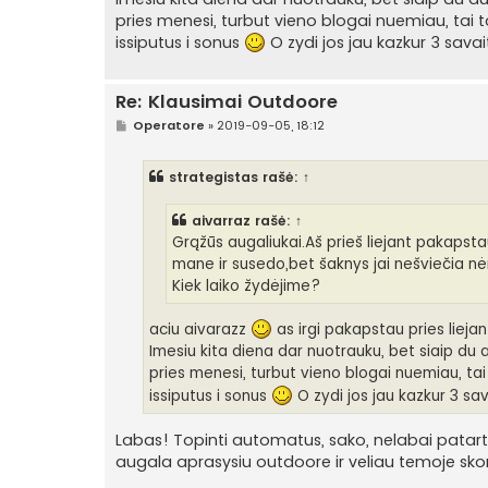
pries menesi, turbut vieno blogai nuemiau, tai to
issiputus i sonus
O zydi jos jau kazkur 3 savai
Re: Klausimai Outdoore
S
Operatore
»
2019-09-05, 18:12
t
a
n
strategistas
rašė:
↑
d
a
r
aivarraz
rašė:
↑
t
i
Grąžūs augaliukai.Aš prieš liejant pakapstau
n
mane ir susedo,bet šaknys jai nešviečia nėr
ė
Kiek laiko žydėjime?
aciu aivarazz
as irgi pakapstau pries liejan
Imesiu kita diena dar nuotrauku, bet siaip du a
pries menesi, turbut vieno blogai nuemiau, tai 
issiputus i sonus
O zydi jos jau kazkur 3 sa
Labas! Topinti automatus, sako, nelabai patartin
augala aprasysiu outdoore ir veliau temoje skon