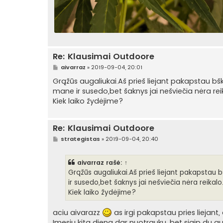
Re: Klausimai Outdoore
S
aivarraz
»
2019-09-04, 20:01
t
a
Grąžūs augaliukai.Aš prieš liejant pakapstau bšk
n
mane ir susedo,bet šaknys jai nešviečia nėra rei
d
a
Kiek laiko žydėjime?
r
t
i
n
Re: Klausimai Outdoore
ė
S
strategistas
»
2019-09-04, 20:40
t
a
n
aivarraz
rašė:
↑
d
a
Grąžūs augaliukai.Aš prieš liejant pakapstau b
r
ir susedo,bet šaknys jai nešviečia nėra reikalo
t
i
Kiek laiko žydėjime?
n
ė
aciu aivarazz
as irgi pakapstau pries liejant, 
Imesiu kita diena dar nuotrauku, bet siaip du aug