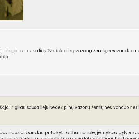
,jai ir giliau sausa lieju.Nedek pilnų vazonų žemių,nes vanduo ne
kalo.
šk,jai ir giliau sausa lieju.Nedek pilnų vazonų žemių,nes vanduo ne
.
dazniausiai bandau pritaikyt ta thumb rule, jei nykcio gylyje saus
alai identiskai auginami ir tuo paciu labai skirtingi. Kai toppi