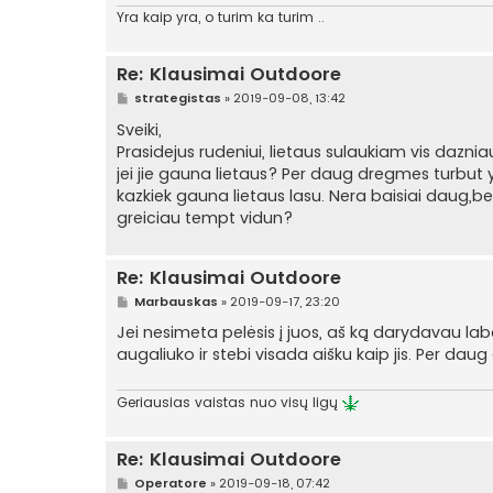
Yra kaip yra, o turim ka turim ..
Re: Klausimai Outdoore
S
strategistas
»
2019-09-08, 13:42
t
a
Sveiki,
n
Prasidejus rudeniui, lietaus sulaukiam vis dazn
d
a
jei jie gauna lietaus? Per daug dregmes turbut y
r
kazkiek gauna lietaus lasu. Nera baisiai daug,bet va
t
i
greiciau tempt vidun?
n
ė
Re: Klausimai Outdoore
S
Marbauskas
»
2019-09-17, 23:20
t
a
Jei nesimeta pelėsis į juos, aš ką darydavau laba
n
augaliuko ir stebi visada aišku kaip jis. Per daug
d
a
r
t
Geriausias vaistas nuo visų ligų
i
n
ė
Re: Klausimai Outdoore
S
Operatore
»
2019-09-18, 07:42