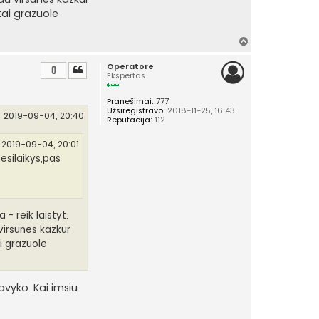
tai grazuole
Į
v
Operatore
i
0
Ekspertas
r
š
Pranešimai:
777
ų
Užsiregistravo:
2018-11-25, 16:43
2019-09-04, 20:40
Reputacija:
112
2019-09-04, 20:01
esilaikys,pas
 - reik laistyt.
 virsunes kazkur
ai grazuole
avyko. Kai imsiu