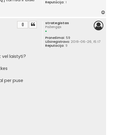
Reputacija:
1
Į
v
strategistas
i
0
Pažengęs
r
š
Pranešimai:
59
ų
Užsiregistravo:
2019-06-26, 15:17
Reputacija:
9
vel laistyti?
tkes
al per puse