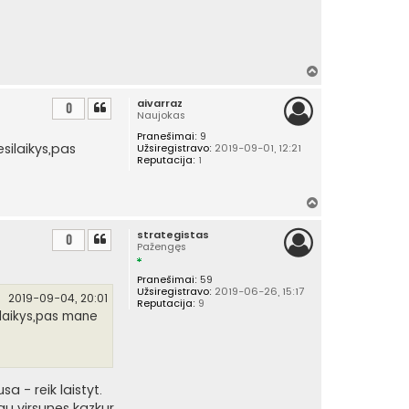
Į
v
aivarraz
i
0
Naujokas
r
Pranešimai:
9
š
silaikys,pas
Užsiregistravo:
2019-09-01, 12:21
ų
Reputacija:
1
Į
v
strategistas
i
0
Pažengęs
r
š
Pranešimai:
59
ų
Užsiregistravo:
2019-06-26, 15:17
2019-09-04, 20:01
Reputacija:
9
silaikys,pas mane
a - reik laistyt.
nau virsunes kazkur