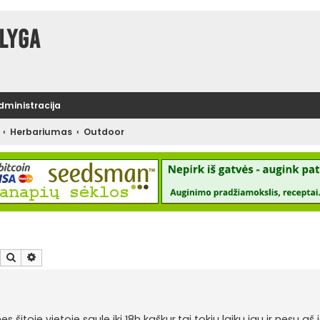
lyga
administracija
Herbariumas
Outdoor
Ieškoti
Išplėstinė paieška
šitoje vietoje saule iki 18h kaškur,tai tokiu laiku jau ir nesu aš j