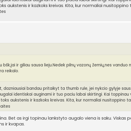
ks aukstenis ir kazkoks kreivas. Kita, kur normaliai nusitoppino 
tes
 bšk,jai ir giliau sausa lieju.Nedek pilnų vazonų žemių,nes vanduo n
a reikalo.
t, dazniausiai bandau pritaikyt ta thumb rule, jei nykcio gylyje sausa
ugalai identiskai auginami ir tuo paciu labai skirtingi. Kai toppinau
toks aukstenis ir kazkoks kreivas. Kita, kur normaliai nusitoppino t
vaites
a. Bet as irgi topinau lankstyto augalo viena is saku. Viskas p
s ir kvapas.