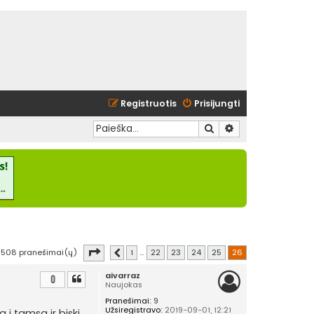
Registruotis
Prisijungti
Ieškoti
Išplėstinė paieška
Puslapis
26
iš
26
508 pranešimai(ų)
1
…
22
23
24
25
26
Ankstesnis
aivarraz
0
Naujokas
Pranešimai:
9
Užsiregistravo:
2019-09-01, 12:21
ą į tamsa ir biski