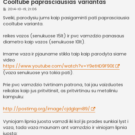
Cooltube paprasciausias variantas
S
2014-10-19, 21:06
t
a
Sveiki, parodysiu jums kaip pasigaminti pati paprasciausia
n
cooltube varianta.
d
a
r
reikes vazos (senukuose 15lt) ir pvc vamzdzio panasaus
t
i
diametro kaip vazos (senukuose 10lt).
n
ė
Imame vaza ir pjauname stikla taip kaip parodyta siame
video
https://www.youtube.com/watch?v=Y9etHD9F90E
(vaza senukuose yra tokia pati).
Prie pvc vamzdzio tvirtinam patrona, tai jau vaizduotes
reikalas kaip jus pritvitinsit, as pritvirtinau su metaliniu
kampuku:
http://postimg.org/image/cjdglqm89/
Vyniojam lipnia juosta vamzdi iki kol jis prades sunkiai lyst i
vaza, tada vaza maunam ant vamzdzio ir viniojam lipnia
juosta: