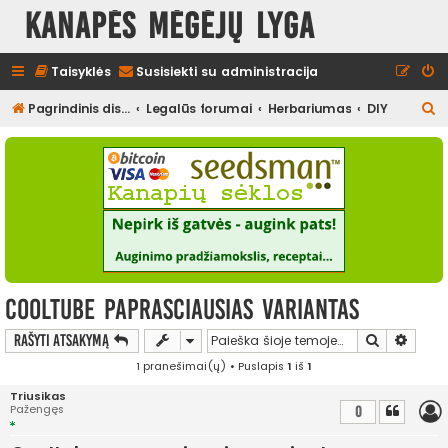
Kanapės mėgėjų lyga
Taisyklės
Susisiekti su administracija
I
Pagrindinis diskusijų puslapis
Legalūs forumai
Herbariumas
DIY
e
š
k
o
t
i
Cooltube paprasciausias variantas
Ieškoti
Išplės
Rašyti atsakymą
1 pranešimai(ų) • Puslapis
1
iš
1
Triusikas
Pažengęs
0