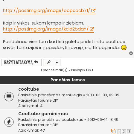
http://postimg.org/image/oopcacb71/
Kaip ir viskas, sukam lempa ir ziebiam.
http://postimg.org/image/kcid2bdah/
Pasidalinau vien tam kad kiti galetu pridet i sita cooltube
savos fantazijos ir ji pasidaryti savaip, cia tik pagrindai
Rašyti atsakymą
1 pranešimai(ų) • Puslapis
1
iš
1
Panašios temos
cooltube
Paskutinis pranešimas
menuleigis
«
2013-03-03, 09:09
Parašytas forume
DIY
Atsakymai:
4
Cooltube gaminimas
Paskutinis pranešimas
paukstukas
«
2012-06-14, 13:48
Parašytas forume
DIY
Atsakymai:
47
1
2
3