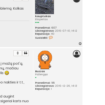
r
š
roblemą. Kolkas
ų
kauptukas
Ekspertas
Pranešimai:
607
Užsiregistravo:
2015-07-10, 14:12
Reputacija:
40
S
Susisiekti:
u
s
Į
i
v
s
i
i
0
e
r
k
š
t
 į mažą pot'ą,
i
ų
s
imų, mačiau
u
Buzzas
lis
k
Pažengęs
a
u
akties ir t.t.,
p
Pranešimai:
98
t
Užsiregistravo:
2015-12-26, 14:13
u
Reputacija:
1
k
a
ad augint
s
sigeriai karts nuo