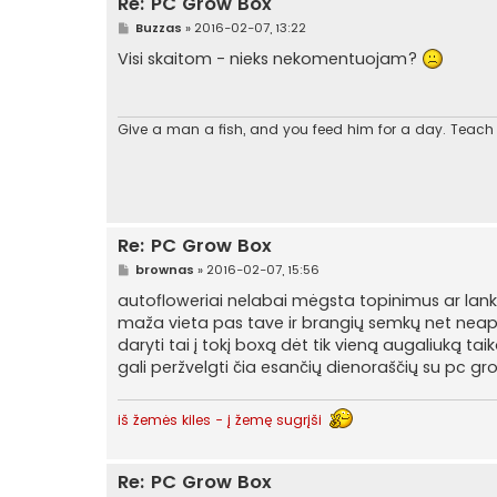
Re: PC Grow Box
S
Buzzas
»
2016-02-07, 13:22
t
a
Visi skaitom - nieks nekomentuojam?
n
d
a
r
t
Give a man a fish, and you feed him for a day. Teach a
i
n
ė
Re: PC Grow Box
S
brownas
»
2016-02-07, 15:56
t
a
autofloweriai nelabai mėgsta topinimus ar lankst
n
maža vieta pas tave ir brangių semkų net neap
d
a
daryti tai į tokį boxą dėt tik vieną augaliuką ta
r
gali peržvelgti čia esančių dienoraščių su pc gr
t
i
n
ė
iš žemės kiles - į žemę sugrįši
Re: PC Grow Box