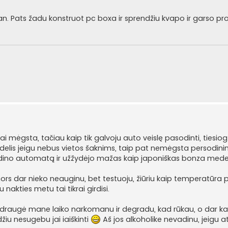
 fan. Pats žadu konstruot pc boxa ir sprendžiu kvapo ir garso p
i mėgsta, tačiau kaip tik galvoju auto veislę pasodinti, tiesiog
delis jeigu nebus vietos šaknims, taip pat nemėgsta persodin
odino automatą ir užžydėjo mažas kaip japoniškas bonza mede
rs dar nieko neauginu, bet testuoju, žiūriu kaip temperatūra po n
nakties metu tai tikrai girdisi.
- draugė mane laiko narkomanu ir degradu, kad rūkau, o dar k
žiu nesugebu jai iaiškinti
Aš jos alkoholike nevadinu, jeigu at