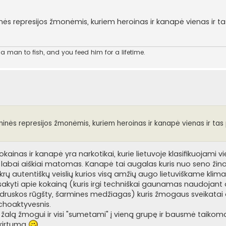
nės represijos žmonėmis, kuriem heroinas ir kanapė vienas ir ta
 man to fish, and you feed him for a lifetime.
ninės represijos žmonėmis, kuriem heroinas ir kanapė vienas ir tas 
kokainas ir kanapė yra narkotikai, kurie lietuvoje klasifikuojami v
labai aiškiai matomas. Kanapė tai augalas kuris nuo seno žino
ų autentiškų veislių kurios visą amžių augo lietuviškame klima
kyti apie kokainą (kuris irgi techniškai gaunamas naudojant
, druskos rūgšty, šarmines medžiagas) kuris žmogaus sveikatai
ichoaktyvesnis.
jų žalą žmogui ir visi "sumetami" į vieną grupę ir bausmė taiko
skirtumą