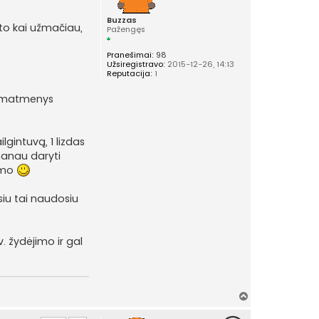
Buzzas
 to kai užmačiau,
Pažengęs
Pranešimai:
98
Užsiregistravo:
2015-12-26, 14:13
Reputacija:
1
es matmenys
lgintuvą, 1 lizdas
manau daryti
nimo
siu tai naudosiu
. žydėjimo ir gal
Į
v