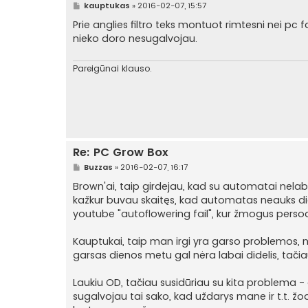
S
kauptukas
»
2016-02-07, 15:57
t
a
Prie anglies filtro teks montuot rimtesni nei pc
n
nieko doro nesugalvojau.
d
a
r
t
Pareigūnai klauso.
i
n
ė
Re: PC Grow Box
S
Buzzas
»
2016-02-07, 16:17
t
a
Brown'ai, taip girdejau, kad su automatai nelaba
n
kažkur buvau skaitęs, kad automatas neauks di
d
a
youtube "autoflowering fail", kur žmogus pers
r
t
i
Kauptukai, taip man irgi yra garso problemos, no
n
garsas dienos metu gal nėra labai didelis, tačiau 
ė
Laukiu OD, tačiau susidūriau su kita problema 
sugalvojau tai sako, kad uždarys mane ir t.t. žod