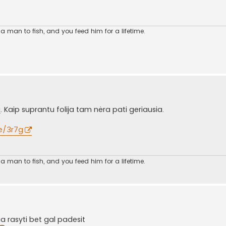
 man to fish, and you feed him for a lifetime.
 Kaip suprantu folija tam nėra pati geriausia.
le/3r7g
 man to fish, and you feed him for a lifetime.
a rasyti bet gal padesit