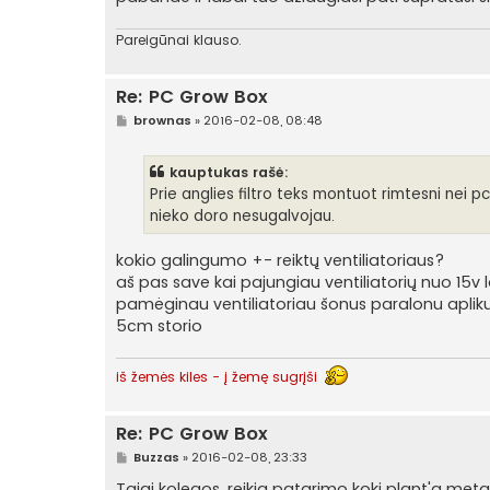
Pareigūnai klauso.
Re: PC Grow Box
S
brownas
»
2016-02-08, 08:48
t
a
n
kauptukas rašė:
d
a
Prie anglies filtro teks montuot rimtesni nei 
r
nieko doro nesugalvojau.
t
i
n
kokio galingumo +- reiktų ventiliatoriaus?
ė
aš pas save kai pajungiau ventiliatorių nuo 15v
pamėginau ventiliatoriau šonus paralonu aplikuo
5cm storio
iš žemės kiles - į žemę sugrįši
Re: PC Grow Box
S
Buzzas
»
2016-02-08, 23:33
t
a
Taigi kolegos, reikia patarimo kokį plant'ą met