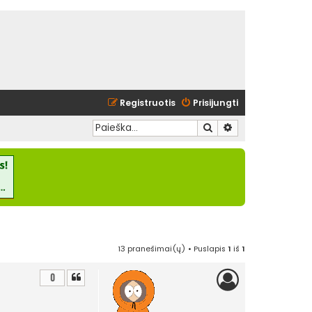
Registruotis
Prisijungti
Ieškoti
Išplėstinė paieška
13 pranešimai(ų) • Puslapis
1
iš
1
0