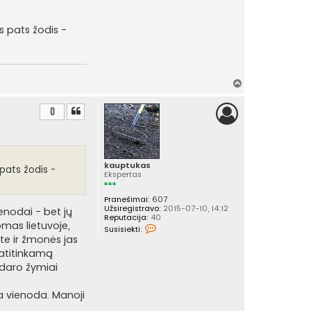
s pats žodis -
Į
v
i
0
r
š
ų
kauptukas
pats žodis -
Ekspertas
Pranešimai:
607
Užsiregistravo:
2015-07-10, 14:12
ienodai - bet jų
Reputacija:
40
mas lietuvoje,
S
Susisiekti:
u
te ir žmonės jas
s
 atitinkamą
i
s
 daro žymiai
i
e
k
ma vienoda. Manoji
t
i