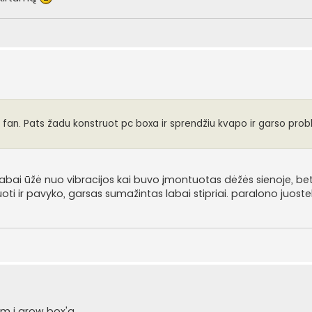
pc fan. Pats žadu konstruot pc boxa ir sprendžiu kvapo ir garso pro
 labai ūžė nuo vibracijos kai buvo įmontuotas dėžės sienoje, be
ti ir pavyko, garsas sumažintas labai stipriai. paralono juoste
am į grow box'ą.