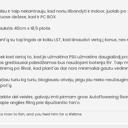
lsu ir taip nekantrauju, kad noriu išbandyti ir indoor, juolab po
uose dežėse, kad ir PC BOX.
ukstis 40cm x 18,5 plotis.
ant'ą su top'ingais ar kokiu LST, kad išnaudot vietą į šonus, n
tiek kad vietoj to, kad jis užmaitina PSU užmaitins daugializdį prai
'as greičiausiai paleidžiamas bus naudojant baterija 9V. Taip 
itinimą po 18val., kad plant'as dar nors minimaliai gautu vėdi
au turiu ką turiu, blogiausiu atvėju, jeigu jau nieko neužaugin
spot'ą.
rkite dėl veislės, galvoju imti pirmam grow AutoFlowering 6sav
pie anglies filtrą prie išpučiančio fan'o.
 man to fish, and you feed him for a lifetime.