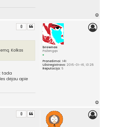
s
u
k
a
Į
u
v
p
t
i
0
u
r
k
a
š
s
ų
brownas
blemą. Kolkas
Pažengęs
Pranešimai:
141
Užsiregistravo:
2015-01-16, 13:28
Reputacija:
5
t tada
les dėjau apie
Į
v
i
0
r
š