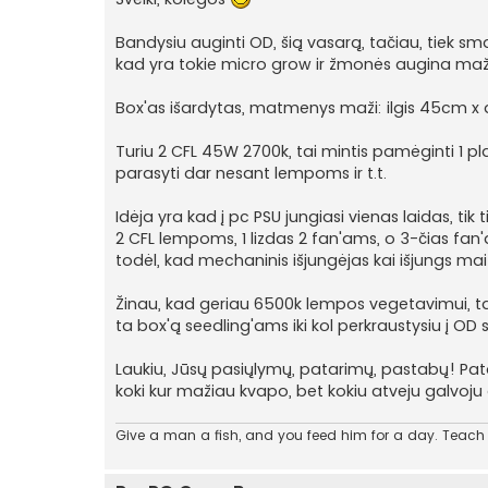
n
d
a
Bandysiu auginti OD, šią vasarą, tačiau, tiek sma
r
kad yra tokie micro grow ir žmonės augina maž
t
i
n
Box'as išardytas, matmenys maži: ilgis 45cm x a
ė
Turiu 2 CFL 45W 2700k, tai mintis pamėginti 1 pl
parasyti dar nesant lempoms ir t.t.
Idėja yra kad į pc PSU jungiasi vienas laidas, tik 
2 CFL lempoms, 1 lizdas 2 fan'ams, o 3-čias fan
todėl, kad mechaninis išjungėjas kai išjungs ma
Žinau, kad geriau 6500k lempos vegetavimui, tači
ta box'ą seedling'ams iki kol perkraustysiu į OD 
Laukiu, Jūsų pasiųlymų, patarimų, pastabų! Pata
koki kur mažiau kvapo, bet kokiu atveju galvoju a
Give a man a fish, and you feed him for a day. Teach a