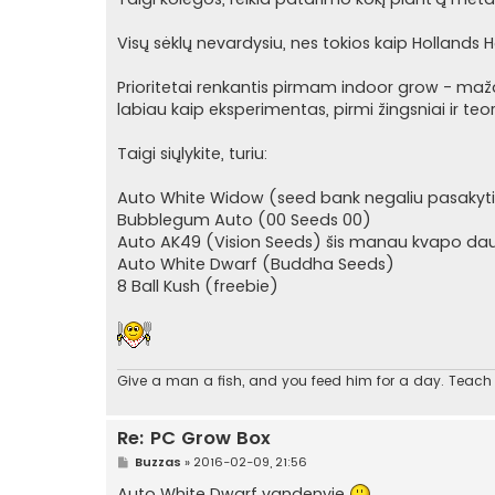
n
d
a
Visų sėklų nevardysiu, nes tokios kaip Hollands H
r
t
i
Prioritetai renkantis pirmam indoor grow - mažas
n
labiau kaip eksperimentas, pirmi žingsniai ir teo
ė
Taigi siųlykite, turiu:
Auto White Widow (seed bank negaliu pasakyti, 
Bubblegum Auto (00 Seeds 00)
Auto AK49 (Vision Seeds) šis manau kvapo daug
Auto White Dwarf (Buddha Seeds)
8 Ball Kush (freebie)
Give a man a fish, and you feed him for a day. Teach a
Re: PC Grow Box
S
Buzzas
»
2016-02-09, 21:56
t
a
Auto White Dwarf vandenyje