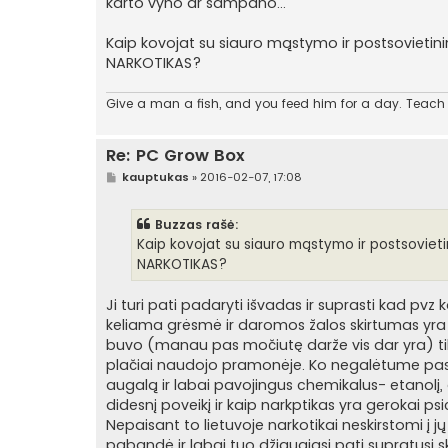
karto vyno ar šampano...
Kaip kovojat su siauro mąstymo ir postsovietini
NARKOTIKAS?
Give a man a fish, and you feed him for a day. Teach a
Re: PC Grow Box
S
kauptukas
»
2016-02-07, 17:08
t
a
n
Buzzas rašė:
d
a
Kaip kovojat su siauro mąstymo ir postsovieti
r
NARKOTIKAS?
t
i
n
Ji turi pati padaryti išvadas ir suprasti kad pvz 
ė
keliama grėsmė ir daromos žalos skirtumas yra 
buvo (manau pas močiutę darže vis dar yra) tikr
plačiai naudojo pramonėje. Ko negalėtume pasa
augalą ir labai pavojingus chemikalus- etanolį
didesnį poveikį ir kaip narkptikas yra gerokai ps
Nepaisant to lietuvoje narkotikai neskirstomi į 
pabandė ir labai tuo džiaugiasi pati supratusi 