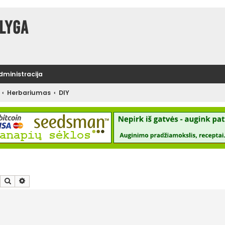
lyga
administracija
Herbariumas
DIY
Ieškoti
Išplėstinė paieška