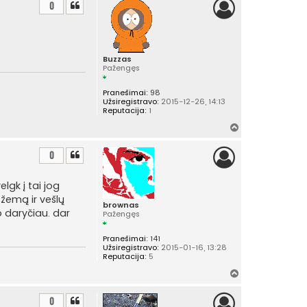
i
0
r
š
ų
Buzzas
Pažengęs
Pranešimai:
98
Užsiregistravo:
2015-12-26, 14:13
Reputacija:
1
Į
v
i
0
r
š
lgk į tai jog
ų
žemą ir vešlų
brownas
p daryčiau. dar
Pažengęs
Pranešimai:
141
Užsiregistravo:
2015-01-16, 13:28
Reputacija:
5
Į
v
i
0