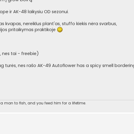
ope ir AK-48 laikysiu OD sezonui.
 kvapas, nereiklus plant'as, stuffo kiekis nėra svarbus,
rijos pritaikymas praktikoje
nes tai - freebie)
 turės, nes rašo AK-49 Autoflower has a spicy smell borderin
 man to fish, and you feed him for a lifetime.