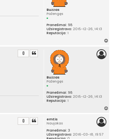
ų
Buzzas
Pažengęs
Pranešimai:
98
Užsiregistravo:
2015-12-26, 14:13
Reputacija:
1
Į
v
i
0
r
š
ų
Buzzas
Pažengęs
Pranešimai:
98
Užsiregistravo:
2015-12-26, 14:13
Reputacija:
1
Į
v
emtis
i
0
Naujokas
r
Pranešimai:
3
š
Užsiregistravo:
2016-03-18, 19:57
ų
Reputacija:
0