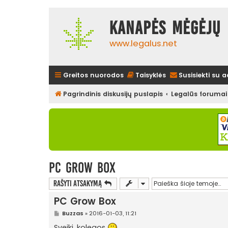
Kanapės mėgėjų 
www.legalus.net
Greitos nuorodos
Taisyklės
Susisiekti su 
Pagrindinis diskusijų puslapis
Legalūs forumai
PC Grow Box
Rašyti atsakymą
PC Grow Box
S
Buzzas
»
2016-01-03, 11:21
t
a
Sveiki, kolegos