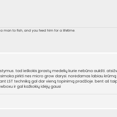
 man to fish, and you feed him for a lifetime.
ymus. tad ieškokis įprastų medelių kurie nebūna aukšti. atsižve
simoka pirkti nes micro grow darysi. norėdamas labiau krūmą 
ikant LST techniką gal dar vieną topinimą pradžioje. bent aš tai
owboxu ir gal kažkokių idėjų gausi