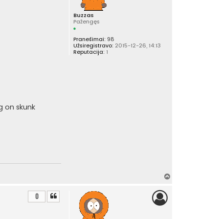
ų
Buzzas
Pažengęs
Pranešimai:
98
Užsiregistravo:
2015-12-26, 14:13
Reputacija:
1
g on skunk
Į
v
i
0
r
š