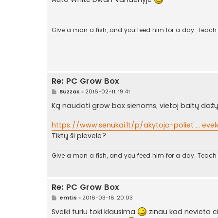
n
d
a
r
t
Give a man a fish, and you feed him for a day. Teach a
i
n
ė
Re: PC Grow Box
S
Buzzas
»
2016-02-11, 19:41
t
a
Ką naudoti grow box sienoms, vietoj baltų dažų.
n
d
a
https://www.senukai.lt/p/akytojo-poliet ... eve
r
Tiktų ši plėvelė?
t
i
n
ė
Give a man a fish, and you feed him for a day. Teach a
Re: PC Grow Box
S
emtis
»
2016-03-18, 20:03
t
a
Sveiki turiu toki klausima
zinau kad nevieta ci
n