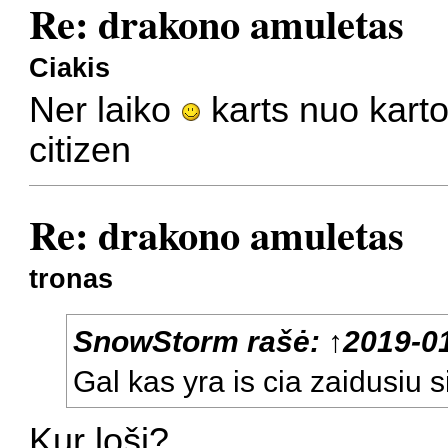
Re: drakono amuletas
Ciakis
Ner laiko
karts nuo karto 
citizen
Re: drakono amuletas
tronas
SnowStorm
rašė:
↑
2019-01
Gal kas yra is cia zaidusiu 
Kur loši?