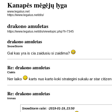
Kanapės mėgėjų lyga
www.legalus.net
https://www.legalus.net/dis/
drakono amuletas
https://www.legalus.net/dis/viewtopic.php?t=7345
drakono amuletas
SnowStorm
Gal kas yra is cia zaidusiu si zaidima?
Re: drakono amuletas
Ciakis
Ner laiko
karts nuo karto koki strategini sukalu ar star citizen
Re: drakono amuletas
tronas
SnowStorm
rašė:
↑
2019-01-19, 23:50