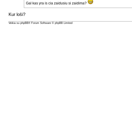
Gal kas yra is cia zaidusiu si zaidima?
Kur loši?
Veikia su
phpBB
® Forum Software © phpBB Limited