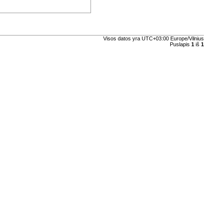
Visos datos yra UTC+03:00 Europe/Vilnius
Puslapis
1
iš
1