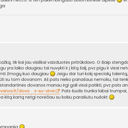
nga
kažką, tik kai jau visiškai vaizduotės pritrūkdavo. O šiaip steng
 yra laiko daugiau tai nuvykti ir į kitą šalį, pvz pigu ir visai ne
žimti žmogų kuo daugiau
Jeigu dar turi kokį specialų talentą, 
tų būti su tom dovanom. Aš pats nieko panašaus nemoku, tai tenk
 standartinės dovanos manau irgi gali visai patikti, pvz pats 
anos.lt/dova ... s-su-virve
. Pats šuolis trunka labai trumpai,
rba kitą kartą netgi norėčiau su kokiu parašiutu nušokt
ompanija