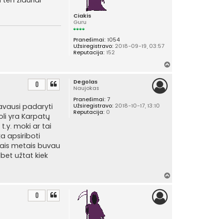
ų
Ciakis
Guru
Pranešimai:
1054
Užsiregistravo:
2018-09-19, 03:57
Reputacija:
152
Į
v
Degolas
i
0
Naujokas
r
Pranešimai:
7
š
davausi padaryti
Užsiregistravo:
2018-10-17, 13:10
ų
Reputacija:
0
toli yra Karpatų
t.y. moki ar tai
a apsiriboti
anais metais buvau
 bet užtat kiek
Į
v
i
0
r
š