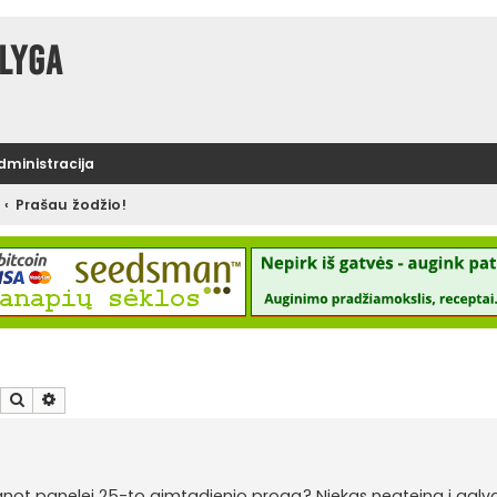
lyga
administracija
Prašau žodžio!
Ieškoti
Išplėstinė paieška
vanot panelei 25-to gimtadienio proga? Niekas neateina i galv