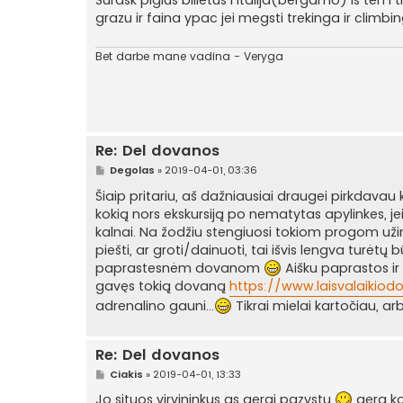
n
grazu ir faina ypac jei megsti trekinga ir climbi
d
a
r
t
Bet darbe mane vadina - Veryga
i
n
ė
Re: Del dovanos
S
Degolas
»
2019-04-01, 03:36
t
a
Šiaip pritariu, aš dažniausiai draugei pirkdavau 
n
kokią nors ekskursiją po nematytas apylinkes, jeigu
d
a
kalnai. Na žodžiu stengiuosi tokiom progom u
r
piešti, ar groti/dainuoti, tai išvis lengva turė
t
i
paprastesnėm dovanom
Aišku paprastos ir
n
gavęs tokią dovaną
https://www.laisvalaikiodov
ė
adrenalino gauni...
Tikrai mielai kartočiau, a
Re: Del dovanos
S
Ciakis
»
2019-04-01, 13:33
t
a
Jo situos virvininkus as gerai pazystu
gera k