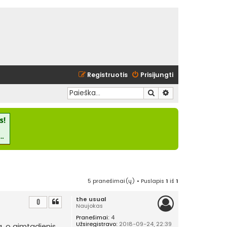
Registruotis
Prisijungti
Ieškoti
Išplėstinė paieška
5 pranešimai(ų) • Puslapis
1
iš
1
the usual
0
Naujokas
Pranešimai:
4
Užsiregistravo:
2018-09-24, 22:39
a, o gimtadienis