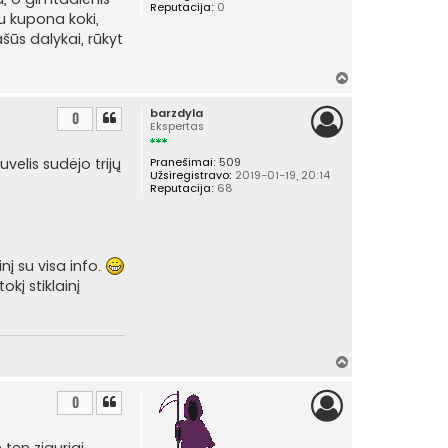
Reputacija:
0
u kupona koki,
šūs dalykai, rūkyt
Į
v
barzdyla
i
0
Ekspertas
r
š
uvelis sudėjo trijų
Pranešimai:
509
ų
Užsiregistravo:
2019-01-19, 20:14
Reputacija:
68
nį su visa info.
kį stiklainį
Į
v
i
0
r
š
 ten ziauriai