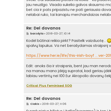
n
jau neuzilgo. Visada sukelia galvos skausmo m
d
a
bet cia ir pats pripazistu ne pati geriausia do
r
nelabai ruko, tai kanapiu merchandaizas nelab
t
i
n
ė
Re: Del dovanos
S
barzdyla
»
2019-03-27, 10:14
t
a
Kodėl būtinai reikia pirkt? Pasitelk vaizduotę...
n
spalvų lapukus. Va net berašydamas straipsnį v
d
a
r
https://www.her.ie/life/this-irish-boyf ... ver-2
t
i
n
Edit: anoks čia ir straipsnis, bent jau man nerod
ė
na manau mano įdėją supratai, kad geriau įdėk p
labiau vertintų nei 100 Eur Akropolio dovanų ček
Critical Plus Feminised SOG
Re: Del dovanos
S
Ciakis
»
2019-03-27, 11:06
t
a
Surask pigius bilietus i italija(bergamo) is ten 