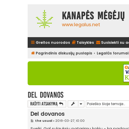
Kanapės mėgėjų 
www.legalus.net
Greitos nuorodos
Taisyklės
Susisiekti su 
Pagrindinis diskusijų puslapis
Legalūs forumai
Del dovanos
Rašyti atsakymą
Del dovanos
S
the usual
»
2019-03-27, 10:00
t
a
Sveiki. Gal sulauksiu patarimu kokiu - ka pado