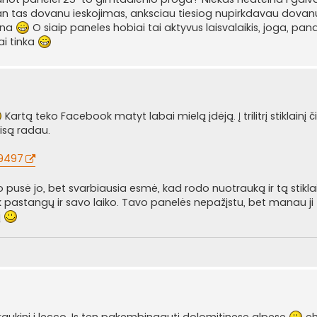
an tas dovanu ieskojimas, anksciau tiesiog nupirkdavau dovan
vana
O siaip paneles hobiai tai aktyvus laisvalaikis, joga, pana
ai tinka
Kartą teko Facebook matyt labai mielą įdėją. Į trilitrį stiklainį či
isą radau.
09497
o pusė jo, bet svarbiausia esmė, kad rodo nuotrauką ir tą stiklai
astangų ir savo laiko. Tavo panelės nepažįstu, bet manau ji to
į
i traukini i lecco. Is ten pakembingauti dolomitinese alpese
eh