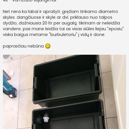
Net nėra ka labai ir aprašyti. gręžiam tinkamo diametro
skyles. dangčiuose ir skyle ar dvi. priklauso nuo talpos
dydžio, dažniausia 20 ltr per augalą. tikrinam ar neleidžia
vandens. pas mane leidžia tai as visas siūles liejau "epoxiu".
viska baigus metame "burbuletoriu" į vidų ir done.
paprasčiau nebūna