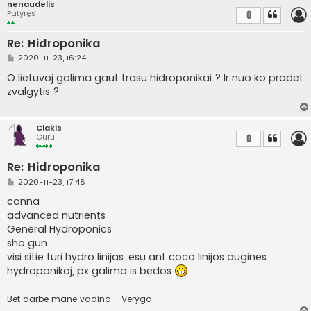
nenaudelis
Patyręs
0
Re: Hidroponika
S
2020-11-23, 16:24
t
a
O lietuvoj galima gaut trasu hidroponikai ? Ir nuo ko pradet
n
zvalgytis ?
d
a
r
t
Ciakis
i
Guru
0
n
ė
Re: Hidroponika
S
2020-11-23, 17:48
t
a
canna
n
advanced nutrients
d
a
General Hydroponics
r
sho gun
t
i
visi sitie turi hydro linijas. esu ant coco linijos augines
n
hydroponikoj, px galima is bedos
ė
Bet darbe mane vadina - Veryga