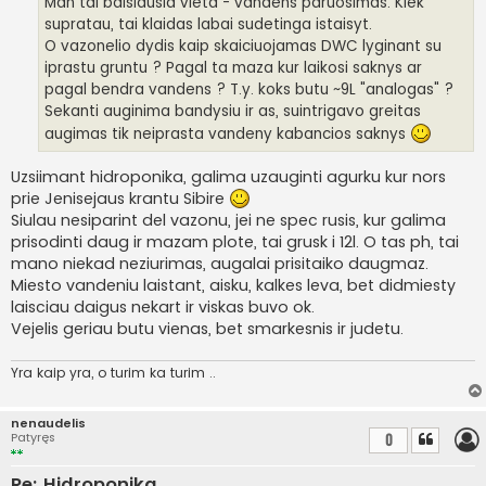
Man tai baisiausia vieta - vandens paruosimas. Kiek
r
supratau, tai klaidas labai sudetinga istaisyt.
t
i
O vazonelio dydis kaip skaiciuojamas DWC lyginant su
n
iprastu gruntu ? Pagal ta maza kur laikosi saknys ar
ė
pagal bendra vandens ? T.y. koks butu ~9L "analogas" ?
Sekanti auginima bandysiu ir as, suintrigavo greitas
augimas tik neiprasta vandeny kabancios saknys
Uzsiimant hidroponika, galima uzauginti agurku kur nors
prie Jenisejaus krantu Sibire
Siulau nesiparint del vazonu, jei ne spec rusis, kur galima
prisodinti daug ir mazam plote, tai grusk i 12l. O tas ph, tai
mano niekad neziurimas, augalai prisitaiko daugmaz.
Miesto vandeniu laistant, aisku, kalkes leva, bet didmiesty
laisciau daigus nekart ir viskas buvo ok.
Vejelis geriau butu vienas, bet smarkesnis ir judetu.
Yra kaip yra, o turim ka turim ..
nenaudelis
Patyręs
0
Re: Hidroponika