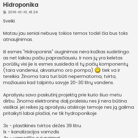
Hidroponika
S
2019-10-10, 18:24
t
a
Sveiki.
n
d
a
Matau jau seniai nebuvę tokios temos todėl čia bus toks
r
atnaujinimas.
t
i
n
Iš esmės "Hidroponinis" auginimas nėra kažkas sudėtingo.
ė
as net laikau pačiu paprasčiausiu. Ir nors jų yra keletas
porūšių visi jie is esmes susideda iš tų pačių komponentų
(tara vandeniui, akvariumo oro pompa)
tiek va ir
tereikia. Žinoma tara turi būti nepermatoma, tvirta,
mažiausia kad talpintu savyje 20-30 litrų vandens.
Aprašysiu savo paskutinį projektą prie kurio šiuo metu
dirbu. Žinoma elektroninę dalį praleisiu nes ji nėra būtina
visiškai. jei reikės ją aprašysiu atskiroje temoje nes ją galima
pritaikyti labai plačiai, ne tik hydroponikoje.
3x - plastikinės tvirtos dėžės 39 litru.
1x - kanalizacijos vamzdis
4x - vamzdžio sujungimai