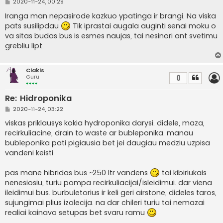
S
2020-11-24, 00:29
t
a
Iranga man nepasirode kazkuo ypatinga ir brangi. Na viska
n
pats susilipdau
Tik iprastai augala auginti senai moku o
d
a
va sitas budas bus is esmes naujas, tai nesinori ant svetimu
r
grebliu lipt.
t
i
n
ė
Ciakis
Guru
0
Re: Hidroponika
S
2020-11-24, 03:22
t
a
viskas priklausys kokia hydroponika darysi. didele, maza,
n
recirkuliacine, drain to waste ar bubleponika. manau
d
a
bubleponika pati pigiausia bet jei daugiau medziu uzpisa
r
vandeni keisti.
t
i
n
pas mane hibridas bus ~250 ltr vandens
tai kibiriukais
ė
nenesiosiu, turiu pompa recirkuliacijai/isleidimui. dar viena
ileidimui bus. burbuletorius ir keli geri airstone, dideles taros,
sujungimai plius izolecija. na dar chileri turiu tai nemazai
realiai kainavo setupas bet svaru ramu