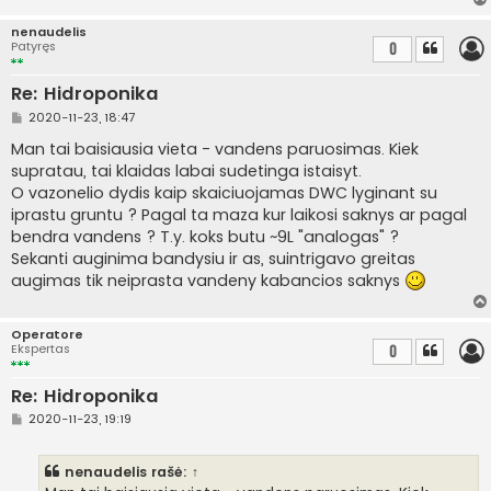
nenaudelis
Patyręs
0
Re: Hidroponika
S
2020-11-23, 18:47
t
a
Man tai baisiausia vieta - vandens paruosimas. Kiek
n
supratau, tai klaidas labai sudetinga istaisyt.
d
a
O vazonelio dydis kaip skaiciuojamas DWC lyginant su
r
iprastu gruntu ? Pagal ta maza kur laikosi saknys ar pagal
t
i
bendra vandens ? T.y. koks butu ~9L "analogas" ?
n
Sekanti auginima bandysiu ir as, suintrigavo greitas
ė
augimas tik neiprasta vandeny kabancios saknys
Operatore
Ekspertas
0
Re: Hidroponika
S
2020-11-23, 19:19
t
a
n
nenaudelis
rašė:
↑
d
a