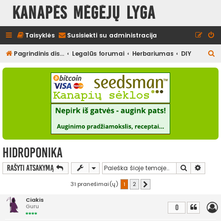
Kanapės mėgėjų lyga
Taisyklės
Susisiekti su administracija
I
Pagrindinis diskusijų puslapis
Legalūs forumai
Herbariumas
DIY
e
š
k
o
t
i
Hidroponika
Ieškoti
Išplės
Rašyti atsakymą
31 pranešimai(ų)
1
2
Kitas
Ciakis
Guru
0