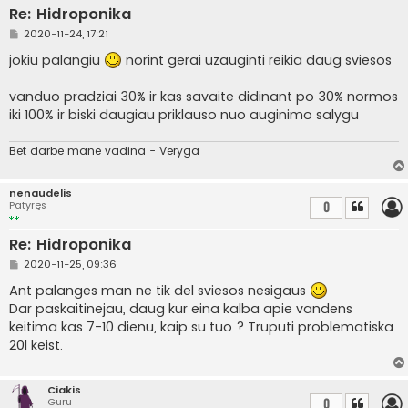
Re: Hidroponika
S
2020-11-24, 17:21
t
a
jokiu palangiu
norint gerai uzauginti reikia daug sviesos
n
d
a
vanduo pradziai 30% ir kas savaite didinant po 30% normos
r
iki 100% ir biski daugiau priklauso nuo auginimo salygu
t
i
n
Bet darbe mane vadina - Veryga
ė
nenaudelis
Patyręs
0
Re: Hidroponika
S
2020-11-25, 09:36
t
a
Ant palanges man ne tik del sviesos nesigaus
n
Dar paskaitinejau, daug kur eina kalba apie vandens
d
a
keitima kas 7-10 dienu, kaip su tuo ? Truputi problematiska
r
20l keist.
t
i
n
ė
Ciakis
Guru
0