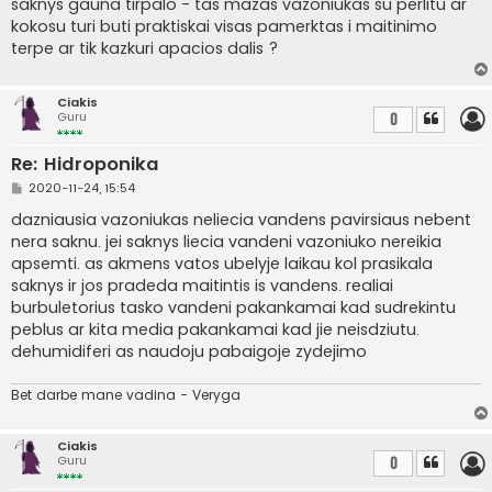
saknys gauna tirpalo - tas mazas vazoniukas su perlitu ar
kokosu turi buti praktiskai visas pamerktas i maitinimo
terpe ar tik kazkuri apacios dalis ?
Ciakis
Guru
0
Re: Hidroponika
S
2020-11-24, 15:54
t
a
dazniausia vazoniukas neliecia vandens pavirsiaus nebent
n
nera saknu. jei saknys liecia vandeni vazoniuko nereikia
d
a
apsemti. as akmens vatos ubelyje laikau kol prasikala
r
saknys ir jos pradeda maitintis is vandens. realiai
t
i
burbuletorius tasko vandeni pakankamai kad sudrekintu
n
peblus ar kita media pakankamai kad jie neisdziutu.
ė
dehumidiferi as naudoju pabaigoje zydejimo
Bet darbe mane vadina - Veryga
Ciakis
Guru
0