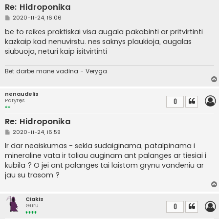
Re: Hidroponika
S
2020-11-24, 16:06
t
a
be to reikes praktiskai visa augala pakabinti ar pritvirtinti
n
kazkaip kad nenuvirstu. nes saknys plaukioja, augalas
d
a
siubuoja, neturi kaip isitvirtinti
r
t
i
Bet darbe mane vadina - Veryga
n
ė
nenaudelis
Patyręs
0
Re: Hidroponika
S
2020-11-24, 16:59
t
a
Ir dar neaiskumas - sekla sudaiginama, patalpinama i
n
mineraline vata ir toliau auginam ant palanges ar tiesiai i
d
a
kubila ? O jei ant palanges tai laistom grynu vandeniu ar
r
jau su trasom ?
t
i
n
ė
Ciakis
Guru
0