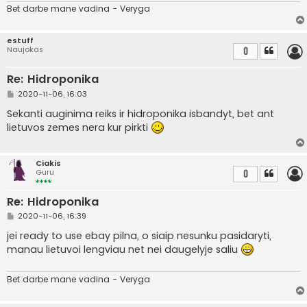
Bet darbe mane vadina - Veryga
estuff
Naujokas
0
Re: Hidroponika
S
2020-11-06, 16:03
t
a
Sekanti auginima reiks ir hidroponika isbandyt, bet ant
n
lietuvos zemes nera kur pirkti
d
a
r
t
Ciakis
i
Guru
0
n
ė
Re: Hidroponika
S
2020-11-06, 16:39
t
a
jei ready to use ebay pilna, o siaip nesunku pasidaryti,
n
manau lietuvoi lengviau net nei daugelyje saliu
d
a
r
t
Bet darbe mane vadina - Veryga
i
n
ė