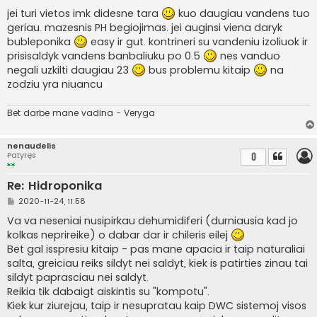
jei turi vietos imk didesne tara
kuo daugiau vandens tuo
geriau. mazesnis PH begiojimas. jei auginsi viena daryk
bubleponika
easy ir gut. kontrineri su vandeniu izoliuok ir
prisisaldyk vandens banbaliuku po 0.5
nes vanduo
negali uzkilti daugiau 23
bus problemu kitaip
na
zodziu yra niuancu
Bet darbe mane vadina - Veryga
nenaudelis
Patyręs
0
Re: Hidroponika
S
2020-11-24, 11:58
t
a
Va va neseniai nusipirkau dehumidiferi (durniausia kad jo
n
kolkas neprireike) o dabar dar ir chileris eilej
d
a
Bet gal isspresiu kitaip - pas mane apacia ir taip naturaliai
r
salta, greiciau reiks sildyt nei saldyt, kiek is patirties zinau tai
t
i
sildyt paprasciau nei saldyt.
n
Reikia tik dabaigt aiskintis su "kompotu".
ė
Kiek kur ziurejau, taip ir nesupratau kaip DWC sistemoj visos