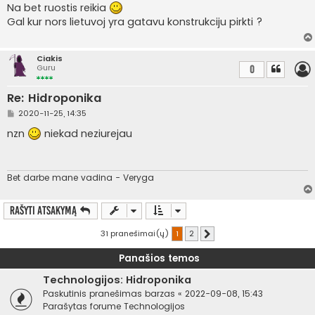
a
Na bet ruostis reikia
n
Gal kur nors lietuvoj yra gatavu konstrukciju pirkti ?
d
a
r
t
Ciakis
i
Guru
0
n
ė
Re: Hidroponika
S
2020-11-25, 14:35
t
a
nzn
niekad neziurejau
n
d
a
r
t
Bet darbe mane vadina - Veryga
i
n
ė
Rašyti atsakymą
31 pranešimai(ų)
1
2
Kitas
Panašios temos
Technologijos: Hidroponika
Paskutinis pranešimas
barzas
«
2022-09-08, 15:43
Parašytas forume
Technologijos