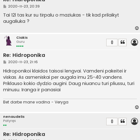
S
2020-11-23, 20:39
t
a
Tai 12l tas kur su tirpalu o maziukas - tik kad prilaikyt
n
augaliuka ?
d
a
r
t
Ciakis
i
Guru
0
n
ė
Re: Hidroponika
S
2020-11-23, 21:16
t
a
Hidroponikoi klaidos taisosi lengvai. Vamdeni pakeitei ir
n
viskas. As asmeniskai per augala imu 25-40 vandens.
d
a
Priklauso kokio dydzio augini. Daug niuancu turi pliussu, turi
r
minusu. Iranga ir panasiai
t
i
n
Bet darbe mane vadina - Veryga
ė
nenaudelis
Patyręs
0
Re: Hidroponika