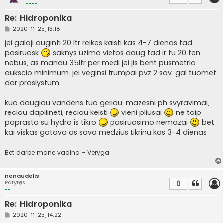
Re: Hidroponika
S
2020-11-25, 13:18
t
a
jei galoji auginti 20 ltr reikes kaisti kas 4-7 dienas tad
n
pasiruosk
saknys uzima vietos daug tad ir tu 20 ten
d
a
nebus, as manau 35ltr per medi jei jis bent pusmetrio
r
aukscio minimum. jei veginsi trumpai pvz 2 sav. gal tuomet
t
i
dar praslystum.
n
ė
kuo daugiau vandens tuo geriau, mazesni ph svyravimai,
reciau dapilineti, reciau keisti
vieni pliusai
ne taip
paprasta su hydro is tikro
pasiruosimo nemazai
bet
kai viskas gatava as savo medzius tikrinu kas 3-4 dienas
Bet darbe mane vadina - Veryga
nenaudelis
Patyręs
0
Re: Hidroponika
S
2020-11-25, 14:22
t