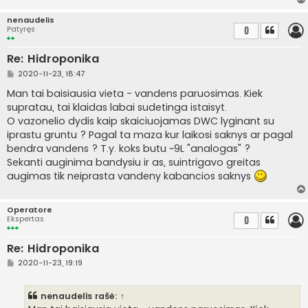
nenaudelis
Patyręs
0
Re: Hidroponika
S
2020-11-23, 18:47
t
a
Man tai baisiausia vieta - vandens paruosimas. Kiek
n
supratau, tai klaidas labai sudetinga istaisyt.
d
a
O vazonelio dydis kaip skaiciuojamas DWC lyginant su
r
iprastu gruntu ? Pagal ta maza kur laikosi saknys ar pagal
t
i
bendra vandens ? T.y. koks butu ~9L "analogas" ?
n
Sekanti auginima bandysiu ir as, suintrigavo greitas
ė
augimas tik neiprasta vandeny kabancios saknys
Operatore
Ekspertas
0
Re: Hidroponika
S
2020-11-23, 19:19
t
a
n
nenaudelis
rašė:
↑
d
a