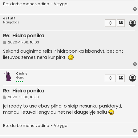
Bet darbe mane vadina - Veryga
estuff
Naujokas
0
Re: Hidroponika
S
2020-11-06, 16:03
t
a
Sekanti auginima reiks ir hidroponika isbandyt, bet ant
n
lietuvos zemes nera kur pirkti
d
a
r
t
Ciakis
i
Guru
0
n
ė
Re: Hidroponika
S
2020-11-06, 16:39
t
a
jei ready to use ebay pilna, o siaip nesunku pasidaryti,
n
manau lietuvoi lengviau net nei daugelyje saliu
d
a
r
t
Bet darbe mane vadina - Veryga
i
n
ė