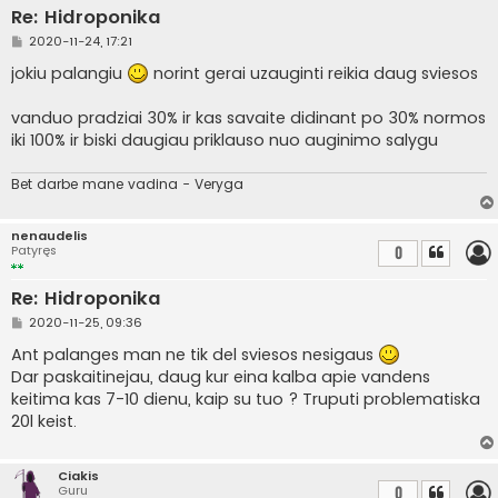
Re: Hidroponika
S
2020-11-24, 17:21
t
a
jokiu palangiu
norint gerai uzauginti reikia daug sviesos
n
d
a
vanduo pradziai 30% ir kas savaite didinant po 30% normos
r
iki 100% ir biski daugiau priklauso nuo auginimo salygu
t
i
n
Bet darbe mane vadina - Veryga
ė
nenaudelis
Patyręs
0
Re: Hidroponika
S
2020-11-25, 09:36
t
a
Ant palanges man ne tik del sviesos nesigaus
n
Dar paskaitinejau, daug kur eina kalba apie vandens
d
a
keitima kas 7-10 dienu, kaip su tuo ? Truputi problematiska
r
20l keist.
t
i
n
ė
Ciakis
Guru
0