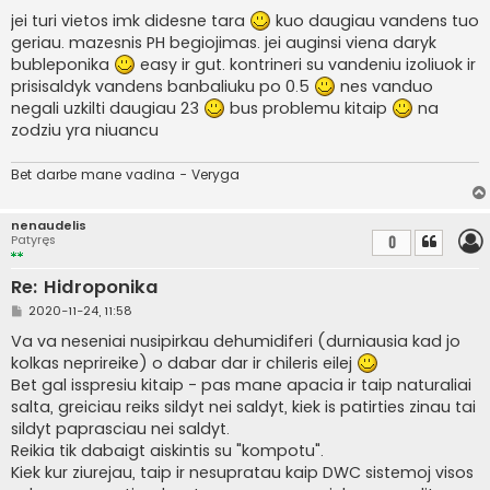
jei turi vietos imk didesne tara
kuo daugiau vandens tuo
geriau. mazesnis PH begiojimas. jei auginsi viena daryk
bubleponika
easy ir gut. kontrineri su vandeniu izoliuok ir
prisisaldyk vandens banbaliuku po 0.5
nes vanduo
negali uzkilti daugiau 23
bus problemu kitaip
na
zodziu yra niuancu
Bet darbe mane vadina - Veryga
nenaudelis
Patyręs
0
Re: Hidroponika
S
2020-11-24, 11:58
t
a
Va va neseniai nusipirkau dehumidiferi (durniausia kad jo
n
kolkas neprireike) o dabar dar ir chileris eilej
d
a
Bet gal isspresiu kitaip - pas mane apacia ir taip naturaliai
r
salta, greiciau reiks sildyt nei saldyt, kiek is patirties zinau tai
t
i
sildyt paprasciau nei saldyt.
n
Reikia tik dabaigt aiskintis su "kompotu".
ė
Kiek kur ziurejau, taip ir nesupratau kaip DWC sistemoj visos