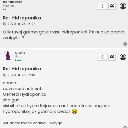
nenaudelis
Patyręs
0
Re: Hidroponika
S
2020-11-23, 16:24
t
a
O lietuvoj galima gaut trasu hidroponikai ? Ir nuo ko pradet
n
zvalgytis ?
d
a
r
t
Ciakis
i
Guru
0
n
ė
Re: Hidroponika
S
2020-11-23, 17:48
t
a
canna
n
advanced nutrients
d
a
General Hydroponics
r
sho gun
t
i
visi sitie turi hydro linijas. esu ant coco linijos augines
n
hydroponikoj, px galima is bedos
ė
Bet darbe mane vadina - Veryga