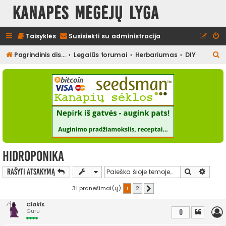
Kanapės mėgėjų lyga
Taisyklės
Susisiekti su administracija
I
Pagrindinis diskusijų puslapis
Legalūs forumai
Herbariumas
DIY
e
š
k
o
t
i
Hidroponika
Ieškoti
Išplės
Rašyti atsakymą
31 pranešimai(ų)
1
2
Kitas
Ciakis
Guru
0