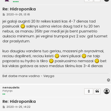
Re: Hidroponika
S
2020-11-25, 13:18
t
a
jei galoji auginti 20 ltr reikes kaisti kas 4-7 dienas tad
n
pasiruosk
saknys uzima vietos daug tad ir tu 20 ten
d
a
nebus, as manau 35ltr per medi jei jis bent pusmetrio
r
aukscio minimum. jei veginsi trumpai pvz 2 sav. gal tuomet
t
i
dar praslystum.
n
ė
kuo daugiau vandens tuo geriau, mazesni ph svyravimai,
reciau dapilineti, reciau keisti
vieni pliusai
ne taip
paprasta su hydro is tikro
pasiruosimo nemazai
bet
kai viskas gatava as savo medzius tikrinu kas 3-4 dienas
Bet darbe mane vadina - Veryga
nenaudelis
Patyręs
0
Re: Hidroponika
S
2020-11-25, 14:22
t