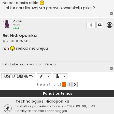
a
Na bet ruostis reikia
n
Gal kur nors lietuvoj yra gatavu konstrukciju pirkti ?
d
a
r
t
Ciakis
i
Guru
0
n
ė
Re: Hidroponika
S
2020-11-25, 14:35
t
a
nzn
niekad neziurejau
n
d
a
r
t
Bet darbe mane vadina - Veryga
i
n
ė
Rašyti atsakymą
31 pranešimai(ų)
1
2
Kitas
Panašios temos
Technologijos: Hidroponika
Paskutinis pranešimas
barzas
«
2022-09-08, 15:43
Parašytas forume
Technologijos