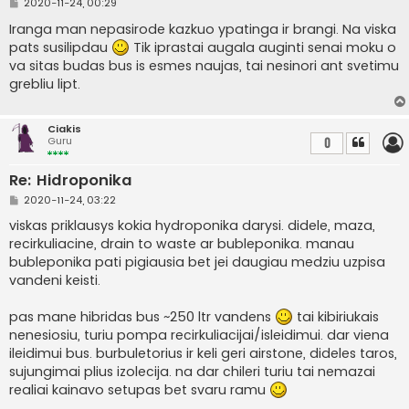
S
2020-11-24, 00:29
t
a
Iranga man nepasirode kazkuo ypatinga ir brangi. Na viska
n
pats susilipdau
Tik iprastai augala auginti senai moku o
d
a
va sitas budas bus is esmes naujas, tai nesinori ant svetimu
r
grebliu lipt.
t
i
n
ė
Ciakis
Guru
0
Re: Hidroponika
S
2020-11-24, 03:22
t
a
viskas priklausys kokia hydroponika darysi. didele, maza,
n
recirkuliacine, drain to waste ar bubleponika. manau
d
a
bubleponika pati pigiausia bet jei daugiau medziu uzpisa
r
vandeni keisti.
t
i
n
pas mane hibridas bus ~250 ltr vandens
tai kibiriukais
ė
nenesiosiu, turiu pompa recirkuliacijai/isleidimui. dar viena
ileidimui bus. burbuletorius ir keli geri airstone, dideles taros,
sujungimai plius izolecija. na dar chileri turiu tai nemazai
realiai kainavo setupas bet svaru ramu