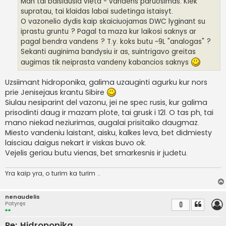
Man tai baisiausia vieta - vandens paruosimas. Kiek
r
supratau, tai klaidas labai sudetinga istaisyt.
t
i
O vazonelio dydis kaip skaiciuojamas DWC lyginant su
n
iprastu gruntu ? Pagal ta maza kur laikosi saknys ar
ė
pagal bendra vandens ? T.y. koks butu ~9L "analogas" ?
Sekanti auginima bandysiu ir as, suintrigavo greitas
augimas tik neiprasta vandeny kabancios saknys
Uzsiimant hidroponika, galima uzauginti agurku kur nors
prie Jenisejaus krantu Sibire
Siulau nesiparint del vazonu, jei ne spec rusis, kur galima
prisodinti daug ir mazam plote, tai grusk i 12l. O tas ph, tai
mano niekad neziurimas, augalai prisitaiko daugmaz.
Miesto vandeniu laistant, aisku, kalkes leva, bet didmiesty
laisciau daigus nekart ir viskas buvo ok.
Vejelis geriau butu vienas, bet smarkesnis ir judetu.
Yra kaip yra, o turim ka turim ..
nenaudelis
Patyręs
0
Re: Hidroponika