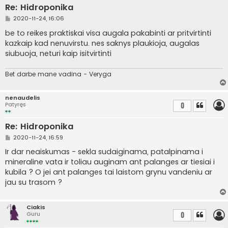
Re: Hidroponika
S
2020-11-24, 16:06
t
a
be to reikes praktiskai visa augala pakabinti ar pritvirtinti
n
kazkaip kad nenuvirstu. nes saknys plaukioja, augalas
d
a
siubuoja, neturi kaip isitvirtinti
r
t
i
Bet darbe mane vadina - Veryga
n
ė
nenaudelis
Patyręs
0
Re: Hidroponika
S
2020-11-24, 16:59
t
a
Ir dar neaiskumas - sekla sudaiginama, patalpinama i
n
mineraline vata ir toliau auginam ant palanges ar tiesiai i
d
a
kubila ? O jei ant palanges tai laistom grynu vandeniu ar
r
jau su trasom ?
t
i
n
ė
Ciakis
Guru
0