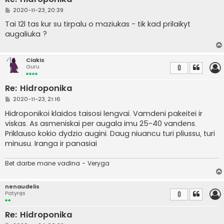
S
2020-11-23, 20:39
t
a
Tai 12l tas kur su tirpalu o maziukas - tik kad prilaikyt
n
augaliuka ?
d
a
r
t
Ciakis
i
Guru
0
n
ė
Re: Hidroponika
S
2020-11-23, 21:16
t
a
Hidroponikoi klaidos taisosi lengvai. Vamdeni pakeitei ir
n
viskas. As asmeniskai per augala imu 25-40 vandens.
d
a
Priklauso kokio dydzio augini. Daug niuancu turi pliussu, turi
r
minusu. Iranga ir panasiai
t
i
n
Bet darbe mane vadina - Veryga
ė
nenaudelis
Patyręs
0
Re: Hidroponika