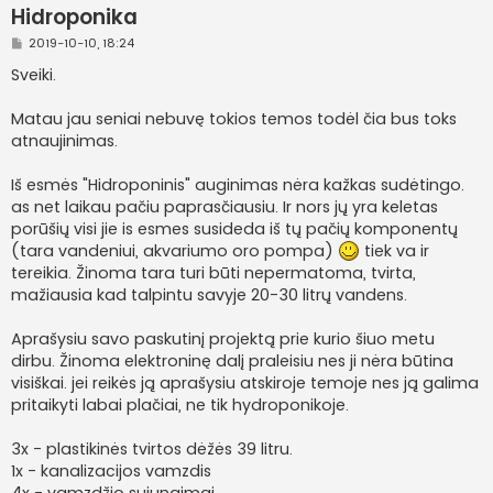
Hidroponika
S
2019-10-10, 18:24
t
a
Sveiki.
n
d
a
Matau jau seniai nebuvę tokios temos todėl čia bus toks
r
atnaujinimas.
t
i
n
Iš esmės "Hidroponinis" auginimas nėra kažkas sudėtingo.
ė
as net laikau pačiu paprasčiausiu. Ir nors jų yra keletas
porūšių visi jie is esmes susideda iš tų pačių komponentų
(tara vandeniui, akvariumo oro pompa)
tiek va ir
tereikia. Žinoma tara turi būti nepermatoma, tvirta,
mažiausia kad talpintu savyje 20-30 litrų vandens.
Aprašysiu savo paskutinį projektą prie kurio šiuo metu
dirbu. Žinoma elektroninę dalį praleisiu nes ji nėra būtina
visiškai. jei reikės ją aprašysiu atskiroje temoje nes ją galima
pritaikyti labai plačiai, ne tik hydroponikoje.
3x - plastikinės tvirtos dėžės 39 litru.
1x - kanalizacijos vamzdis
4x - vamzdžio sujungimai