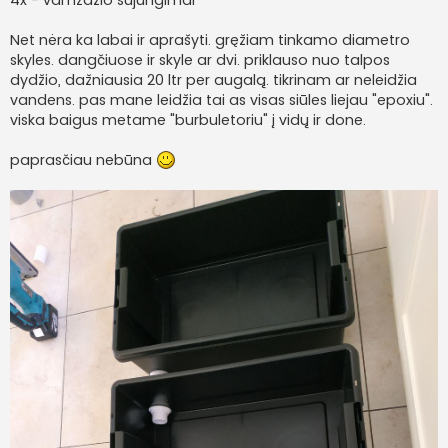
Net nėra ka labai ir aprašyti. gręžiam tinkamo diametro
skyles. dangčiuose ir skyle ar dvi. priklauso nuo talpos
dydžio, dažniausia 20 ltr per augalą. tikrinam ar neleidžia
vandens. pas mane leidžia tai as visas siūles liejau "epoxiu".
viska baigus metame "burbuletoriu" į vidų ir done.
paprasčiau nebūna