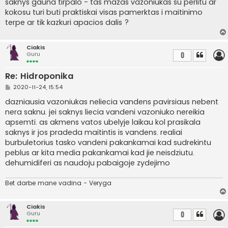
saknys gauna tirpalo - tas mazas vazoniukas su perlitu ar
kokosu turi buti praktiskai visas pamerktas i maitinimo
terpe ar tik kazkuri apacios dalis ?
Ciakis
Guru
0
Re: Hidroponika
S
2020-11-24, 15:54
t
a
dazniausia vazoniukas neliecia vandens pavirsiaus nebent
n
nera saknu. jei saknys liecia vandeni vazoniuko nereikia
d
a
apsemti. as akmens vatos ubelyje laikau kol prasikala
r
saknys ir jos pradeda maitintis is vandens. realiai
t
i
burbuletorius tasko vandeni pakankamai kad sudrekintu
n
peblus ar kita media pakankamai kad jie neisdziutu.
ė
dehumidiferi as naudoju pabaigoje zydejimo
Bet darbe mane vadina - Veryga
Ciakis
Guru
0