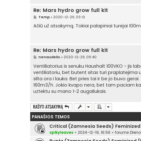
Re: Mars hydro grow full kit
S
Temp
»
2020-12-29, 03:13
t
a
Ačiū už atsakymą. Tokiai palapiniai turėjai 100
n
d
a
r
t
Re: Mars hydro grow full kit
i
n
S
nenaudelis
»
2020-12-29, 09:40
ė
t
a
Ventiliatorius is senuku Haushalt 100VKO - jis lab
n
ventiliatoriu, bet butent sitas turi praplatejima 
d
a
silta ora i lauka. Bet pries tai ir be jo buvo gera
r
160m3/h. Jokio kvapo nera, bet tam paciam kamb
t
i
uztektu su mano 1-2 augaliukais.
n
ė
Rašyti atsakymą
PANAŠIOS TEMOS
Critical (Zamnesia Seeds) Feminized
spikyleaves
»
2024-12-19, 16:56
» forume
Dieno
Runtz (Zamnesia Seeds) Feminized [