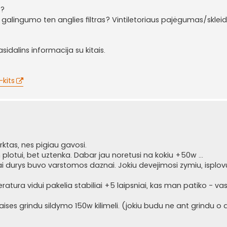
0?
o galingumo ten anglies filtras? Vintiletoriaus pajėgumas/skle
asidalins informacija su kitais.
-kits
 pirktas, nes pigiau gavosi.
plotui, bet uztenka. Dabar jau noretusi na kokiu +50w ...
i durys buvo varstomos daznai. Jokiu devejimosi zymiu, isplov
atura vidui pakelia stabiliai +5 laipsniai, kas man patiko - v
ises grindu sildymo 150w kilimeli. (jokiu budu ne ant grindu o a