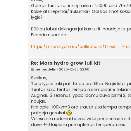
n
Gal kas turit visa rinkinį tarkim Ts1000 and 70x7
d
a
Kokie atsiliepimai/trūkumai? Gal kas žinot koki
r
lygis?
t
i
n
Būčiau labai dėkingas jai kas turit, naudojat ir p
ė
Pridedu nuoroda
https://marshydro.eu/collections/ts-ser ... -full
Re: Mars hydro grow full kit
S
nenaudelis
»
2020-12-25, 22:58
t
a
Sveikas,
n
Turiu lygiai toki pat, tik be oro filtro. Na jis kitur
d
a
Tentas kaip tentas, lempa minimalistine tokiam 
r
Auginau 3 sezonus, ypac idomu buvo pirmi 2, ta
t
i
naujas.
n
Prie apie ~100kvm3 oro srauto sita lempa temper
ė
pailgeja gerokai
Velesniam rudeniui buvau vidui per perimetra ita
dave +10 laipsniu prie aplinkos temperaturos.