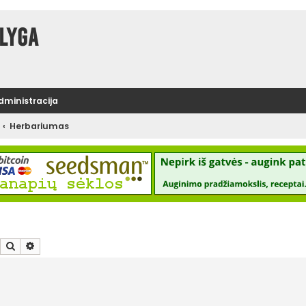
lyga
administracija
Herbariumas
Ieškoti
Išplėstinė paieška