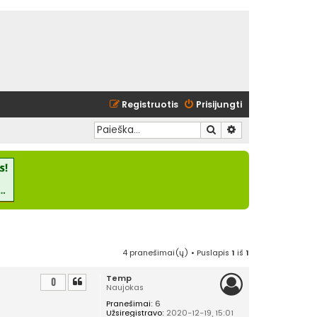
Registruotis
Prisijungti
Ieškoti
Išplėstinė paieška
4 pranešimai(ų) • Puslapis
1
iš
1
Temp
0
Naujokas
Pranešimai:
6
Užsiregistravo:
2020-12-19, 15:01