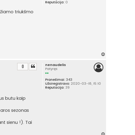
Reputacija:
0
idžiamo triukšmo
Į
v
nenaudelis
i
0
Patyręs
r
š
Pranešimai:
343
ų
Užsiregistravo:
2020-03-18, 15:10
Reputacija:
39
us butu kaip
asaros sezonas
nt sienu !). Tai
Į