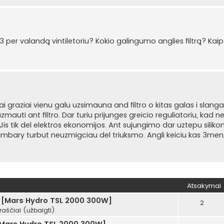
m3 per valandą vintiletoriu? Kokio galingumo anglies filtrą? Ka
ai graziai vienu galu uzsimauna and filtro o kitas galas i slanga
uzmauti ant filtro. Dar turiu prijunges greicio reguliatoriu, kad n
i. Jis tik del elektros ekonomijos. Ant sujungimo dar uztepu silikon
ary turbut neuzmigciau del triuksmo. Angli keiciu kas 3men, b
Atsakymai
 [Mars Hydro TSL 2000 300W]
2
raščiai (užbaigti)
Mars Hydro TSL 2000 300W]