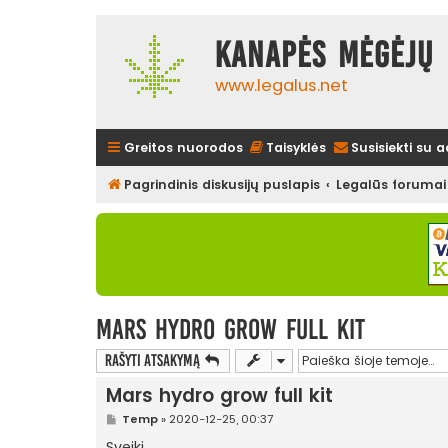
Kanapės mėgėjų 
www.legalus.net
Greitos nuorodos
Taisyklės
Susisiekti su 
Pagrindinis diskusijų puslapis
Legalūs forumai
Mars hydro grow full kit
Rašyti atsakymą
Mars hydro grow full kit
S
Temp
»
2020-12-25, 00:37
t
a
Sveiki,