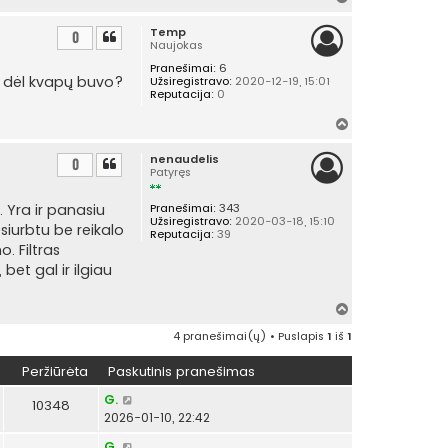
v
Temp
i
0
Naujokas
r
Pranešimai:
6
š
ip dėl kvapų buvo?
Užsiregistravo:
2020-12-19, 15:01
ų
Reputacija:
0
Į
v
nenaudelis
i
0
Patyręs
r
š
. Yra ir panasiu
Pranešimai:
343
ų
Užsiregistravo:
2020-03-18, 15:10
esiurbtu be reikalo
Reputacija:
39
o. Filtras
et gal ir ilgiau
Į
v
4 pranešimai(ų) • Puslapis
1
iš
1
i
r
Peržiūrėta
Paskutinis pranešimas
š
ų
G.
10348
2026-01-10, 22:42
G.