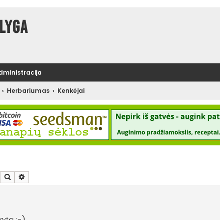
lyga
administracija
Herbariumas
Kenkėjai
Ieškoti
Išplėstinė paieška
kyta :-)