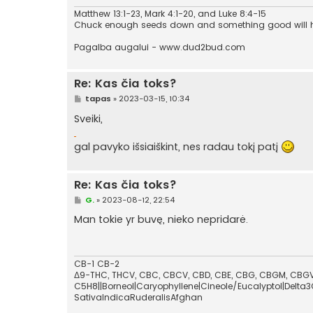
Matthew 13:1-23, Mark 4:1-20, and Luke 8:4-15
Chuck enough seeds down and something good will
Pagalba augalui - www.dud2bud.com
Re: Kas čia toks?
S
tapas
»
2023-03-15, 10:34
t
a
Sveiki,
n
d
a
gal pavyko išsiaiškint, nes radau tokį patį
r
t
i
n
Re: Kas čia toks?
ė
S
G.
»
2023-08-12, 22:54
t
a
Man tokie yr buvę, nieko nepridarė.
n
d
a
r
t
CB-1 CB-2
i
Δ9-THC, THCV, CBC, CBCV, CBD, CBE, CBG, CBGM, CBGV,
n
C5H8||Borneol|Caryophyllene|Cineole/Eucalyptol|Delta3
ė
SativaIndicaRuderalisAfghan