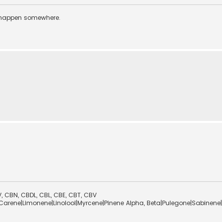
 happen somewhere.
 CBN, CBDL, CBL, CBE, CBT, CBV
Carene|Limonene|Linolool|Myrcene|Pinene Alpha, Beta|Pulegone|Sabinene|