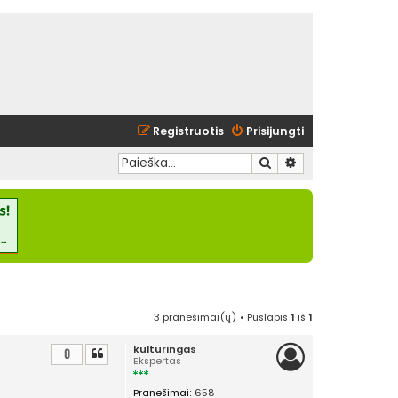
Registruotis
Prisijungti
Ieškoti
Išplėstinė paieška
3 pranešimai(ų) • Puslapis
1
iš
1
kulturingas
0
Ekspertas
Pranešimai:
658