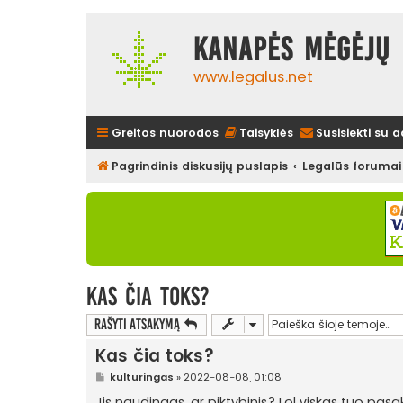
Kanapės mėgėjų 
www.legalus.net
Greitos nuorodos
Taisyklės
Susisiekti su 
Pagrindinis diskusijų puslapis
Legalūs forumai
Kas čia toks?
Rašyti atsakymą
Kas čia toks?
S
kulturingas
»
2022-08-08, 01:08
t
a
Jis naudingas, ar piktybinis? Lol viskas tuo pasa