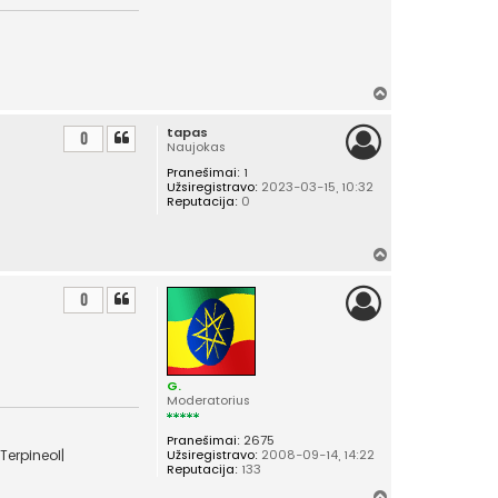
Į
v
tapas
i
0
Naujokas
r
Pranešimai:
1
š
Užsiregistravo:
2023-03-15, 10:32
ų
Reputacija:
0
Į
v
i
0
r
š
ų
G.
Moderatorius
Pranešimai:
2675
Terpineol|
Užsiregistravo:
2008-09-14, 14:22
Reputacija:
133
Į