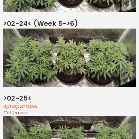
>02-24< (Week 5->6)
>02-25<
Apkarpyti lapai.
Cut leaves.