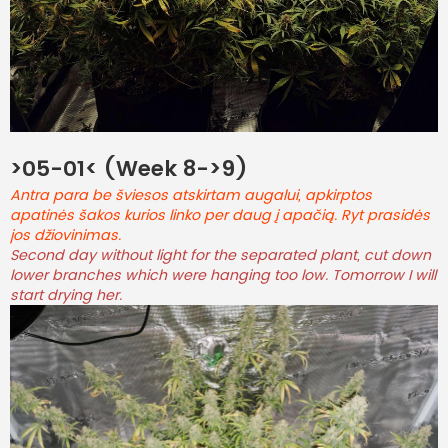
>05-01< (Week 8->9)
Antra para be šviesos atskirtam augalui, apkirptos
apatinės šakos kurios linko per daug į apačią. Ryt prasidės
jos džiovinimas.
Second day without light for the separated plant, cut down
lower branches which were hanging too low. Tomorrow I will
start drying her.