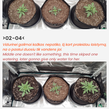
>02-04<
Vidurinei galimai kažkas nepatiko, šį kart praleidau laistymą,
na o paskui duosiu tik vandens jai.
Middle one doesn't like something, this time skiped one
watering, later gonna give only water for her.