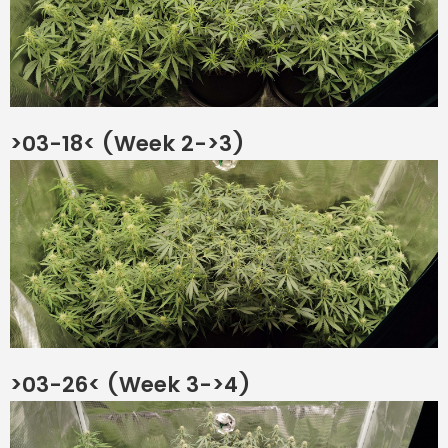
>03-18< (Week 2->3)
>03-26< (Week 3->4)