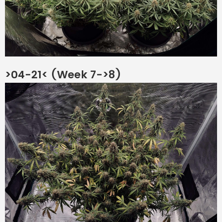
>04-21< (Week 7->8)