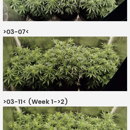
>03-07<
>03-11< (Week 1->2)