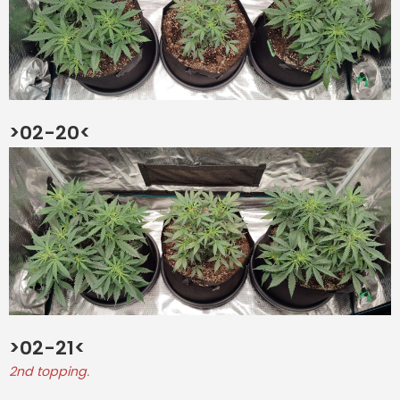
>02-20<
>02-21<
2nd topping.