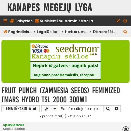
Kanapės mėgėjų lyga
Taisyklės
Susisiekti su administracija
I
Pagrindinis diskusijų puslapis
Legalūs forumai
Herbariumas
Dienoraščiai (užbaigti)
e
š
k
o
t
i
Fruit Punch (Zamnesia Seeds) Feminized
[Mars Hydro TSL 2000 300W]
Ieškoti
Išplės
Tema užrakinta
7 pranešimai(ų) • Puslapis
1
iš
1
spikyleaves
Moderatorius