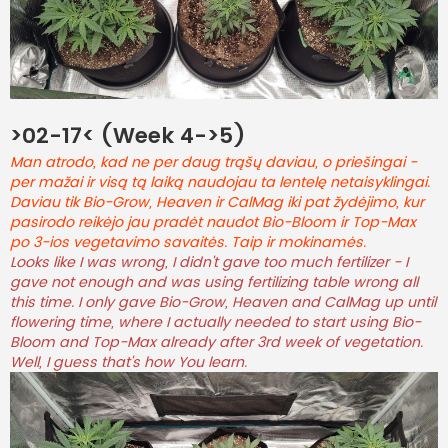
>02-17< (Week 4->5)
Man atrodo, kad ne per daug trąšų daviau, o priešingai -
per mažai ir visą tą laiką naudojau ta lentelę netaisyklingai.
Daviau tik Bio-Grow, Heaven ir CalMag iki pat žydėjimo, kur
pasirodo reikėjo jau pradėt naudot Bio-Bloom ir Top-Max
po 3-ios vegetavimo savaitės. Taip ir mokinamės.
Looks like I was wrong, I didn't gave too much fertilizer - I
gave not enough and was using fertilizing table wrong all
this time. I only gave Bio-Grow, Heaven and CalMag up until
flowering time, where I actually needed to start using Bio-
Bloom and Top-Max already after 3rd week of vegetation.
Well, I guess that's how You learn.