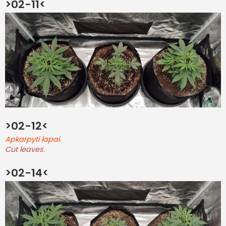
>02-11<
>02-12<
Apkarpyti lapai.
Cut leaves.
>02-14<