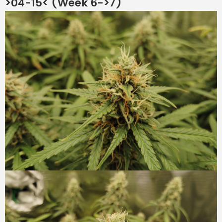
>04-15< (Week 6->7)