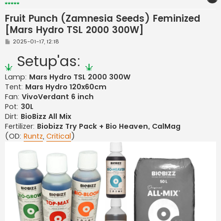
Fruit Punch (Zamnesia Seeds) Feminized
[Mars Hydro TSL 2000 300W]
S
2025-01-17, 12:18
t
a
Setup'as:
n
d
a
Lamp:
Mars Hydro TSL 2000 300W
r
Tent:
Mars Hydro 120x60cm
t
i
Fan:
VivoVerdant 6 inch
n
ė
Pot:
30L
Dirt:
BioBizz All Mix
Fertilizer:
Biobizz Try Pack + Bio Heaven, CalMag
(OD:
Runtz
,
Critical
)