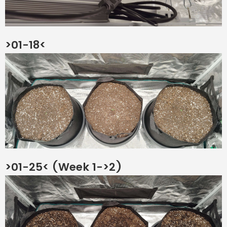
>01-18<
>01-25< (Week 1->2)