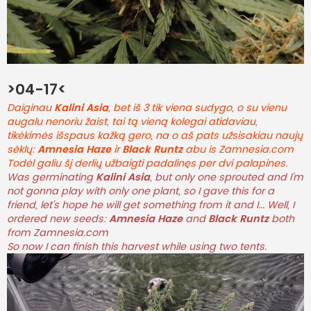
>04-17<
Daiginau
Kalini Asia
, bet iš 3 tik viena sudygo, o su vienu
augalu nenoriu žaist, tai tą vieną kolegai atidaviau,
tikėkimės išspaus kažką gero, na o aš pats užsisakiau naujų
sėklų:
Amnesia Haze
ir
Black Runtz
abu is Zamnesia.com
Todėl galiu šį derlių užbaigti padalinęs per dvi palapines.
Was germinating
Kalini Asia
, but only one sprouted and I'm
not gonna play with only one plant, so I gave this for a
friend, let's hope he will get something from it and I... Well, I
ordered new seeds:
Amnesia Haze
and
Black Runtz
both
from Zamnesia.com
So now I can finish this harvest while using two tents.