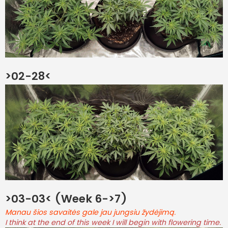
>02-28<
>03-03< (Week 6->7)
Manau šios savaitės gale jau jungsiu žydėjimą.
I think at the end of this week I will begin with flowering time.