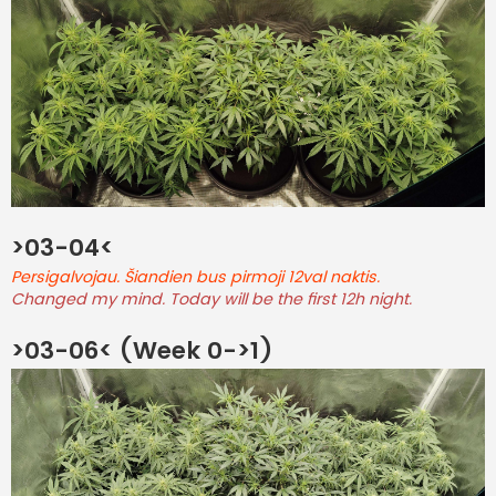
>03-04<
Persigalvojau. Šiandien bus pirmoji 12val naktis.
Changed my mind. Today will be the first 12h night.
>03-06< (Week 0->1)