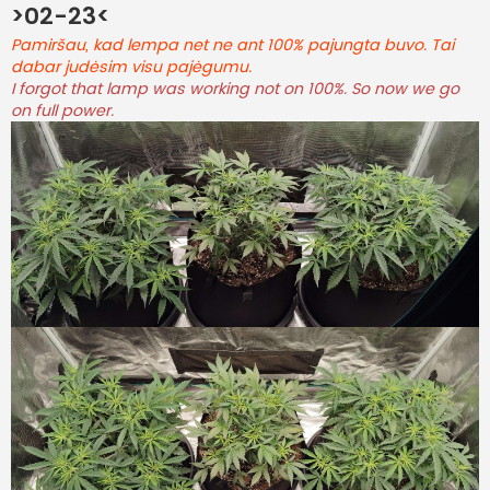
>02-23<
Pamiršau, kad lempa net ne ant 100% pajungta buvo. Tai
dabar judėsim visu pajėgumu.
I forgot that lamp was working not on 100%. So now we go
on full power.