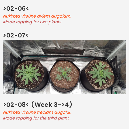
>02-06<
Nukirpta viršūnė dviem augalam.
Made topping for two plants.
>02-07<
>02-08< (Week 3->4)
Nukirpta viršūnė trečiam augalui.
Made topping for the third plant.