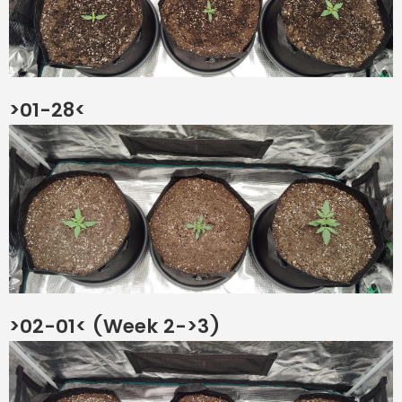
>01-28<
>02-01< (Week 2->3)