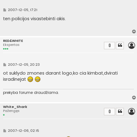
S
2007-12-05, 17:21
t
a
ten policijos visastebinti akis.
n
d
a
r
t
RED&WHITE
i
Ekspertas
0
n
ė
S
2007-12-05, 20:23
t
a
ot suklydo zmones darant logo,ko cia kimbat,dvirati
n
isradinejat
d
a
r
t
prekyba forume draudžiama.
i
n
ė
White_Shark
Pažengęs
0
S
2007-12-06, 02:15
t