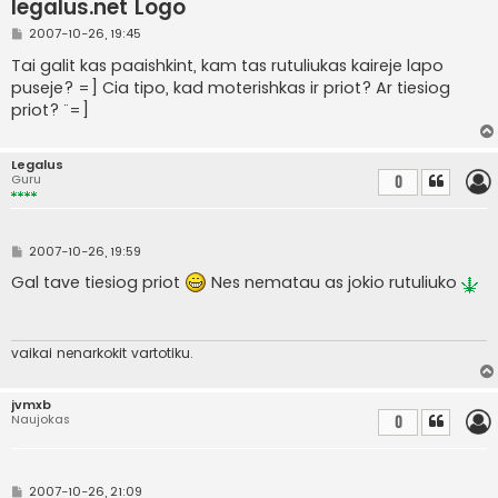
legalus.net Logo
S
2007-10-26, 19:45
t
a
Tai galit kas paaishkint, kam tas rutuliukas kaireje lapo
n
puseje? =] Cia tipo, kad moterishkas ir priot? Ar tiesiog
d
a
priot? ¨=]
r
t
i
n
Legalus
ė
Guru
0
S
2007-10-26, 19:59
t
a
Gal tave tiesiog priot
Nes nematau as jokio rutuliuko
n
d
a
r
t
vaikai nenarkokit vartotiku.
i
n
ė
jvmxb
Naujokas
0
S
2007-10-26, 21:09