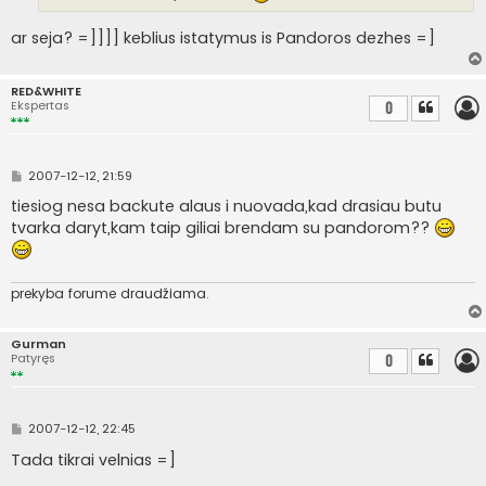
r
t
i
ar seja? =]]]] keblius istatymus is Pandoros dezhes =]
n
ė
RED&WHITE
Ekspertas
0
S
2007-12-12, 21:59
t
a
tiesiog nesa backute alaus i nuovada,kad drasiau butu
n
tvarka daryt,kam taip giliai brendam su pandorom??
d
a
r
t
i
prekyba forume draudžiama.
n
ė
Gurman
Patyręs
0
S
2007-12-12, 22:45
t
a
Tada tikrai velnias =]
n
d