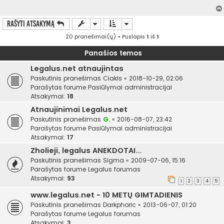
a
r
t
Rašyti atsakymą
i
n
20 pranešimai(ų) • Puslapis
1
iš
1
ė
Panašios temos
Legalus.net atnaujintas
Paskutinis pranešimas
Ciakis
«
2018-10-29, 02:06
Parašytas forume
Pasiūlymai administracijai
Atsakymai:
18
Atnaujinimai Legalus.net
Paskutinis pranešimas
G.
«
2016-08-07, 23:42
Parašytas forume
Pasiūlymai administracijai
Atsakymai:
17
Zholieji, legalus ANEKDOTAI...
Paskutinis pranešimas
Sigma
«
2009-07-06, 15:16
Parašytas forume
Legalus forumas
Atsakymai:
93
1
2
3
4
5
www.legalus.net - 10 METŲ GIMTADIENIS
Paskutinis pranešimas
Darkphoric
«
2013-06-07, 01:20
Parašytas forume
Legalus forumas
Atsakymai:
3