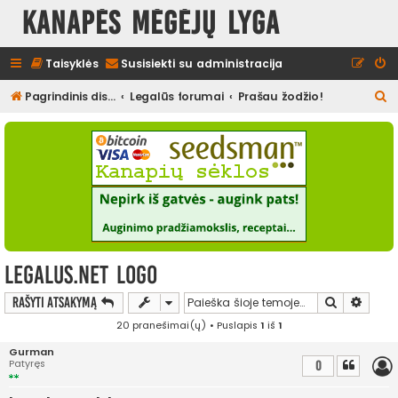
Kanapės mėgėjų lyga
Taisyklės
Susisiekti su administracija
I
Pagrindinis diskusijų puslapis
Legalūs forumai
Prašau žodžio!
e
š
k
o
t
i
legalus.net Logo
Ieškoti
Išplės
Rašyti atsakymą
20 pranešimai(ų) • Puslapis
1
iš
1
Gurman
Patyręs
0