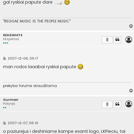
a
gal ryskiai papute dare
n
d
a
r
t
"REGGAE MUSIC IS THE PEOPLE MUSIC"
i
n
ė
RED&WHITE
Ekspertas
0
S
2007-12-06, 09:17
t
a
man rodos laaabai ryskiai papute
n
d
a
r
t
prekyba forume draudžiama.
i
n
ė
Gurman
Patyręs
0
S
2007-12-07, 06:19
t
a
o paziurejus i deshiniame kampe esanti logo, LKPieciu, tai