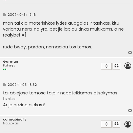
S
2007-10-31, 19:18
t
a
man tai cia moterishkos lyties auagalas ir tashkas. kitu
n
variantu nera, na yra, bet jie labiau tinka multikams, o ne
d
a
realybei =]
r
t
i
rude bwoy, pardon, nemaciau tos temos.
n
ė
Gurman
Patyręs
0
S
2007-11-05, 18:32
t
a
tai abiejose temose taip ir nepateikiamas atsakymas
n
tikslus.
d
a
Ar jo nezino niekas?
r
t
i
n
cannabinolis
ė
Naujokas
0