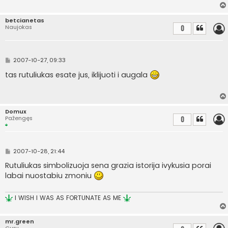
i
n
ė
betcianetas
Naujokas
0
S
2007-10-27, 09:33
t
a
tas rutuliukas esate jus, iklijuoti i augala
n
d
a
r
t
Domux
i
Pažengęs
0
n
ė
S
2007-10-28, 21:44
t
a
Rutuliukas simbolizuoja sena grazia istorija ivykusia porai
n
labai nuostabiu zmoniu
d
a
r
t
I WISH I WAS AS FORTUNATE AS ME
i
n
ė
mr.green
Guru