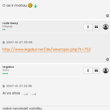
t
a
O as ir matau
n
d
a
r
t
rude bwoy
i
Patyręs
0
n
ė
S
2007-10-27, 00:06
t
a
http://www.legalus.net/dis/viewtopic.php?t=752
n
d
a
r
t
Legalus
i
Guru
0
n
ė
S
2007-10-27, 02:38
t
a
Ai va sitas
n
d
a
r
t
vaikai nenarkokit vartotiku.