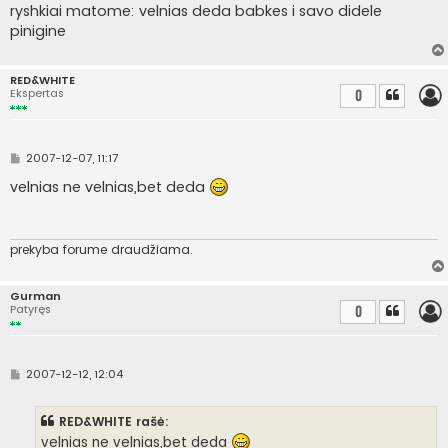
n
ryshkiai matome: velnias deda babkes i savo didele
d
a
pinigine
r
t
i
n
RED&WHITE
ė
Ekspertas
0
S
2007-12-07, 11:17
t
a
velnias ne velnias,bet deda
n
d
a
r
t
prekyba forume draudžiama.
i
n
ė
Gurman
Patyręs
0
S
2007-12-12, 12:04
t
a
n
RED&WHITE rašė:
d
a
velnias ne velnias,bet deda