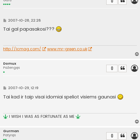
0
S
2007-10-28, 22:28
t
a
Tai gal papasakosi???
n
d
a
r
t
http://icmag.com/
www.mr-green.co.uk
i
n
ė
Domux
Pažengęs
0
S
2007-10-29, 12:19
t
a
Tai kad ir taip visai idomiai speliot visiems gaunasi
n
d
a
r
t
I WISH I WAS AS FORTUNATE AS ME
i
n
ė
Gurman
Patyręs
0