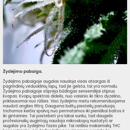
Žydėjimo pabaiga.
Žydėjimo pabaigoje augalas naudoja visas atsargas iš
pagrindinių vėduoklinių lapų, tad jie gelsta, tai yra normalu.
Žydėjimo pabaigoje stiprėja būdingas sensemilijai stiprus
kvapas. Kvapų spektras didelis, nuo vaisinio iki tikro dyzelino,
priklausomai nuo rūšies. Viso žydėjimo metu rekomenduojama
naudoti anglies filtrą. Dauguma baltų piestelių paruduoja,
trichomos keičia spalvą nuo permatamos iki pieniškai baltos ir
iki gintarinės. Tai pastebėti yra labai sunku, tad daugelis
profesionalių augintojų naudoja mikroskopą nustatyti ar
augalas yra žydėjimo fazės pike. Tai reiškia maksimalią THC