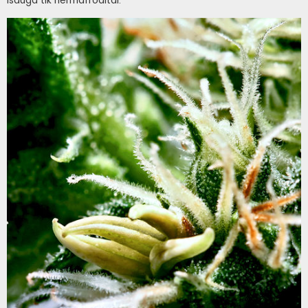
išauga tik hermafroditai.