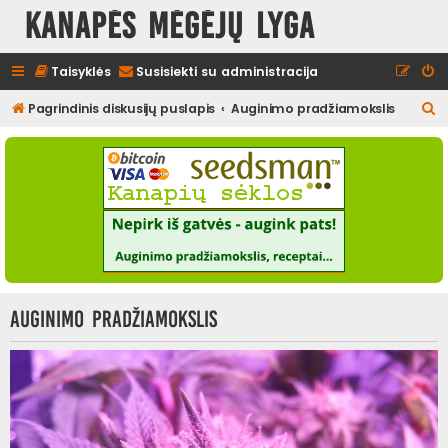
Kanapės mėgėjų lyga
Taisyklės
Susisiekti su administracija
I
Pagrindinis diskusijų puslapis
Auginimo pradžiamokslis
e
š
k
o
t
i
Auginimo pradžiamokslis