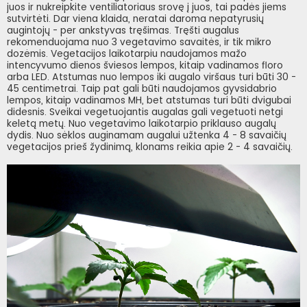
juos ir nukreipkite ventiliatoriaus srovę į juos, tai padės jiems
sutvirtėti. Dar viena klaida, neratai daroma nepatyrusių
augintojų - per ankstyvas tręšimas. Tręšti augalus
rekomenduojama nuo 3 vegetavimo savaitės, ir tik mikro
dozėmis. Vegetacijos laikotarpiu naudojamos mažo
intencyvumo dienos šviesos lempos, kitaip vadinamos floro
arba LED. Atstumas nuo lempos iki augalo viršaus turi būti 30 -
45 centimetrai. Taip pat gali būti naudojamos gyvsidabrio
lempos, kitaip vadinamos MH, bet atstumas turi būti dvigubai
didesnis. Sveikai vegetuojantis augalas gali vegetuoti netgi
keletą metų. Nuo vegetavimo laikotarpio priklauso augalų
dydis. Nuo sėklos auginamam augalui užtenka 4 - 8 savaičių
vegetacijos prieš žydinimą, klonams reikia apie 2 - 4 savaičių.