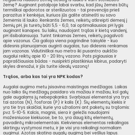
žemę? Auginant patalpoje labai svarbu, kad jūsų žemės būtų
termiškai apdorotos ar sterilizuotos - tai prevencija prieš
parazitus ir kenkėjus, kuriuos jūs galite atsinešti su savo
žemėmis iš lauko. Renkantis žemes, reikėtų atkreipti dėmesį į
žemių pH, jis turėtų būti 5,5 - 6,0, tai optimaliausias pH lygis
auginant kanapes. Su laiku, naudojant trąšas ir kietą vandenį,
pH išsibalansuoja. Turint tinkamas žemes, reikėtų pagalvoti
apie vazonus. Čia galioja viena pagrindinė taisyklė - kuo
didesnis planuojamas auginti augalas, tuo didesnis renkamas
jam vazonas. Vidutiniškai nuo metro iki pusantro aukščio
augalui reiktų apie 10 - 20 litrų vazono. Pats pigiausias ir
papraščiausias būdas - nusipirkti plastikinius kibirus, padaryti
skyles drenažui, ir jūs turite idealų vazoną!
Trąšos, arba kas tai yra NPK kodas?
Augalai augimo metu įsisavina maistingas medžiagas. Laikas
nuo laiko šių medžiagų pasidaro vis mažiau ir mažiau, kol galų
gale augalams jų nebepakanka. Svarbiausi elementai yra trys:
tai azotas (N), fosforas (P) ir kalis (K). Šių elementų kiekis ir
yra tie trys skaičiai, kurie yra užrašomi ant paketų su trąšomis:
pvz. 5-10-5. Kalcis, magnis, siera ir geležis naudojami
mažesniuose kiekiuose, be to, yra daug kitų elementų,
pavadintų mikroelementais. Kiekvienas elementas reikalingas
skirtingu vystymosi metu, ir jie visi yra reikalingi normaliam
augimui. Azotas skatina augalų augimą bei vešlius lapus.