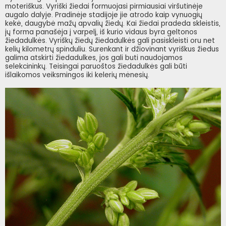
moteriškus. Vyriški žiedai formuojasi pirmiausiai viršutinėje
augalo dalyje. Pradinėje stadijoje jie atrodo kaip vynuogių
kekė, daugybė mažų apvalių žiedų. Kai žiedai pradeda skleistis,
jų forma panašėja į varpelį, iš kurio vidaus byra geltonos
žiedadulkės. Vyriškų žiedų žiedadulkės gali pasiskleisti oru net
kelių kilometrų spinduliu. Surenkant ir džiovinant vyriškus žiedus
galima atskirti žiedadulkes, jos gali buti naudojamos
selekcininkų. Teisingai paruoštos žiedadulkės gali būti
išlaikomos veiksmingos iki kelerių mėnesių.