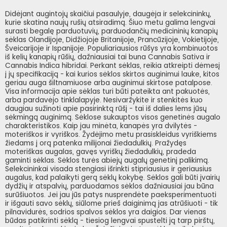
Didėjant augintojų skaičiui pasaulyje, daugėja ir selekcininkų,
kurie skatina naujų rušių atsiradimą. Šiuo metu galima lengvai
surasti begalę parduotuvių, parduodančių medicininių kanapių
sėklas Olandijoje, Didžiojoje Britanijoje, Prancūzijoje, Vokietijoje,
Šveicarijoje ir Ispanijoje. Populiariausios rūšys yra kombinuotos
iš kelių kanapių rūšių, dažniausiai tai buna Cannabis Sativa ir
Cannabis Indica hibridai. Perkant sėklas, reikia atkreipti dėmesį
į jų specifikaciją - kai kurios sėklos skirtos auginimui lauke, kitos
geriau auga šiltnamiuose arba auginimui skirtose patalpose.
Visa informacija apie sėklas turi būti pateikta ant pakuotės,
arba pardavėjo tinklalapyje. Nesivaržykite ir stenkitės kuo
daugiau sužinoti apie pasirinktą rūšį - tai iš dalies lems jūsų
sėkmingą auginimą. Sėklose sukauptos visos genetinės augalo
charakteristikos. Kaip jau minėta, kanapės yra dvilytės -
moteriškos ir vyriškos. Žydėjimo metu prasiskleidus vyriškiems
žiedams į orą patenka milijonai žiedadulkių. Pražydęs
moteriškas augalas, gavęs vyriškų žiedadulkių, pradeda
gaminti sėklas. Sėklos turės abiejų augalų genetinį palikimą.
Selekcininkai visada stengiasi išrinkti stipriausius ir geriausius
augalus, kad palaikyti gerą sėklų kokybę. Sėklos gali būti įvairių
dydžių ir atspalvių, parduodamos sėklos dažniausiai jau būna
surūšiuotos. Jei jau jūs patys nusprendėte paeksperimentuoti
ir išgauti savo sėklų, siūlome prieš daiginimą jas atrūšiuoti - tik
pilnavidurės, sodrios spalvos sėklos yra daigios. Dar vienas
būdas patikrinti sėklą - tiesiog lengvai spustelti ją tarp pirštų,