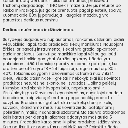
koncentraciją. Jei derlius laiku nenuimamas, prasideda
trichomų degradacija ir THC kiekis mažėja. Jei jūs neturite po
ranka mikroskopo, jūs galite orentuotis pagal piestelių spalvą.
Kuomet apie 80% jų paruduoja - augalas maždaug yra
paruoštas derliaus nuėmimui.
Derliaus nuėmimas ir džiovinimas.
Sužydėjęs augalas yra nupjaunamas, rankomis atskiriami dideli
vėduokliniai lapai, tada prasideda žiedų manikiūras. Naudojant
žirkles, ar panašų instrumentą, žiedai yra gražiai apkarpomi,
pašalinant lapus. Surinkti po manikiūro lapai vėliau gali būti
naudojami hašišo gamybai. Gražiai apkarpyti žiedai yra
pakabinami džiūti tamsioje gerai vėdinamoje patalpoje, kur
oro temperatūra yra 18 - 24 laipsniai, drėgnumas tarp 30 ir
40%. Tokiomis salygomis džiovinimas užtrunka nuo 7 iki 14
dienų. Visada atsiminkite - greitai ir nekokybiškai išdžiovintas
produktas neturės nei skonio, nei išvaizdos. Galima pelėsių
tikimybė. Kad skonis ir kvapas būtų nepakartojami, ir
išsisklaidytų po džiovinimo likęs chlorofilas, augintojai naudoja
brandinimą, kaip vieną iš metodų pagerinančių produkto
savybes. Brandinimas gali užtrukti nuo kelių dienų iki kelių
savaičių. Brandinimo metu sudžiovinti žiedai patalpinami į
polietileninį maišą ir sandariai uždaromi. Maišas yra atidaromas
kelis kartus per dieną ir laikomas atidarytas mažiausiai 5
minutes. Procedūra kartojama iki pilno produkto išdžiovinimo.
Kaip patikrinti, ar produktas pilnai išdžiuvęs? Paimkite žiedo