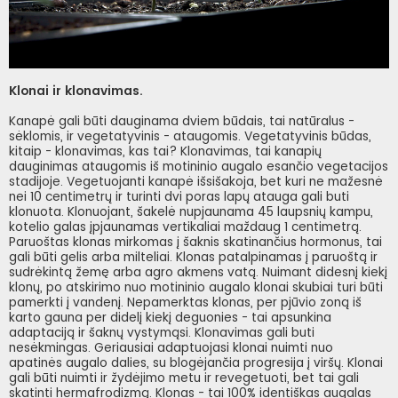
Klonai ir klonavimas.
Kanapė gali būti dauginama dviem būdais, tai natūralus -
sėklomis, ir vegetatyvinis - ataugomis. Vegetatyvinis būdas,
kitaip - klonavimas, kas tai? Klonavimas, tai kanapių
dauginimas ataugomis iš motininio augalo esančio vegetacijos
stadijoje. Vegetuojanti kanapė išsišakoja, bet kuri ne mažesnė
nei 10 centimetrų ir turinti dvi poras lapų atauga gali buti
klonuota. Klonuojant, šakelė nupjaunama 45 laupsnių kampu,
kotelio galas įpjaunamas vertikaliai maždaug 1 centimetrą.
Paruoštas klonas mirkomas į šaknis skatinančius hormonus, tai
gali būti gelis arba milteliai. Klonas patalpinamas į paruoštą ir
sudrėkintą žemę arba agro akmens vatą. Nuimant didesnį kiekį
klonų, po atskirimo nuo motininio augalo klonai skubiai turi būti
pamerkti į vandenį. Nepamerktas klonas, per pjūvio zoną iš
karto gauna per didelį kiekį deguonies - tai apsunkina
adaptaciją ir šaknų vystymąsi. Klonavimas gali buti
nesėkmingas. Geriausiai adaptuojasi klonai nuimti nuo
apatinės augalo dalies, su blogėjančia progresija į viršų. Klonai
gali būti nuimti ir žydėjimo metu ir revegetuoti, bet tai gali
skatinti hermafrodizmą. Klonas - tai 100% identiškas augalas