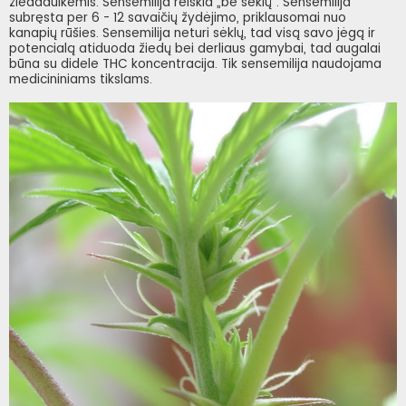
žiedadulkėmis. Sensemilija reiškia „be sėklų“. Sensemilija
subręsta per 6 - 12 savaičių žydėjimo, priklausomai nuo
kanapių rūšies. Sensemilija neturi sėklų, tad visą savo jėgą ir
potencialą atiduoda žiedų bei derliaus gamybai, tad augalai
būna su didele THC koncentracija. Tik sensemilija naudojama
medicininiams tikslams.