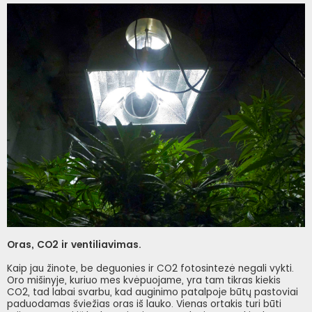
Oras, CO2 ir ventiliavimas.
Kaip jau žinote, be deguonies ir CO2 fotosintezė negali vykti.
Oro mišinyje, kuriuo mes kvėpuojame, yra tam tikras kiekis
CO2, tad labai svarbu, kad auginimo patalpoje būtų pastoviai
paduodamas šviežias oras iš lauko. Vienas ortakis turi būti