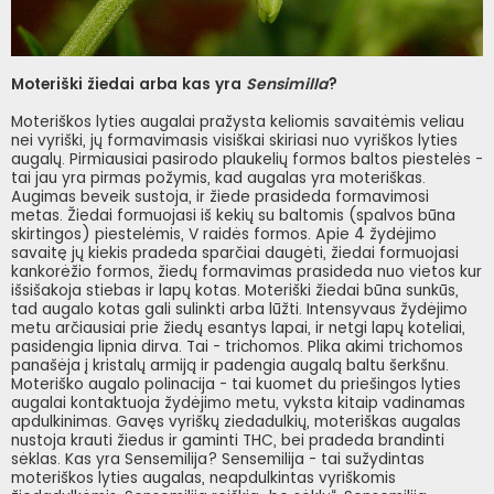
Moteriški žiedai arba kas yra
Sensimilla
?
Moteriškos lyties augalai pražysta keliomis savaitėmis veliau
nei vyriški, jų formavimasis visiškai skiriasi nuo vyriškos lyties
augalų. Pirmiausiai pasirodo plaukelių formos baltos piestelės -
tai jau yra pirmas požymis, kad augalas yra moteriškas.
Augimas beveik sustoja, ir žiede prasideda formavimosi
metas. Žiedai formuojasi iš kekių su baltomis (spalvos būna
skirtingos) piestelėmis, V raidės formos. Apie 4 žydėjimo
savaitę jų kiekis pradeda sparčiai daugėti, žiedai formuojasi
kankorėžio formos, žiedų formavimas prasideda nuo vietos kur
išsišakoja stiebas ir lapų kotas. Moteriški žiedai būna sunkūs,
tad augalo kotas gali sulinkti arba lūžti. Intensyvaus žydėjimo
metu arčiausiai prie žiedų esantys lapai, ir netgi lapų koteliai,
pasidengia lipnia dirva. Tai - trichomos. Plika akimi trichomos
panašėja į kristalų armiją ir padengia augalą baltu šerkšnu.
Moteriško augalo polinacija - tai kuomet du priešingos lyties
augalai kontaktuoja žydėjimo metu, vyksta kitaip vadinamas
apdulkinimas. Gavęs vyriškų ziedadulkių, moteriškas augalas
nustoja krauti žiedus ir gaminti THC, bei pradeda brandinti
sėklas. Kas yra Sensemilija? Sensemilija - tai sužydintas
moteriškos lyties augalas, neapdulkintas vyriškomis