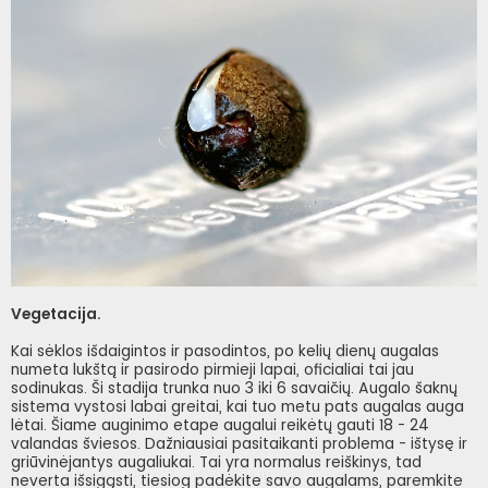
Vegetacija.
Kai sėklos išdaigintos ir pasodintos, po kelių dienų augalas
numeta lukštą ir pasirodo pirmieji lapai, oficialiai tai jau
sodinukas. Ši stadija trunka nuo 3 iki 6 savaičių. Augalo šaknų
sistema vystosi labai greitai, kai tuo metu pats augalas auga
lėtai. Šiame auginimo etape augalui reikėtų gauti 18 - 24
valandas šviesos. Dažniausiai pasitaikanti problema - ištysę ir
griūvinėjantys augaliukai. Tai yra normalus reiškinys, tad
neverta išsigąsti, tiesiog padėkite savo augalams, paremkite