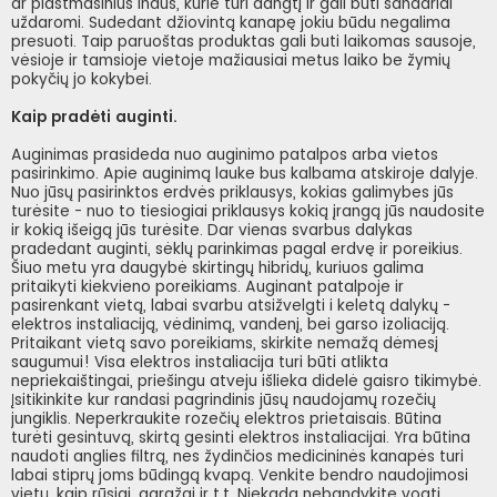
ar plastmasinius indus, kurie turi dangtį ir gali būti sandariai
uždaromi. Sudedant džiovintą kanapę jokiu būdu negalima
presuoti. Taip paruoštas produktas gali buti laikomas sausoje,
vėsioje ir tamsioje vietoje mažiausiai metus laiko be žymių
pokyčių jo kokybei.
Kaip pradėti auginti.
Auginimas prasideda nuo auginimo patalpos arba vietos
pasirinkimo. Apie auginimą lauke bus kalbama atskiroje dalyje.
Nuo jūsų pasirinktos erdvės priklausys, kokias galimybes jūs
turėsite - nuo to tiesiogiai priklausys kokią įrangą jūs naudosite
ir kokią išeigą jūs turėsite. Dar vienas svarbus dalykas
pradedant auginti, sėklų parinkimas pagal erdvę ir poreikius.
Šiuo metu yra daugybė skirtingų hibridų, kuriuos galima
pritaikyti kiekvieno poreikiams. Auginant patalpoje ir
pasirenkant vietą, labai svarbu atsižvelgti i keletą dalykų -
elektros instaliaciją, vėdinimą, vandenį, bei garso izoliaciją.
Pritaikant vietą savo poreikiams, skirkite nemažą dėmesį
saugumui! Visa elektros instaliacija turi būti atlikta
nepriekaištingai, priešingu atveju išlieka didelė gaisro tikimybė.
Įsitikinkite kur randasi pagrindinis jūsų naudojamų rozečių
jungiklis. Neperkraukite rozečių elektros prietaisais. Būtina
turėti gesintuvą, skirtą gesinti elektros instaliacijai. Yra būtina
naudoti anglies filtrą, nes žydinčios medicininės kanapės turi
labai stiprų joms būdingą kvapą. Venkite bendro naudojimosi
vietų, kaip rūsiai, garažai ir t.t. Niekada nebandykite vogti