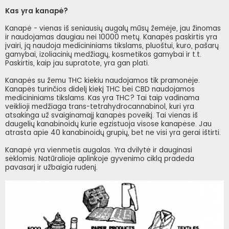
Kas yra kanapė?
Kanapė - vienas iš seniausių augalų mūsų žemėje, jau žinomas
ir naudojamas daugiau nei 10000 metų. Kanapės paskirtis yra
įvairi, ją naudoja medicininiams tikslams, pluoštui, kuro, pašarų
gamybai, izoliacinių medžiagų, kosmetikos gamybai ir t.t.
Paskirtis, kaip jau supratote, yra gan plati.
Kanapės su žemu THC kiekiu naudojamos tik pramonėje.
Kanapės turinčios didelį kiekį THC bei CBD naudojamos
medicininiams tikslams. Kas yra THC? Tai taip vadinama
veiklioji medžiaga trans-tetrahydrocannabinol, kuri yra
atsakinga už svaiginamajį kanapės poveikį. Tai vienas iš
daugelių kanabinoidų kurie egzistuoja visose kanapėse. Jau
atrasta apie 40 kanabinoidų grupių, bet ne visi yra gerai ištirti.
Kanapė yra vienmetis augalas. Yra dvilytė ir dauginasi
sėklomis. Natūralioje aplinkoje gyvenimo ciklą pradeda
pavasarį ir užbaigia rudenį.