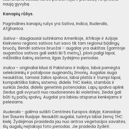
naują gyvybę.
Kanapių rūšys.
Pagrindinės kanapių rušys yra Sativa, Indica, Ruderalis,
Afghanica.
Sativa
- daugiausiai sutinkama Amerikoje, Afrikoje ir Azijoje.
Kiekvieno regiono sativos turi savo tik tam regionui būdingų
bruožų. Bendri sativos bruožai – augalas yra aukštas (gamtoje
augančios sativos gali siekti iki 5 metrų), ploni pailgi lapai,
milžiniška šaknų sistema, ilgas žydėjimo periodas.
Indica
– originaliai kilusi iš Pakistano ir Indijos, labai pamėgta
selekcininkų ir patalpose auginančių žmonių. Augalas auga
neaukštas, tamsiai žalios spalvos, labai platūs ir trumpi lapai,
kompaktiška šaknų sistema, didelis THC kiekis, stambūs ir
sunkūs žiedai, didelis genetinis potencialas. Lapų spalva aplink
žiedus gali svyruoti nuo raudonesnės iki violetinės, žiedai gali
būti tų pačių spalvų. Augalai yra labiau atsparus kenkėjams ir
pelėsiams.
Ruderalis
- galima sutikti Centrinės Europos dalyje, Kanadoje
bei Šiaurės Rusijoje. Neaukšti augalai, turintys labai žemą THC
kiekį. Žydėjimas prasideda jau nuo antros vegetacijos savaitės,
šių augalų neįtakoja foto periodas. Jie pradeda žydėti