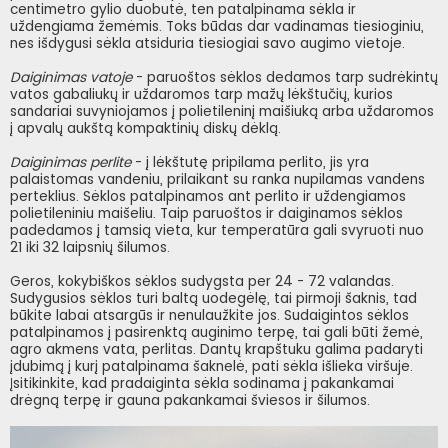
centimetro gylio duobutė, ten patalpinama sėkla ir
uždengiama žemėmis. Toks būdas dar vadinamas tiesioginiu,
nes išdygusi sėkla atsiduria tiesiogiai savo augimo vietoje.
Daiginimas vatoje
- paruoštos sėklos dedamos tarp sudrėkintų
vatos gabaliukų ir uždaromos tarp mažų lėkštučių, kurios
sandariai suvyniojamos į polietileninį maišiuką arba uždaromos
į apvalų aukštą kompaktinių diskų dėklą.
Daiginimas perlite
- į lėkštutę pripilama perlito, jis yra
palaistomas vandeniu, prilaikant su ranka nupilamas vandens
perteklius. Sėklos patalpinamos ant perlito ir uždengiamos
polietileniniu maišeliu. Taip paruoštos ir daiginamos sėklos
padedamos į tamsią vieta, kur temperatūra gali svyruoti nuo
21 iki 32 laipsnių šilumos.
Geros, kokybiškos sėklos sudygsta per 24 - 72 valandas.
Sudygusios sėklos turi baltą uodegėlę, tai pirmoji šaknis, tad
būkite labai atsargūs ir nenulaužkite jos. Sudaigintos sėklos
patalpinamos į pasirenktą auginimo terpę, tai gali būti žemė,
agro akmens vata, perlitas. Dantų krapštuku galima padaryti
įdubimą į kurį patalpinama šaknelė, pati sėkla išlieka viršuje.
Įsitikinkite, kad pradaiginta sėkla sodinama į pakankamai
drėgną terpę ir gauna pakankamai šviesos ir šilumos.