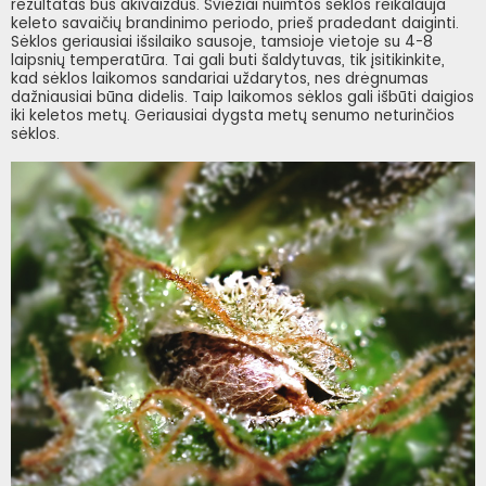
rezultatas bus akivaizdus. Šviežiai nuimtos sėklos reikalauja
keleto savaičių brandinimo periodo, prieš pradedant daiginti.
Sėklos geriausiai išsilaiko sausoje, tamsioje vietoje su 4-8
laipsnių temperatūra. Tai gali buti šaldytuvas, tik įsitikinkite,
kad sėklos laikomos sandariai uždarytos, nes drėgnumas
dažniausiai būna didelis. Taip laikomos sėklos gali išbūti daigios
iki keletos metų. Geriausiai dygsta metų senumo neturinčios
sėklos.