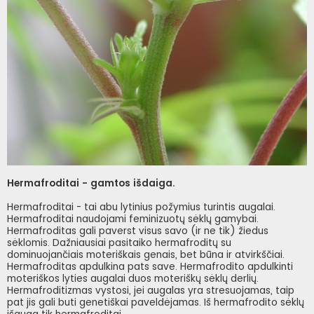
Hermafroditai - gamtos išdaiga.
Hermafroditai - tai abu lytinius požymius turintis augalai.
Hermafroditai naudojami feminizuotų sėklų gamybai.
Hermafroditas gali paverst visus savo (ir ne tik) žiedus
sėklomis. Dažniausiai pasitaiko hermafroditų su
dominuojančiais moteriškais genais, bet būna ir atvirkščiai.
Hermafroditas apdulkina pats save. Hermafrodito apdulkinti
moteriškos lyties augalai duos moteriškų sėklų derlių.
Hermafroditizmas vystosi, jei augalas yra stresuojamas, taip
pat jis gali buti genetiškai paveldėjamas. Iš hermafrodito sėklų