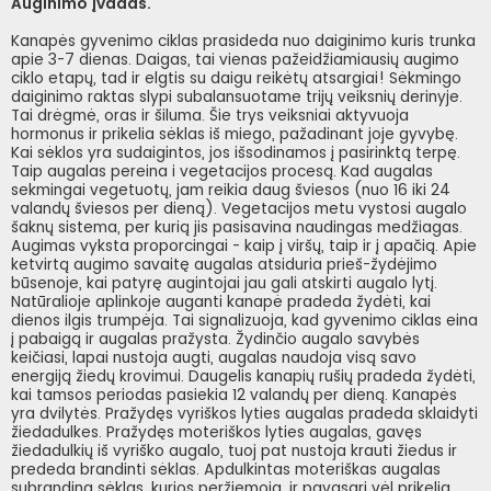
Auginimo įvadas.
Kanapės gyvenimo ciklas prasideda nuo daiginimo kuris trunka
apie 3-7 dienas. Daigas, tai vienas pažeidžiamiausių augimo
ciklo etapų, tad ir elgtis su daigu reikėtų atsargiai! Sėkmingo
daiginimo raktas slypi subalansuotame trijų veiksnių derinyje.
Tai drėgmė, oras ir šiluma. Šie trys veiksniai aktyvuoja
hormonus ir prikelia sėklas iš miego, pažadinant joje gyvybę.
Kai sėklos yra sudaigintos, jos išsodinamos į pasirinktą terpę.
Taip augalas pereina i vegetacijos procesą. Kad augalas
sekmingai vegetuotų, jam reikia daug šviesos (nuo 16 iki 24
valandų šviesos per dieną). Vegetacijos metu vystosi augalo
šaknų sistema, per kurią jis pasisavina naudingas medžiagas.
Augimas vyksta proporcingai - kaip į viršų, taip ir į apačią. Apie
ketvirtą augimo savaitę augalas atsiduria prieš-žydėjimo
būsenoje, kai patyrę augintojai jau gali atskirti augalo lytį.
Natūralioje aplinkoje auganti kanapė pradeda žydėti, kai
dienos ilgis trumpėja. Tai signalizuoja, kad gyvenimo ciklas eina
į pabaigą ir augalas pražysta. Žydinčio augalo savybės
keičiasi, lapai nustoja augti, augalas naudoja visą savo
energiją žiedų krovimui. Daugelis kanapių rušių pradeda žydėti,
kai tamsos periodas pasiekia 12 valandų per dieną. Kanapės
yra dvilytės. Pražydęs vyriškos lyties augalas pradeda sklaidyti
žiedadulkes. Pražydęs moteriškos lyties augalas, gavęs
žiedadulkių iš vyriško augalo, tuoj pat nustoja krauti žiedus ir
prededa brandinti sėklas. Apdulkintas moteriškas augalas
subrandina sėklas, kurios peržiemoja, ir pavasarį vėl prikelia