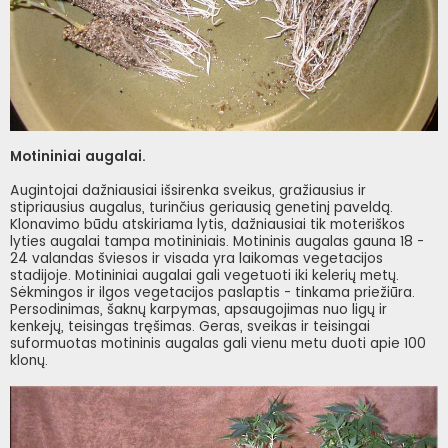
Motininiai augalai.
Augintojai dažniausiai išsirenka sveikus, gražiausius ir
stipriausius augalus, turinčius geriausią genetinį paveldą.
Klonavimo būdu atskiriama lytis, dažniausiai tik moteriškos
lyties augalai tampa motininiais. Motininis augalas gauna 18 -
24 valandas šviesos ir visada yra laikomas vegetacijos
stadijoje. Motininiai augalai gali vegetuoti iki kelerių metų.
Sėkmingos ir ilgos vegetacijos paslaptis - tinkama priežiūra.
Persodinimas, šaknų karpymas, apsaugojimas nuo ligų ir
kenkejų, teisingas tręšimas. Geras, sveikas ir teisingai
suformuotas motininis augalas gali vienu metu duoti apie 100
klonų.