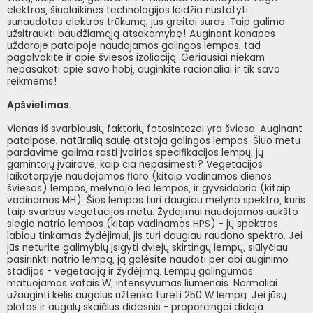
elektros, šiuolaikinės technologijos leidžia nustatyti
sunaudotos elektros trūkumą, jus greitai suras. Taip galima
užsitraukti baudžiamąją atsakomybę! Auginant kanapes
uždaroje patalpoje naudojamos galingos lempos, tad
pagalvokite ir apie šviesos izoliaciją. Geriausiai niekam
nepasakoti apie savo hobį, auginkite racionaliai ir tik savo
reikmėms!
Apšvietimas.
Vienas iš svarbiausių faktorių fotosintezei yra šviesa. Auginant
patalpose, natūralią saulę atstoja galingos lempos. Šiuo metu
pardavime galima rasti įvairios specifikacijos lempų, jų
gamintojų įvairovė, kaip čia nepasimesti? Vegetacijos
laikotarpyje naudojamos floro (kitaip vadinamos dienos
šviesos) lempos, mėlynojo led lempos, ir gyvsidabrio (kitaip
vadinamos MH). Šios lempos turi daugiau mėlyno spektro, kuris
taip svarbus vegetacijos metu. Žydėjimui naudojamos aukšto
slėgio natrio lempos (kitap vadinamos HPS) - jų spektras
labiau tinkamas žydėjimui, jis turi daugiau raudono spektro. Jei
jūs neturite galimybių įsigyti dviejų skirtingų lempų, siūlyčiau
pasirinkti natrio lempą, ją galėsite naudoti per abi auginimo
stadijas - vegetaciją ir žydėjimą. Lempų galingumas
matuojamas vatais W, intensyvumas liumenais. Normaliai
užauginti kelis augalus užtenka turėti 250 W lempą. Jei jūsų
plotas ir augalų skaičius didesnis - proporcingai didėja