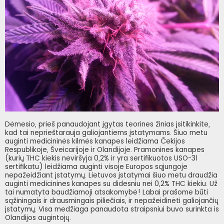
Dėmesio, prieš panaudojant įgytas teorines žinias įsitikinkite,
kad tai neprieštarauja galiojantiems įstatymams. Šiuo metu
auginti medicininės kilmės kanapes leidžiama Čekijos
Respublikoje, Šveicarijoje ir Olandijoje. Pramonines kanapes
(kurių THC kiekis neviršyja 0,2% ir yra sertifikuotos USO-31
sertifikatu) leidžiama auginti visoje Europos sąjungoje
nepažeidžiant įstatymų. Lietuvos įstatymai šiuo metu draudžia
auginti medicinines kanapes su didesniu nei 0,2% THC kiekiu. Už
tai numatyta baudžiamoji atsakomybė! Labai prašome būti
sąžiningais ir drausmingais piliečiais, ir nepažeidinėti galiojančių
įstatymų. Visa medžiaga panaudota straipsniui buvo surinkta is
Olandijos augintojų.