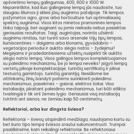
apšvietimo lempų galingumas, 400, 600 ir 1000 W.
Nepamirškite, kad kuo galingesnę lempą jūs naudosite, tuo
daugiau šilumos ji skleis jūsų auginimo patalpoje. Tik lempos
pažymėtos agro, grow arba horticulture turi optimaliausią
spektrą auginimui. Visos kitos minėtos pramoninės lempos
tinka taipogi, bet auginant su jomis niekada nebus pasiektas
geriausias rezultatas. Taigi, augintojas, norintis užsiimti
auginimu rimčiau, turi turėti savo arsenale trijų tipų lempas,
liumiscentines – daigams arba klonams, gyvsidabrio –
vegetacijos periodui ir aukšto slėgio natrio – žydėjimui!
Megėjams ir pradedantiesiems užtektų nusipirkti tik aukšto
slėgio natrio lempą. Visos galingos lempos komplektuojamos
su paleidimo mechanizmu, be jo lempa neveiks! Įsigyti lempą
vertėtų pilnoje komplektacijoje, turinčią sertifikatą ir pilnai
testuotą gamintojo, turinčią garantiją. Nesiūlome be
atitinkamų žinių bandyti patiems surinkinėti paleidimo
mechanizmuo, pasekmės – gaisrai, elektros šokai. Visa
instaliacija, įskaitant paleidimo mechanizmus, turi būti atlikta
tvarkingai ir tik virš žemės lygio. Geriausiai visą instaliaciją
tvirtinti ant sienos, ne žemiau kaip 50 centimetrų.
Reflektoriai, arba kur dingsta šviesa?
Reflektoriai – šviesą atspindinti medžiaga, naudojama kartu su
bet kurio tipo lempa šviesos srautui sukoncentruoti. Trumpai
paaiškinsime, kam reikalingi reflektoriai. Be reflektoriaus