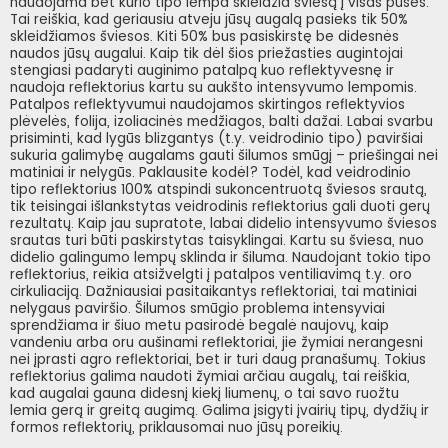
naudojama bet kurio tipo lempa skleidžia šviesą į visas puses.
Tai reiškia, kad geriausiu atveju jūsų augalą pasieks tik 50%
skleidžiamos šviesos. Kiti 50% bus pasiskirstę be didesnės
naudos jūsų augalui. Kaip tik dėl šios priežasties augintojai
stengiasi padaryti auginimo patalpą kuo reflektyvesnę ir
naudoja reflektorius kartu su aukšto intensyvumo lempomis.
Patalpos reflektyvumui naudojamos skirtingos reflektyvios
plėvelės, folija, izoliacinės medžiagos, balti dažai. Labai svarbu
prisiminti, kad lygūs blizgantys (t.y. veidrodinio tipo) paviršiai
sukuria galimybę augalams gauti šilumos smūgį – priešingai nei
matiniai ir nelygūs. Paklausite kodėl? Todėl, kad veidrodinio
tipo reflektorius 100% atspindi sukoncentruotą šviesos srautą,
tik teisingai išlankstytas veidrodinis reflektorius gali duoti gerų
rezultatų. Kaip jau supratote, labai didelio intensyvumo šviesos
srautas turi būti paskirstytas taisyklingai. Kartu su šviesa, nuo
didelio galingumo lempų sklinda ir šiluma. Naudojant tokio tipo
reflektorius, reikia atsižvelgti į patalpos ventiliavimą t.y. oro
cirkuliaciją. Dažniausiai pasitaikantys reflektoriai, tai matiniai
nelygaus paviršio. Šilumos smūgio problema intensyviai
sprendžiama ir šiuo metu pasirodė begalė naujovų, kaip
vandeniu arba oru aušinami reflektoriai, jie žymiai nerangesni
nei įprasti agro reflektoriai, bet ir turi daug pranašumų. Tokius
reflektorius galima naudoti žymiai arčiau augalų, tai reiškia,
kad augalai gauna didesnį kiekį liumenų, o tai savo ruožtu
lemia gerą ir greitą augimą. Galima įsigyti įvairių tipų, dydžių ir
formos reflektorių, priklausomai nuo jūsų poreikių.