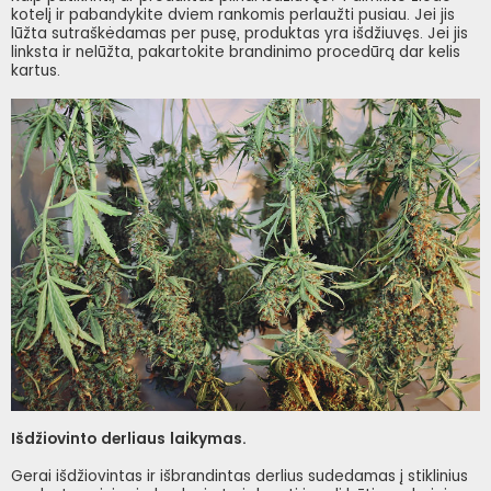
kotelį ir pabandykite dviem rankomis perlaužti pusiau. Jei jis
lūžta sutraškėdamas per pusę, produktas yra išdžiuvęs. Jei jis
linksta ir nelūžta, pakartokite brandinimo procedūrą dar kelis
kartus.
Išdžiovinto derliaus laikymas.
Gerai išdžiovintas ir išbrandintas derlius sudedamas į stiklinius