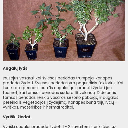
Augalų lytis.
Įpusėjus vasarai, kai šviesos periodas trumpėja, kanapės
pradeda žydėti. Šviesos periodas yra pagrindinis faktorius. Kai
kurie foto periodui jautrūs augalai gali pradėti žydėti jau
tuomet, kai tamsos periodas sudaro 16 valandų. Didėjantis
tamsos periodas reiškia vasaros sezono pabaigą ir augalas
pereina iš vegetacijos į žydejimą. Kanapės būna trijų lyčių -
vyriškos, moteriškos ir hermafroditai.
Vyriški žiedai.
Vyriški augalai pradeda žydėti 1 - 2 savaitėmis anksčiau už