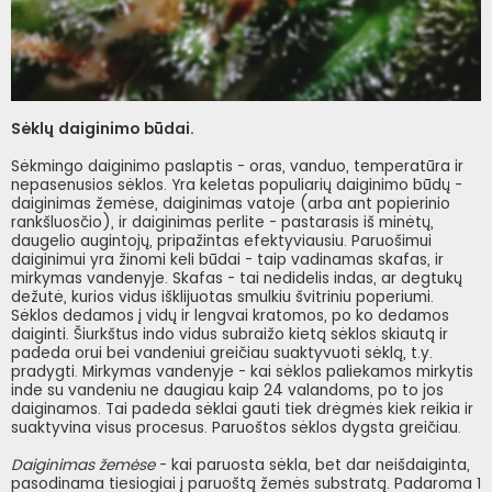
Sėklų daiginimo būdai.
Sėkmingo daiginimo paslaptis - oras, vanduo, temperatūra ir
nepasenusios sėklos. Yra keletas populiarių daiginimo būdų -
daiginimas žemėse, daiginimas vatoje (arba ant popierinio
rankšluosčio), ir daiginimas perlite - pastarasis iš minėtų,
daugelio augintojų, pripažintas efektyviausiu. Paruošimui
daiginimui yra žinomi keli būdai - taip vadinamas skafas, ir
mirkymas vandenyje. Skafas - tai nedidelis indas, ar degtukų
dežutė, kurios vidus išklijuotas smulkiu švitriniu poperiumi.
Sėklos dedamos į vidų ir lengvai kratomos, po ko dedamos
daiginti. Šiurkštus indo vidus subraižo kietą sėklos skiautą ir
padeda orui bei vandeniui greičiau suaktyvuoti sėklą, t.y.
pradygti. Mirkymas vandenyje - kai sėklos paliekamos mirkytis
inde su vandeniu ne daugiau kaip 24 valandoms, po to jos
daiginamos. Tai padeda sėklai gauti tiek drėgmės kiek reikia ir
suaktyvina visus procesus. Paruoštos sėklos dygsta greičiau.
Daiginimas žemėse
- kai paruosta sėkla, bet dar neišdaiginta,
pasodinama tiesiogiai į paruoštą žemės substratą. Padaroma 1