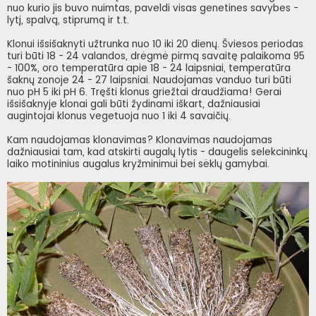
nuo kurio jis buvo nuimtas, paveldi visas genetines savybes -
lytį, spalvą, stiprumą ir t.t.
Klonui išsišaknyti užtrunka nuo 10 iki 20 dienų. Šviesos periodas
turi būti 18 - 24 valandos, drėgmė pirmą savaitę palaikoma 95
- 100%, oro temperatūra apie 18 - 24 laipsniai, temperatūra
šaknų zonoje 24 - 27 laipsniai. Naudojamas vanduo turi būti
nuo pH 5 iki pH 6. Tręšti klonus griežtai draudžiama! Gerai
išsišaknyje klonai gali būti žydinami iškart, dažniausiai
augintojai klonus vegetuoja nuo 1 iki 4 savaičių.
Kam naudojamas klonavimas? Klonavimas naudojamas
dažniausiai tam, kad atskirti augalų lytis - daugelis selekcininkų
laiko motininius augalus kryžminimui bei sėklų gamybai.