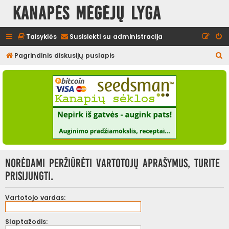
Kanapės mėgėjų lyga
Taisyklės
Susisiekti su administracija
I
Pagrindinis diskusijų puslapis
e
š
k
o
t
i
Norėdami peržiūrėti vartotojų aprašymus, turite
prisijungti.
Vartotojo vardas:
Slaptažodis: