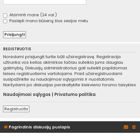
Atsiminti mane (24 val.)
Paslėpti mano būseną šios sesijos metu
REGISTRUOTIS
Norėdami prisijungti turite būti užsiregistravę. Registracija
užtrunka vos kelias akimirkas tačiau suteikia jums daugiau
galimybių. Diskusijų administratorius gali suteikti papildomas
teises registruotiems vartotojams. Prieš užsiregistruodami
susipažinkite su naudojimosi sąlygomis ir nuostatomis.
Naršydami po diskusijas perskaitykite kiekvieno forumo taisykles.
Naudojimosi sąlygos
|
Privatumo politika
Registruotis
Pagrindinis diskusijų puslapis