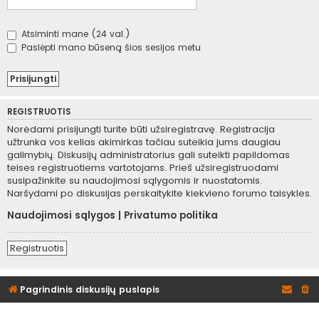
Atsiminti mane (24 val.)
Paslėpti mano būseną šios sesijos metu
REGISTRUOTIS
Norėdami prisijungti turite būti užsiregistravę. Registracija
užtrunka vos kelias akimirkas tačiau suteikia jums daugiau
galimybių. Diskusijų administratorius gali suteikti papildomas
teises registruotiems vartotojams. Prieš užsiregistruodami
susipažinkite su naudojimosi sąlygomis ir nuostatomis.
Naršydami po diskusijas perskaitykite kiekvieno forumo taisykles.
Naudojimosi sąlygos
|
Privatumo politika
Registruotis
Pagrindinis diskusijų puslapis