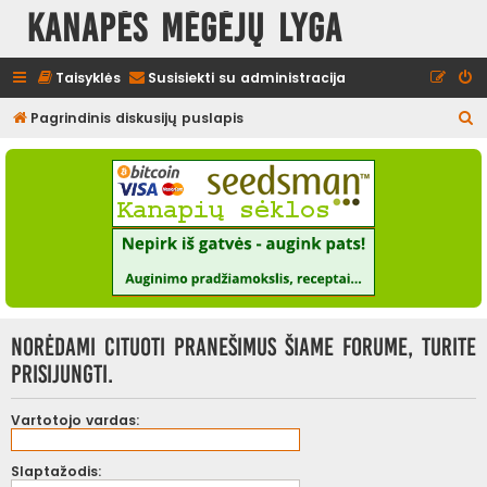
Kanapės mėgėjų lyga
Taisyklės
Susisiekti su administracija
I
Pagrindinis diskusijų puslapis
e
š
k
o
t
i
Norėdami cituoti pranešimus šiame forume, turite
prisijungti.
Vartotojo vardas:
Slaptažodis: