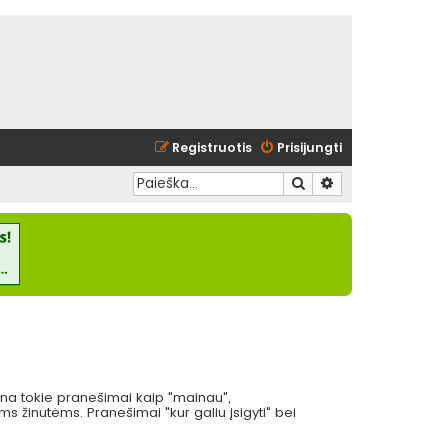
Registruotis
Prisijungti
Ieškoti
Išplėstinė paieška
eina tokie pranešimai kaip "mainau",
 žinutėms. Pranešimai "kur galiu įsigyti" bei