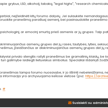
pie grybus, LSD, alkoholį, tabaką, "legal highs", "research chemicals
arbiai, neįžeidinėti kitų forumo dalyvių. Jei sulaukėte nemandagau
 ignoruokite pranešimą parašiusį asmenį, bei pasinaudokite pranešimo
, psichologinį, ar emocinį smurtą prieš asmenis ar jų grupes. Taip p
kriminuojančius asmenų grupes dėl jų rasės, tautybės, lyties, seksual
anešimus, įžeidžiančius ar diskriminuojančius asmenų grupes dėl jų re
lyviai privalo stengtis rašyti pranešimus be gramatinių klaidų, be k
turi galimybe isidiegti lietuviskus simbolius. Specialiai išdarkyti žodži
nešimas tampa forumo nuosavybe, ir jo ištrinti nebeleidžiama, nes
bta informacija yra archyvuojama keliose vietose (pvz.
https://archi
s.
#
Susisiekti su administ