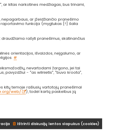
", ar kitas narkotines medžiagas, bus trinami,
s, nepagarbaus, ar įžeidžiančio pranešimo
 raportavimo funkcija (mygtukas [!] šalia
at draudžiama rašyti pranešimus, skatinančius
inės orientacijos, išvaizdos, neįgalumo, ar
ligijos.
#
eiksmažodžių, nevartodami žargono, jei tai
us, pavyzdžiui - "as wilnietis", "buvo kroota",
 kitų temoje rašiusių vartotojų pranešimai
ve.org/web/
), todėl kartą paskelbus ją
racija
Ištrinti diskusijų lentos slapukus (cookies)