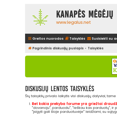
Kanapės mėgėjų 
www.legalus.net
Greitos nuorodos
Taisyklės
Susisiekti su 
Pagrindinis diskusijų puslapis
Taisyklės
Diskusijų lentos taisyklės
Šių taisyklių privalo laikytis visi diskusijų dalyviai, tam
Bet kokia prekyba forume yra griežtai draudž
"dovanoju", parduodu", "ieškau kas parduotų", ir
"įsigyti gali šioje parduotuvėje" leidžiami, su sąly