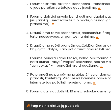
Forumas skirtas išskirtinai kanapėms. Pranešimai a
o juos parašęs vartotojas gaus įspėjimą.
#
Forumo dalyviai privalo bendrauti mandagiai, pag
jūsų atžvilgiu, neatsakykite tuo pačiu, o tiesiog
pranešimo).
#
Draudžiama rašyti pranešimus, skatinančius fizinį
turto, nuosavybės, ar gamtos naikinimą.
#
Draudžiama rašyti pranešimus, įžeidžiančius ar dis
kitų įgimtų dalykų. Taip pat draudžiama rašyti pr
Forume bendraujama lietuvių kalba. Visi forumo da
nėra būtina. Rasyti "sveplai" leidziama, nes ne visi 
"achiookaz" - ir panašiai, yra draudžiama.
#
Po pranešimo parašymo praėjus 24 valandoms, pra
prarastų kontekstą. Visa viešai internete paskel
internete, jos pašalinti nebeįmanoma.
#
Forumu gali naudotis tik 18 metų sulaukę asmeny
Pagrindinis diskusijų puslapis