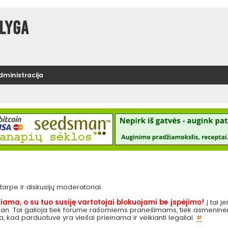
lyga
administracija
e tarpe ir diskusijų moderatoriai.
iama, o su tuo susiję vartotojai blokuojami be įspėjimo!
Į tai į
 pan. Tai galioja tiek forume rašomiems pranešimams, tiek asmeninėms
ga, kad parduotuvė yra viešai prieinama ir veikianti legaliai.
#