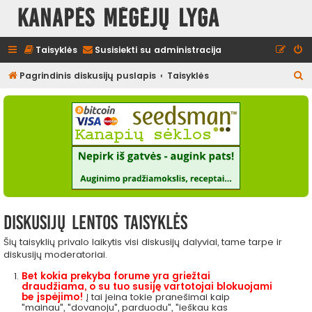
Kanapės mėgėjų lyga
Taisyklės
Susisiekti su administracija
I
Pagrindinis diskusijų puslapis
Taisyklės
e
š
k
o
t
i
Diskusijų lentos taisyklės
Šių taisyklių privalo laikytis visi diskusijų dalyviai, tame tarpe ir
diskusijų moderatoriai.
Bet kokia prekyba forume yra griežtai
draudžiama, o su tuo susiję vartotojai blokuojami
be įspėjimo!
Į tai įeina tokie pranešimai kaip
"mainau", "dovanoju", parduodu", "ieškau kas