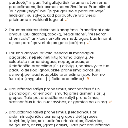
parduotų", ir pan. Tai galioja tiek forume rašomiems
pranešimams, tiek asmeninėms žinutėms. Pranešimai
"kur galiu įsigyti" bei "įsigyti gali šioje parduotuvėje"
leidžiami, su sąlyga, kad parduotuvė yra viešai
prieinama ir veikianti legaliai.
#
Forumas skirtas išskirtinai kanapėms. Pranešimai apie
grybus, LSD, alkoholį, tabaką, "legal highs", "research
chemicals", ar kitas narkotines medžiagas, bus trinami,
o juos parašęs vartotojas gaus įspėjimą.
#
Forumo dalyviai privalo bendrauti mandagiai,
pagarbiai, neįžeidinėti kitų forumo dalyvių. Jei
sulaukėte nemandagaus, nepagarbaus, ar
įžeidžiančio pranešimo jūsų atžvilgiu, neatsakykite tuo
pačiu, o tiesiog ignoruokite pranešimą parašiusį
asmenį, bei pasinaudokite pranešimo raportavimo
funkcija (mygtukas [!] šalia pranešimo).
#
Draudžiama rašyti pranešimus, skatinančius fizinį,
psichologinį, ar emocinį smurtą prieš asmenis ar jų
grupes. Taip pat draudžiama rašyti pranešimus,
skatinančius turto, nuosavybės, ar gamtos naikinimą.
#
Draudžiama rašyti pranešimus, įžeidžiančius ar
diskriminuojančius asmenų grupes dėl jų rasės,
tautybės, lyties, seksualinės orientacijos, išvaizdos,
neįgalumo, ar kitų įgimtų dalykų. Taip pat draudžiama