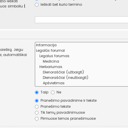
žio ieškoti
Ieškoti bet kurio termino
e juos simboliu
|
.
paiešką. Jeigu
Taip
Ne
Pranešimo pavadinime ir tekste
Pranešimo tekste
Tik temų pavadinimuose
Pirmuose temos pranešimuose