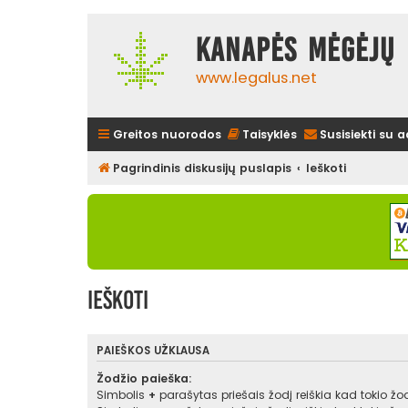
Kanapės mėgėjų 
www.legalus.net
Greitos nuorodos
Taisyklės
Susisiekti su 
Pagrindinis diskusijų puslapis
Ieškoti
Ieškoti
PAIEŠKOS UŽKLAUSA
Žodžio paieška:
Simbolis
+
parašytas priešais žodį reiškia kad tokio žodž