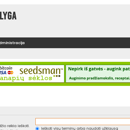
lyga
administracija
io reikia ieškoti.
Ieškoti visų terminų arba naudoti užklausą