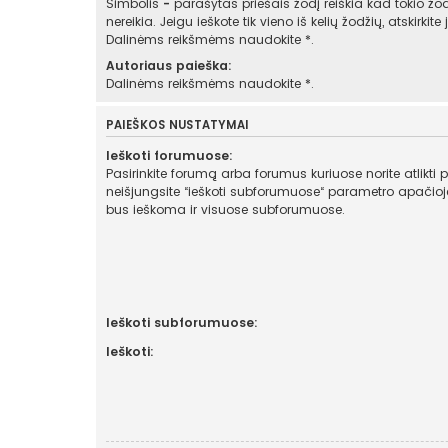
Simbolis
-
parašytas priešais žodį reiškia kad tokio žod
nereikia. Jeigu ieškote tik vieno iš kelių žodžių, atskirkit
Dalinėms reikšmėms naudokite *.
Autoriaus paieška:
Dalinėms reikšmėms naudokite *.
PAIEŠKOS NUSTATYMAI
Ieškoti forumuose:
Pasirinkite forumą arba forumus kuriuose norite atlikti 
neišjungsite “ieškoti subforumuose“ parametro apačioje, automatiškai
bus ieškoma ir visuose subforumuose.
Ieškoti subforumuose:
Ieškoti: