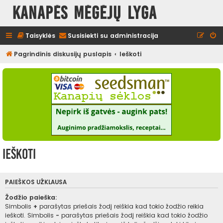
Kanapės mėgėjų lyga
Taisyklės
Susisiekti su administracija
Pagrindinis diskusijų puslapis
Ieškoti
Ieškoti
PAIEŠKOS UŽKLAUSA
Žodžio paieška:
Simbolis
+
parašytas priešais žodį reiškia kad tokio žodžio reikia
ieškoti. Simbolis
-
parašytas priešais žodį reiškia kad tokio žodžio