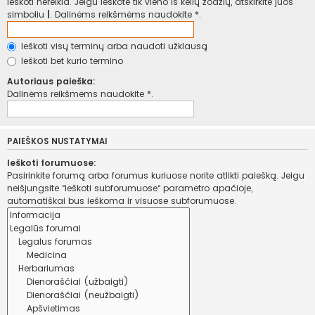
ieškoti nereikia. Jeigu ieškote tik vieno iš kelių žodžių, atskirkite juos
simboliu
|
. Dalinėms reikšmėms naudokite *.
Ieškoti visų terminų arba naudoti užklausą
Ieškoti bet kurio termino
Autoriaus paieška:
Dalinėms reikšmėms naudokite *.
PAIEŠKOS NUSTATYMAI
Ieškoti forumuose:
Pasirinkite forumą arba forumus kuriuose norite atlikti paiešką. Jeigu
neišjungsite “ieškoti subforumuose“ parametro apačioje,
automatiškai bus ieškoma ir visuose subforumuose.