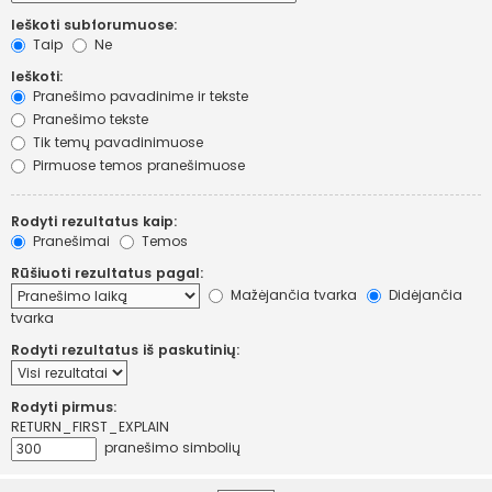
Ieškoti subforumuose:
Taip
Ne
Ieškoti:
Pranešimo pavadinime ir tekste
Pranešimo tekste
Tik temų pavadinimuose
Pirmuose temos pranešimuose
Rodyti rezultatus kaip:
Pranešimai
Temos
Rūšiuoti rezultatus pagal:
Mažėjančia tvarka
Didėjančia
tvarka
Rodyti rezultatus iš paskutinių:
Rodyti pirmus:
RETURN_FIRST_EXPLAIN
pranešimo simbolių