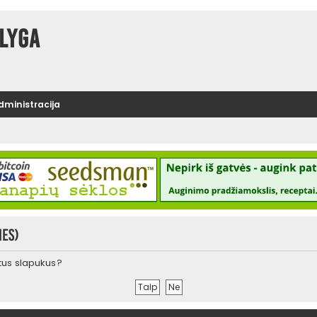
lyga
administracija
ies)
urtus slapukus?