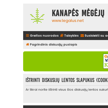
Kanapės mėgėjų 
www.legalus.net
Greitos nuorodos
Taisyklės
Susisiekti su 
Pagrindinis diskusijų puslapis
Ištrinti diskusijų lentos slapukus (cook
Ar tikrai norite ištrinti visus šios diskusijų lentos suk