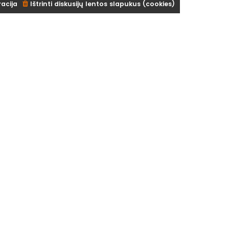
racija
Ištrinti diskusijų lentos slapukus (cookies)