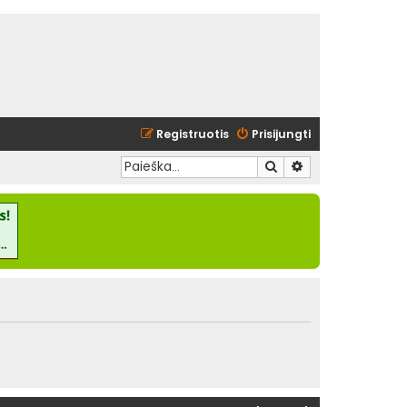
Registruotis
Prisijungti
Ieškoti
Išplėstinė paieška