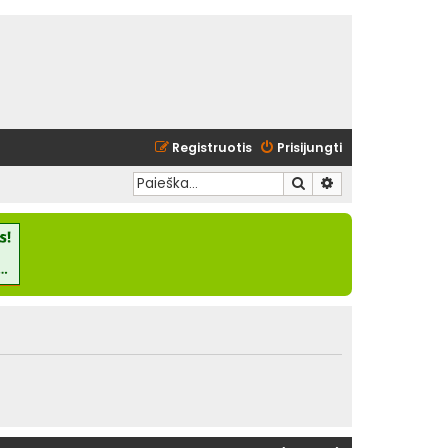
Registruotis
Prisijungti
Ieškoti
Išplėstinė paieška