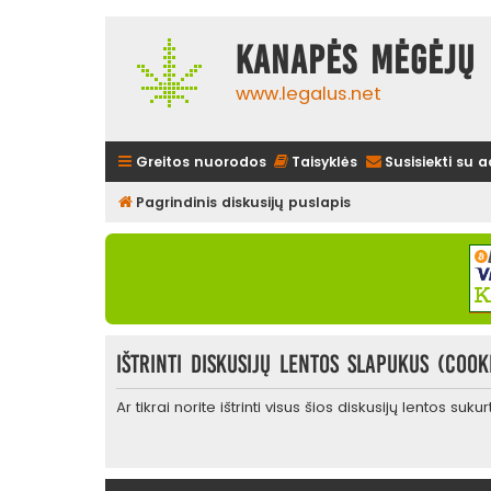
Kanapės mėgėjų 
www.legalus.net
Greitos nuorodos
Taisyklės
Susisiekti su 
Pagrindinis diskusijų puslapis
Ištrinti diskusijų lentos slapukus (cook
Ar tikrai norite ištrinti visus šios diskusijų lentos suk