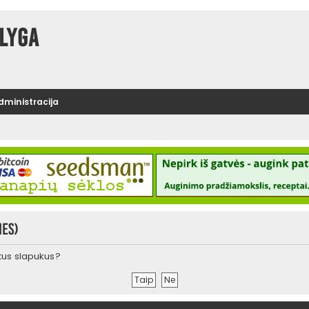
lyga
administracija
ies)
urtus slapukus?