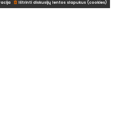
racija
Ištrinti diskusijų lentos slapukus (cookies)