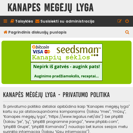
Kanapės mėgėjų lyga
Taisyklės
Susisiekti su administracija
I
Pagrindinis diskusijų puslapis
e
š
k
o
t
i
Kanapės mėgėjų lyga - Privatumo politika
Ši privatumo politika detaliai apibūdina kaip “Kanapės mėgėjų lyga”
kartu su jai atstovaujančioms kompanijoms (toliau “mes”, “mūsų”,
“Kanapės mėgėjų lyga”, “https://www.legalus.net/dis”) bei phpBB
(toliau “jie”, “jų”, “phpBB programinė įranga”, “www.phpbb.com”,
“phpBB Grupė”, “phpBB Komanda”) naudoja bet kurios sesijos metu
surinktą informaciją (toliau “jūsų informacija”).