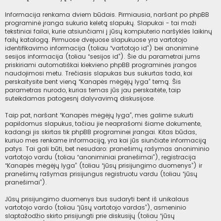
Informacija renkama dviem būdais. Pirmiausia, naršant po phpBB
programinė įranga sukuria keletą slapukų. Slapukai - tai maži
tekstiniai failai, kurie atsiunčiami į jūsų kompiuterio naršyklės laikinų
failų katalogą. Pirmuose dvejuose slapukuose yra vartotojo
identifikavimo informacija (toliau “vartotojo id”) bei anoniminė
sesijos informacija (toliau “sesijos id”). Šie du parametrai jums
priskiriami automatiškai kiekvieno phpBB programinės įrangos
naudojimosi metu. Trečiasis slapukas bus sukurtas tada, kai
perskaitysite bent vieną “Kanapės mėgėjų lyga” temą. Šis
parametras nurodo, kurias temas jūs jau perskaitėte, taip
suteikdamas patogesnį dalyvavimą diskusijose.
Taip pat, naršant “Kanapės mėgėjų lyga”, mes galime sukurti
papildomus slapukus, tačiau jie neaprašomi šiame dokumente,
kadangi jis skirtas tik phpBB programinei įrangai. Kitas būdas,
kuriuo mes renkame informaciją, yra kai jūs siunčiate informaciją
patys. Tai gali būti, bet nesudaro: pranešimų rašymas anoniminio
vartotojo vardu (toliau “anoniminiai pranešimai”), registracija
“Kanapės mėgėjų lyga” (toliau “jūsų prisijungimo duomenys”) ir
pranešimų rašymas prisijungus registruotu vardu (toliau “jūsų
pranešimai”).
Jūsų prisijungimo duomenys bus sudaryti bent iš unikalaus
vartotojo vardo (toliau “jūsų vartotojo vardas”), asmeninio
slaptažodžio skirto prisijungti prie diskusijų (toliau “jūsų