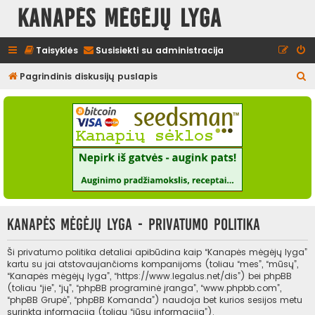
Kanapės mėgėjų lyga
Taisyklės
Susisiekti su administracija
I
Pagrindinis diskusijų puslapis
e
š
k
o
t
i
Kanapės mėgėjų lyga - Privatumo politika
Ši privatumo politika detaliai apibūdina kaip “Kanapės mėgėjų lyga”
kartu su jai atstovaujančioms kompanijoms (toliau “mes”, “mūsų”,
“Kanapės mėgėjų lyga”, “https://www.legalus.net/dis”) bei phpBB
(toliau “jie”, “jų”, “phpBB programinė įranga”, “www.phpbb.com”,
“phpBB Grupė”, “phpBB Komanda”) naudoja bet kurios sesijos metu
surinktą informaciją (toliau “jūsų informacija”).