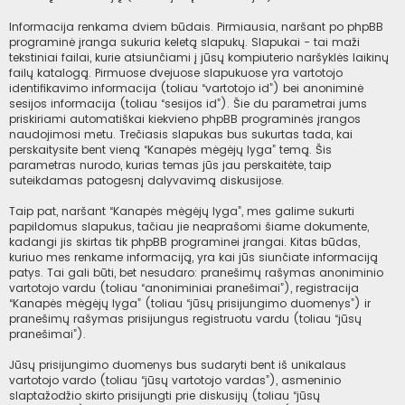
Informacija renkama dviem būdais. Pirmiausia, naršant po phpBB
programinė įranga sukuria keletą slapukų. Slapukai - tai maži
tekstiniai failai, kurie atsiunčiami į jūsų kompiuterio naršyklės laikinų
failų katalogą. Pirmuose dvejuose slapukuose yra vartotojo
identifikavimo informacija (toliau “vartotojo id”) bei anoniminė
sesijos informacija (toliau “sesijos id”). Šie du parametrai jums
priskiriami automatiškai kiekvieno phpBB programinės įrangos
naudojimosi metu. Trečiasis slapukas bus sukurtas tada, kai
perskaitysite bent vieną “Kanapės mėgėjų lyga” temą. Šis
parametras nurodo, kurias temas jūs jau perskaitėte, taip
suteikdamas patogesnį dalyvavimą diskusijose.
Taip pat, naršant “Kanapės mėgėjų lyga”, mes galime sukurti
papildomus slapukus, tačiau jie neaprašomi šiame dokumente,
kadangi jis skirtas tik phpBB programinei įrangai. Kitas būdas,
kuriuo mes renkame informaciją, yra kai jūs siunčiate informaciją
patys. Tai gali būti, bet nesudaro: pranešimų rašymas anoniminio
vartotojo vardu (toliau “anoniminiai pranešimai”), registracija
“Kanapės mėgėjų lyga” (toliau “jūsų prisijungimo duomenys”) ir
pranešimų rašymas prisijungus registruotu vardu (toliau “jūsų
pranešimai”).
Jūsų prisijungimo duomenys bus sudaryti bent iš unikalaus
vartotojo vardo (toliau “jūsų vartotojo vardas”), asmeninio
slaptažodžio skirto prisijungti prie diskusijų (toliau “jūsų