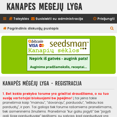
Kanapės mėgėjų lyga
Taisyklės
Susisiekti su administracija
Prisijungti
I
Pagrindinis diskusijų puslapis
e
š
k
o
t
i
Kanapės mėgėjų lyga - Registracija
1. Bet kokia prekyba forume yra griežtai draudžiama, o su tuo
susiję vartotojai blokuojami be įspėjimo!
Į tai įeina tokie
pranešimai kaip "mainau", "dovanoju", parduodu", "ieškau kas
parduotų", ir pan. Tai galioja tiek forume rašomiems pranešimams,
tiek asmeninėms žinutėms. Pranešimai "kur galiu įsigyti" bei "įsigyti
gali šioje parduotuvėje" leidžiami, su sąlyga, kad parduotuvė yra