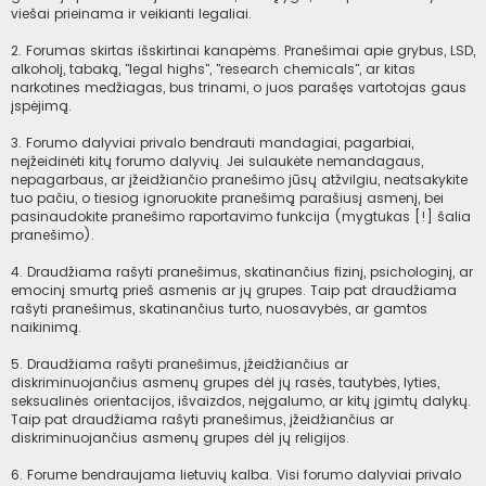
viešai prieinama ir veikianti legaliai.
2. Forumas skirtas išskirtinai kanapėms. Pranešimai apie grybus, LSD,
alkoholį, tabaką, "legal highs", "research chemicals", ar kitas
narkotines medžiagas, bus trinami, o juos parašęs vartotojas gaus
įspėjimą.
3. Forumo dalyviai privalo bendrauti mandagiai, pagarbiai,
neįžeidinėti kitų forumo dalyvių. Jei sulaukėte nemandagaus,
nepagarbaus, ar įžeidžiančio pranešimo jūsų atžvilgiu, neatsakykite
tuo pačiu, o tiesiog ignoruokite pranešimą parašiusį asmenį, bei
pasinaudokite pranešimo raportavimo funkcija (mygtukas [!] šalia
pranešimo).
4. Draudžiama rašyti pranešimus, skatinančius fizinį, psichologinį, ar
emocinį smurtą prieš asmenis ar jų grupes. Taip pat draudžiama
rašyti pranešimus, skatinančius turto, nuosavybės, ar gamtos
naikinimą.
5. Draudžiama rašyti pranešimus, įžeidžiančius ar
diskriminuojančius asmenų grupes dėl jų rasės, tautybės, lyties,
seksualinės orientacijos, išvaizdos, neįgalumo, ar kitų įgimtų dalykų.
Taip pat draudžiama rašyti pranešimus, įžeidžiančius ar
diskriminuojančius asmenų grupes dėl jų religijos.
6. Forume bendraujama lietuvių kalba. Visi forumo dalyviai privalo