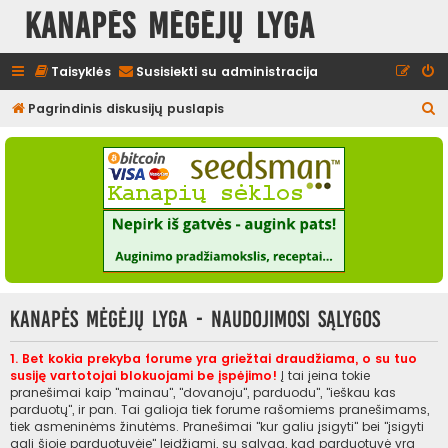
Kanapės mėgėjų lyga
Taisyklės
Susisiekti su administracija
I
Pagrindinis diskusijų puslapis
e
š
k
o
t
i
Kanapės mėgėjų lyga - Naudojimosi sąlygos
1. Bet kokia prekyba forume yra griežtai draudžiama, o su tuo
susiję vartotojai blokuojami be įspėjimo!
Į tai įeina tokie
pranešimai kaip "mainau", "dovanoju", parduodu", "ieškau kas
parduotų", ir pan. Tai galioja tiek forume rašomiems pranešimams,
tiek asmeninėms žinutėms. Pranešimai "kur galiu įsigyti" bei "įsigyti
gali šioje parduotuvėje" leidžiami, su sąlyga, kad parduotuvė yra