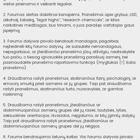
viešai prieinama ir veikianti legaliai.
2. Forumas skirtas išskirtinai kanapėms. Pranešimai apie grybus, LSD,
alkoholį, tabaką, "legal highs", "research chemicals", ar kitas
narkotines medžiagas, bus trinami, o juos parašęs vartotojas gaus
įspėjimą.
3. Forumo dalyviai privalo bendrauti mandagiai, pagarbiai,
neįžeidinėti kitų forumo dalyvių. Jei sulaukėte nemandagaus,
nepagarbaus, ar įžeidžiančio pranešimo jūsų atžvilgiu, neatsakykite
tuo pačiu, o tiesiog ignoruokite pranešimą parašiusį asmenį, bei
pasinaudokite pranešimo raportavimo funkcija (mygtukas [!] šalia
pranešimo).
4. Draudžiama rašyti pranešimus, skatinančius fizinį, psichologinį, ar
emocinį smurtą prieš asmenis ar jų grupes. Taip pat draudžiama
rašyti pranešimus, skatinančius turto, nuosavybės, ar gamtos
naikinimą.
5. Draudžiama rašyti pranešimus, įžeidžiančius ar
diskriminuojančius asmenų grupes dėl jų rasės, tautybės, lyties,
seksualinės orientacijos, išvaizdos, neįgalumo, ar kitų įgimtų dalykų.
Taip pat draudžiama rašyti pranešimus, įžeidžiančius ar
diskriminuojančius asmenų grupes dėl jų religijos.
6. Forume bendraujama lietuvių kalba. Visi forumo dalyviai privalo