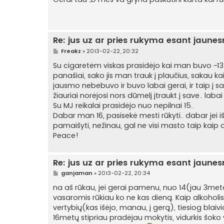
n
d
a
r
t
i
Re: jus uz ar pries rukyma esant jaune
n
ė
S
Freakz
»
2013-02-22, 20:32
t
a
Su cigaretėm viskas prasidėjo kai man buvo ~1
n
panašiai, sako jis man trauk į plaučius, sakau ka
d
a
jausmo nebebuvo ir buvo labai gerai, ir taip į s
r
žiauriai norėjosi nors dūmelį įtraukt į save.. labai
t
i
Su MJ reikalai prasidėjo nuo nepilnai 15..
n
Dabar man 16, pasisekė mesti rūkyti.. dabar jei iš
ė
pamaišyti, nežinau, gal ne visi masto taip kaip a
Peace!
Re: jus uz ar pries rukyma esant jaune
S
ganjaman
»
2013-02-22, 20:34
t
a
na aš rūkau, jei gerai pamenu, nuo 14(jau 3metai
n
vasaromis rūkiau ko ne kas dieną. Kaip alkoholi
d
a
vertybių(kas išėjo, manau, į gerą), tiesiog blaivi
r
16metų stipriau pradėjau mokytis, vidurkis šoko
t