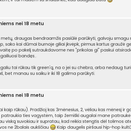
sniems nei 18 metu
3 metų, draugas bendraamžis pasiūlė parūkyti, galvoju smagu 
ip, sako kai dūmai burnoje giliai įkvėpk, pirmus kartus graužė ge
avaitę po pakelį sutraukdavome nes "prikolas gi" paskui atsirado
 gailiuosi bandęs..
galiu tai rūkau tik green'ą, na o jei su chebra, arba nedaug turi
š, bet manau su saiku ir iki 18 galima parūkyti.
sniems nei 18 metu
 kaip rūkau). Pradžioj kas 3mėnesius, 2, vėliau kas mėnesį ir ga
s patraukia ties vagystėm, taip žemiški augalai mane patraukė 
au viską suvokiau ir supratau, kad reikia stengtis dėl tolimos ate
 vos ne 2balais aukščiau
Kaip daugelis piršausi hip-hop kultū