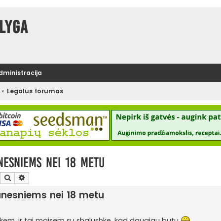
lyga
administracija
Legalus forumas
nesniems nei 18 metu
Ieškoti
Išplėstinė paieška
aunesniems nei 18 metu
rukem, ir tai maisem su shalushke, kad daugiau butu