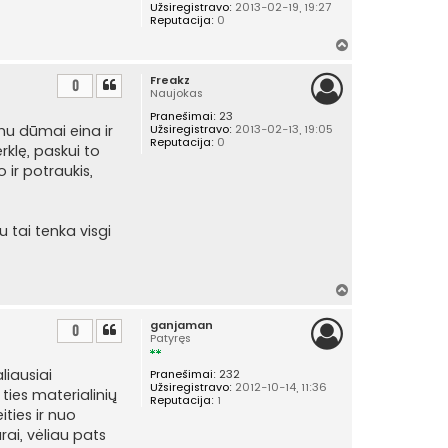
Užsiregistravo:
2013-02-19, 19:27
Reputacija:
0
Į
v
Freakz
i
0
Naujokas
r
Pranešimai:
23
š
nu dūmai eina ir
Užsiregistravo:
2013-02-13, 19:05
ų
Reputacija:
0
rklę, paskui to
 ir potraukis,
u tai tenka visgi
Į
v
ganjaman
i
0
Patyręs
r
š
liausiai
Pranešimai:
232
ų
Užsiregistravo:
2012-10-14, 11:36
ties materialinių
Reputacija:
1
ities ir nuo
rai, vėliau pats