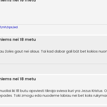
sniems nei 18 metu
l,mh,hps,led.
sniems nei 18 metu
iau žolės gaut nei alaus. Tai kad dabar gali būt bet kokios nuo
sniems nei 18 metu
nuoliai iki 18 butu apsviesti tikraja sviesa kuri yra Jezus Kristus. 
t nepades. Toki zmogu eda nuodeme labiau nei bet koks rukymas