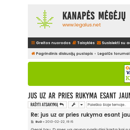
Kanapės mėgėjų 
www.legalus.net
Greitos nuorodos
Taisyklės
Susisiekti su 
Pagrindinis diskusijų puslapis
Legalūs forumai
jus uz ar pries rukyma esant jau
Rašyti atsakymą
Re: jus uz ar pries rukyma esant j
S
BuD
»
2013-02-22, 19:15
t
a
Gerai tau ;D mes va gryna paskutini karta kai 