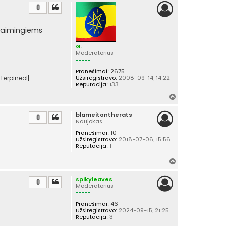
i
0
r
š
r laimingiems
ų
G.
Moderatorius
Pranešimai:
2675
Terpineol|
Užsiregistravo:
2008-09-14, 14:22
Reputacija:
133
Į
v
blameitontherats
i
0
Naujokas
r
Pranešimai:
10
š
Užsiregistravo:
2018-07-06, 15:56
ų
Reputacija:
1
Į
v
spikyleaves
i
0
Moderatorius
r
š
Pranešimai:
46
ų
Užsiregistravo:
2024-09-15, 21:25
Reputacija:
3