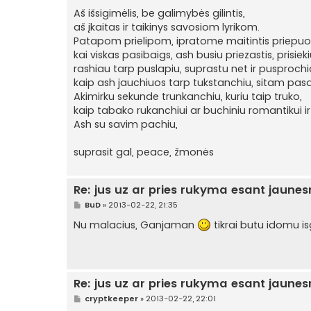
Aš išsigimėlis, be galimybės gilintis,
aš įkaitas ir taikinys savosiom lyrikom.
Patapom prielipom, ipratome maitintis priepuol
kai viskas pasibaigs, ash busiu priezastis, prisieki
rashiau tarp puslapiu, suprastu net ir pusprochi
kaip ash jauchiuos tarp tukstanchiu, sitam pasa
Akimirku sekunde trunkanchiu, kuriu taip truko,
kaip tabako rukanchiui ar buchiniu romantikui i
Ash su savim pachiu,
suprasit gal, peace, žmonės
Re: jus uz ar pries rukyma esant jaune
S
BuD
»
2013-02-22, 21:35
t
a
Nu malacius, Ganjaman
tikrai butu idomu isg
n
d
a
r
t
i
Re: jus uz ar pries rukyma esant jaune
n
ė
S
cryptkeeper
»
2013-02-22, 22:01
t