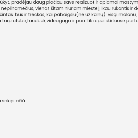
rūkyt, pradėjau daug plačiau save realizuot ir aplamai masty
ius nepilnamečius, vienas šitam niūriam miestelį likau rūkantis ir
iūčintas. bus ir treckas, kai pabaigsiu(ne už kalnų), visgi malonu
u tarp utube,facebuk,videogaga ir pan. tik repui skirtuose portalu
 sakęs ačiū.