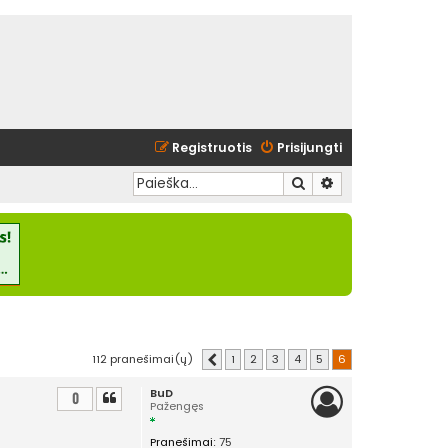
Registruotis
Prisijungti
Ieškoti
Išplėstinė paieška
112 pranešimai(ų)
1
2
3
4
5
6
Ankstesnis
BuD
0
Pažengęs
Pranešimai:
75