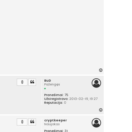
Į
v
BuD
i
0
Pažengęs
r
š
Pranešimai:
75
ų
Užsiregistravo:
2013-02-19, 19:27
Reputacija:
0
Į
v
cryptkeeper
i
0
Naujokas
r
Pranešimai:
31
š