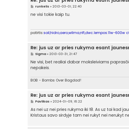
Re: jus uz ar pries rukyma esant jaune
S
runkelis
»
2013-03-01, 22:40
t
a
ne visi tokie kaip tu.
n
d
a
r
t
patirtis:
soil,hidro,aero,wilma,nft,dwc.lempos:11w-600w cf
i
n
ė
Re: jus uz ar pries rukyma esant jaune
S
Sigma
»
2013-03-31, 21:47
t
a
Ne visi, bet realiai dabar moksleiviams paprasč
n
nepakeis.
d
a
r
t
BOB - Bombs Over Bagdad!
i
n
ė
Re: jus uz ar pries rukyma esant jaune
S
Pavlikas
»
2024-01-09, 18:22
t
a
As nei uz nei pries rukyma iki 18. As uz tai kad jau
n
Kristaus savo sirdyje tam nei rukyt nei neruky
d
a
r
t