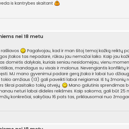
 veda is kantrybes skaitant
sniems nei 18 metu
l rašliavos
Pagalvojau, kad ir man šitoj temoj kažką reiktų p
gos įtakos tas nepadarė, rūkau jau nemažai laiko. Kaip jau ka
ras domėtis dalykais, kuriais seniau nesidomėjau, vienu momen
ntiškas, mandagus su visais ir malonus. Nevengiantis konfliktų 
 spręsti. MJ mano gyvenimui padarė gerą įtaka ir labai tuo džiaugi
kio amžiaus (13) gali paveikti labai neigiamai. Iš tų žmonių ra
s tikrai pasitaiko tokių atvejų.
Mano galutinis sprendimas b
i manau neturi labai didelės reikšmės. Kaip sakoma, gali būt 25
t amžių konkrečiai, sakyčiau 16 pats tas, priklausomai nuo žm