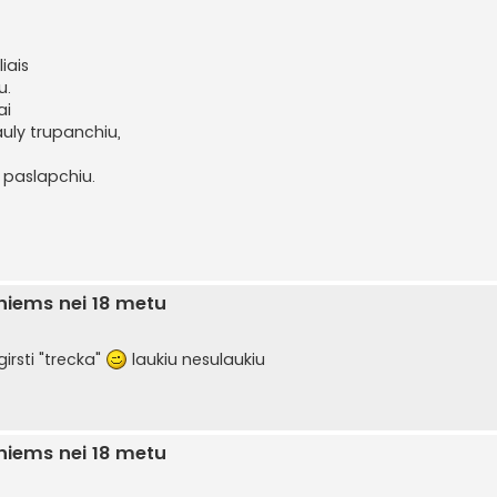
iais
u.
ai
uly trupanchiu,
r paslapchiu.
sniems nei 18 metu
irsti "trecka"
laukiu nesulaukiu
sniems nei 18 metu