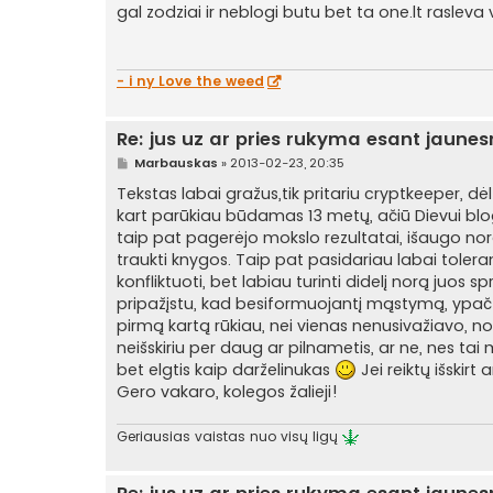
a
gal zodziai ir neblogi butu bet ta one.lt rasleva
n
d
a
r
t
- i ny Love the weed
i
n
ė
Re: jus uz ar pries rukyma esant jaune
S
Marbauskas
»
2013-02-23, 20:35
t
a
Tekstas labai gražus,tik pritariu cryptkeeper, dė
n
kart parūkiau būdamas 13 metų, ačiū Dievui blo
d
a
taip pat pagerėjo mokslo rezultatai, išaugo no
r
traukti knygos. Taip pat pasidariau labai tolera
t
i
konfliktuoti, bet labiau turinti didelį norą juos
n
pripažįstu, kad besiformuojantį mąstymą, ypač to
ė
pirmą kartą rūkiau, nei vienas nenusivažiavo, nor
neišskiriu per daug ar pilnametis, ar ne, nes ta
bet elgtis kaip darželinukas
Jei reiktų išskir
Gero vakaro, kolegos žalieji!
Geriausias vaistas nuo visų ligų