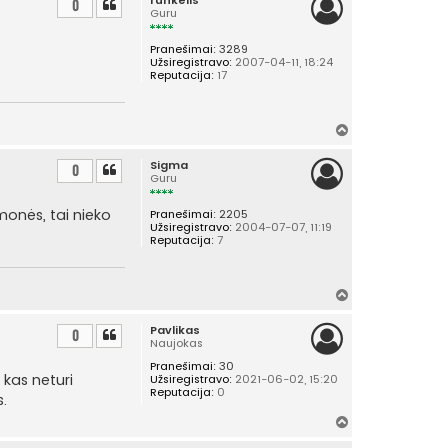
i
0
Guru
r
š
Pranešimai:
3289
ų
Užsiregistravo:
2007-04-11, 18:24
Reputacija:
17
Į
v
Sigma
i
0
Guru
r
š
monės, tai nieko
Pranešimai:
2205
ų
Užsiregistravo:
2004-07-07, 11:19
Reputacija:
7
Į
v
Pavlikas
i
0
Naujokas
r
Pranešimai:
30
š
O kas neturi
Užsiregistravo:
2021-06-02, 15:20
ų
Reputacija:
0
.
Į
v