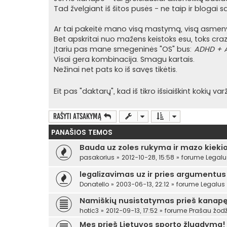
r
Tad žvelgiant iš šitos pusės - ne taip ir blogai s
t
i
n
Ar tai pakeitė mano visą mastymą, visą asmen
ė
Bet apskritai nuo mažens keistoks esu, toks crazy
Įtariu pas mane smegeninės "OS" bus:
ADHD + A
Visai gera kombinacija. Smagu kartais.
Nežinai net pats ko iš savęs tikėtis.
Eit pas "daktarų", kad iš tikro išsiaiškint kokių v
Rašyti atsakymą
PANAŠIOS TEMOS
Bauda uz zoles rukyma ir mazo kieki
pasakorius
»
2012-10-28, 15:58
» forume
Legalu
legalizavimas uz ir pries argumentus
Donatello
»
2003-06-13, 22:12
» forume
Legalus
Namiškių nusistatymas prieš kanap
hotic3
»
2012-09-13, 17:52
» forume
Prašau žodž
Mes prieš Lietuvos sporto žlugdymą!