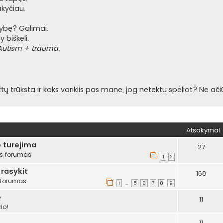
akyčiau.
ybę? Galimai.
 biškeli.
utism + trauma.
aržtų trūksta ir koks variklis pas mane, jog netektu spėliot? Ne ači
Atsakymai
o turejima
27
s forumas
1
2
 rasykit
168
 forumas
1
5
6
7
8
9
…
ę
11
io!
11