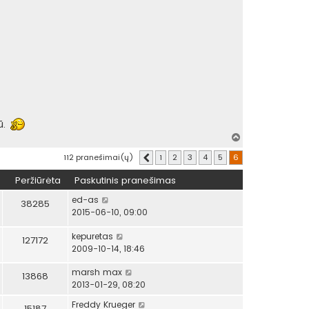
ū.
Į
v
112 pranešimai(ų)
1
2
3
4
5
6
Ankstesnis
i
r
Peržiūrėta
Paskutinis pranešimas
š
ų
ed-as
38285
2015-06-10, 09:00
kepuretas
127172
2009-10-14, 18:46
marsh max
13868
2013-01-29, 08:20
Freddy Krueger
15187