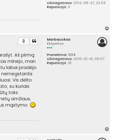
Užsiregistravo:
2012-08-27, 22:53
ų
Reputacija:
0
Į
v
Marbauskas
i
0
Ekspertas
r
š
arašyt. Aš pirmą
Pranešimai:
504
ų
Užsiregistravo:
2010-10-15, 09:07
žkas minėjo, man
Reputacija:
18
tu labai pradėjo
ir nemėgstantis
uosi. Vis dėlto
to, su kuriais
ūtų toks:
 metų amžiaus,
ogaus mąstymo.
Į
v
runkelis