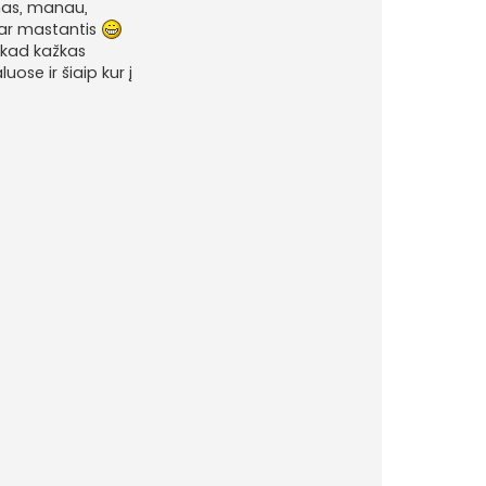
mas, manau,
 dar mastantis
, kad kažkas
ose ir šiaip kur į