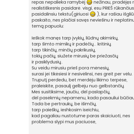
i
repas nepalieka ramybėj
nežinau, pradėjęs 
n
realistiškesnis pasidarė. visgi, esu PRIEŠ rūkanč
ė
pasidalinsiu tekstu(giriuosi
), kur rašiau išgl
paskaito, nes plačiai savęs neviešinu ir neplatin
temą papuolu:
Ieškok manęs tarp įvykių, liūdnų akimirkų,
tarp šimto mimikų ir padėčių... kritinių.
tarp tikinčių, minčių pakrikusių,
tokių pačių, siužete mirusių be priežasčių
ir pasiklydusių..
Su veidu mirusiu prieš pora mėnesių,
surasi jei tikėsiesi ir nesivėlinsi, nes greit per vėlu.
Truputį perdedu, bet merdėju likimo terpėse,
praleiskite, pasaulį gelbėju nuo gelbstančių.
Mes susitiksime, jaučiu, dėl paslapčių,
dėl pasėkmių nepamenu, kada pasauliui būčiau
Tada be pertraukų, be išimčių,
tarp paieškų, ieshkosim iseichiu,
kad pagaliau nustotume paras skaiciuoti, nes
problema slypi mus paciuose,