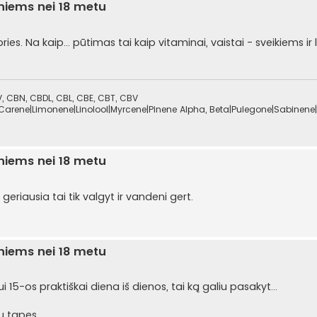
sniems nei 18 metu
ies. Na kaip... pūtimas tai kaip vitaminai, vaistai - sveikiems i
 CBN, CBDL, CBL, CBE, CBT, CBV
Carene|Limonene|Linolool|Myrcene|Pinene Alpha, Beta|Pulegone|Sabinene|
sniems nei 18 metu
eriausia tai tik valgyt ir vandeni gert.
sniems nei 18 metu
15-os praktiškai diena iš dienos, tai ką galiu pasakyt...
u tapęs.