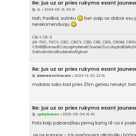
Re: jus uz ar pries rukyma esant jaune
i
n
S
G.
»
2024-09-15, 06:15
ė
t
a
Hah, Pavlikai, sutinku
bet siaip as dabar esu pr
n
nerekomenduoju
d
a
r
t
CB-1 CB-2
i
Δ9-THC, THCV, CBC, CBCV, CBD, CBE, CBG, CBGM, CBGV,
n
C5H8||Borneol|Caryophyllene|Cineole/Eucalyptol|Delta3
ė
SativaIndicaRuderalisAfghan
Re: jus uz ar pries rukyma esant jaune
S
blameitontherats
»
2024-12-20, 22:16
t
a
mokslas sako kad pries 25m geriau nerukyt. bet g
n
d
a
r
t
Re: jus uz ar pries rukyma esant jaune
i
n
S
spikyleaves
»
2025-06-04, 16:43
ė
t
a
Pats kaip pabandžiau pirmą kartą 14-os ir paskui 
n
d
a
Jei ne kanapė - tai greičiausiai alkoholikų būčia