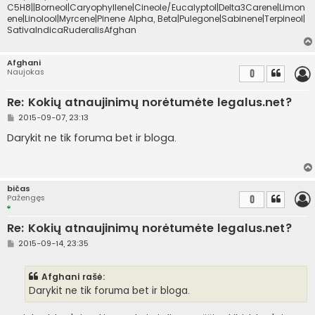
C5H8||Borneol|Caryophyllene|Cineole/Eucalyptol|Delta3Carene|Limon
ene|Linolool|Myrcene|Pinene Alpha, Beta|Pulegone|Sabinene|Terpineol|
SativaIndicaRuderalisAfghan
Afghani
Naujokas
0
Re: Kokių atnaujinimų norėtumėte legalus.net?
S
2015-09-07, 23:13
t
a
Darykit ne tik foruma bet ir bloga.
n
d
a
r
t
bičas
i
Pažengęs
0
n
ė
Re: Kokių atnaujinimų norėtumėte legalus.net?
S
2015-09-14, 23:35
t
a
n
Afghani rašė:
d
a
Darykit ne tik foruma bet ir bloga.
r
t