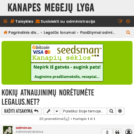
Kanapės mėgėjų lyga
Taisyklės
Susisiekti su administracija
I
Pagrindinis diskusijų puslapis
Legalūs forumai
Pasiūlymai administracijai
e
š
k
o
t
i
Kokių atnaujinimų norėtumėte
legalus.net?
Ieškoti
Išplės
Rašyti atsakymą
20 pranešimai(ų) • Puslapis
1
iš
1
adminas
Administratorius
0