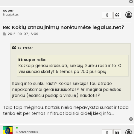
super
Naujokas
0
Re: Kokių atnaujinimų norėtumėte legalus.net?
S
2015-09-07, 18:09
t
a
n
G. rašė:
d
a
r
super rašė:
t
i
Kažkaip geriau išrūšiuotų sekcijų. Sunku rasti info. O
n
visi siunčia skaityt 5 temas po 200 puslapių
ė
Kokią info sunku rasti? Kokios sekcijos tau atrodo
nepakankamai gerai išrūšiuotos? Ar mėginai paieškos
įrankiu (esančiu puslapio viršuje) naudotis?
Taip taip mėginau. Kartais nieko nepavyksta surast ir tada
tenka eit per temas ir filtruot baisiai didelį kiekį info...
G.
Moderatorius
0