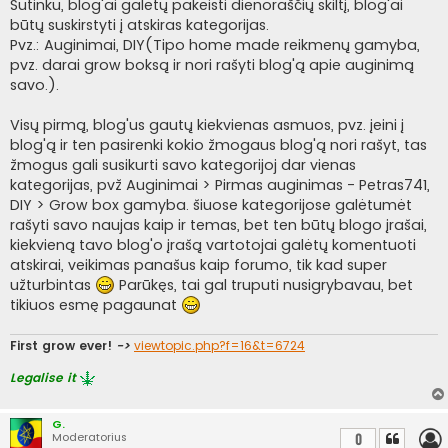
i
Sutinku, blog'ai galėtų pakeisti dienoraščių skiltį, blog'ai
n
būtų suskirstyti į atskiras kategorijas.
ė
Pvz.: Auginimai, DIY(Tipo home made reikmenų gamyba,
pvz. darai grow boksą ir nori rašyti blog'ą apie auginimą
savo.).
Visų pirmą, blog'us gautų kiekvienas asmuos, pvz. įeini į
blog'ą ir ten pasirenki kokio žmogaus blog'ą nori rašyt, tas
žmogus gali susikurti savo kategorijoj dar vienas
kategorijas, pvž Auginimai > Pirmas auginimas - Petras741,
DIY > Grow box gamyba. šiuose kategorijose galėtumėt
rašyti savo naujas kaip ir temas, bet ten būtų blogo įrašai,
kiekvieną tavo blog'o įrašą vartotojai galėtų komentuoti
atskirai, veikimas panašus kaip forumo, tik kad super
užturbintas
Parūkęs, tai gal truputi nusigrybavau, bet
tikiuos esmę pagaunat
First grow ever!
->
viewtopic.php?f=16&t=6724
Legalise it
G.
Moderatorius
0