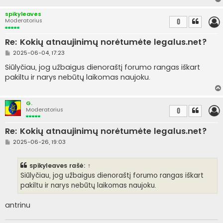
r
t
spikyleaves
i
Moderatorius
0
n
ė
Re: Kokių atnaujinimų norėtumėte legalus.net?
S
2025-06-04, 17:23
t
a
Siūlyčiau, jog užbaigus dienoraštį forumo rangas iškart
n
pakiltu ir narys nebūtų laikomas naujoku.
d
a
r
t
G.
i
Moderatorius
0
n
ė
Re: Kokių atnaujinimų norėtumėte legalus.net?
S
2025-06-26, 19:03
t
a
n
spikyleaves
rašė:
↑
d
a
Siūlyčiau, jog užbaigus dienoraštį forumo rangas iškart
r
pakiltu ir narys nebūtų laikomas naujoku.
t
i
n
antrinu
ė