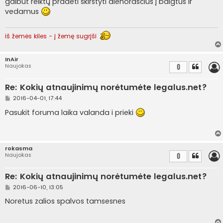
galbūt reiktų pradėti skirstyti dienoraščius į baigtus ir
n
vedamus
d
a
r
t
iš žemės kiles - į žemę sugrįši
i
n
ė
InAir
Naujokas
0
Re: Kokių atnaujinimų norėtumėte legalus.net?
S
2016-04-01, 17:44
t
a
Pasukit foruma laika valanda i prieki
n
d
a
r
t
rokasma
i
Naujokas
0
n
ė
Re: Kokių atnaujinimų norėtumėte legalus.net?
S
2016-06-10, 13:05
t
a
Noretus zalios spalvos tamsesnes
n
d
a