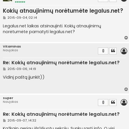
Kokių atnaujinimų norėtumėte legalus.net?
S
2015-09-04, 02:14
t
a
Legalus.net laikas atsinaujinti. Kokių atnaujinimų
n
norėtumėte pamatyti legalus.net?
d
a
r
t
Vitaminas
i
Naujokas
0
n
ė
Re: Kokių atnaujinimų norėtumėte legalus.net?
S
2015-09-06, 14:19
t
a
Vidinį paštą įjunkit))
n
d
a
r
t
super
i
Naujokas
0
n
ė
Re: Kokių atnaujinimų norėtumėte legalus.net?
S
2015-09-07, 14:32
t
a
Kažkaip geriau išrūšiuotų sekcijų. Sunku rasti info. O visi