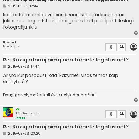
S
2015-09-16, 17:44
t
a
kad butu trinami beverciai dienorasciai. kai kurie neturi
n
jokios naudingos info ir pilnai galetu buti patalpinti tiesiog i
d
a
fotografiju skilti
r
t
i
n
RadzyS
ė
Naujokas
0
Re: Kokių atnaujinimų norėtumėte legalus.net?
S
2015-09-28, 17:47
t
a
Ar yra kur paspaust, kad 'Pažymėti visas temas kaip
n
skaitytas' ?
d
a
r
t
Daug galvok, mažai kalbėk, o rašyk dar mažiau.
i
n
ė
G.
Moderatorius
0
Re: Kokių atnaujinimų norėtumėte legalus.net?
S
2015-09-28, 23:20
t