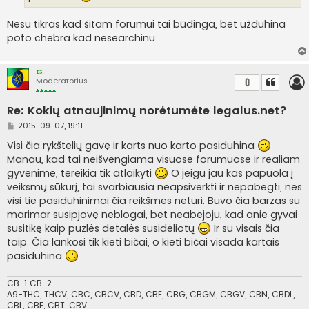
i
n
Nesu tikras kad šitam forumui tai būdinga, bet užduhina
ė
poto chebra kad nesearchinu...
G.
Moderatorius
0
Re: Kokių atnaujinimų norėtumėte legalus.net?
S
2015-09-07, 19:11
t
a
Visi čia rykštelių gavę ir karts nuo karto pasiduhina
n
Manau, kad tai neišvengiama visuose forumuose ir realiam
d
a
gyvenime, tereikia tik atlaikyti
O jeigu jau kas papuola į
r
veiksmų sūkurį, tai svarbiausia neapsiverkti ir nepabėgti, nes
t
i
visi tie pasiduhinimai čia reikšmės neturi. Buvo čia barzas su
n
marimar susipjovę neblogai, bet neabejoju, kad anie gyvai
ė
susitikę kaip puzlės detalės susidėliotų
Ir su visais čia
taip. Čia lankosi tik kieti bičai, o kieti bičai visada kartais
pasiduhina
CB-1 CB-2
Δ9-THC, THCV, CBC, CBCV, CBD, CBE, CBG, CBGM, CBGV, CBN, CBDL,
CBL, CBE, CBT, CBV