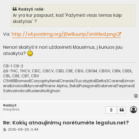
a
n
RadzyS rašė:
d
a
Ar yra kur paspaust, kad 'Pažymėti visas temas kaip
r
skaitytas' ?
t
i
n
Va:
http://s4.postimg.org/j0w8uurtp/Untitled.png
ė
Nenori skaityti ir nori uždavinėti klausimus, į kuriuos jau
atsakyta?
CB-1 CB-2
Δ9-THC, THCV, CBC, CBCV, CBD, CBE, CBG, CBGM, CBGV, CBN, CBDL,
CBL, CBE, CBT, CBV
C5H8||Borneol|Caryophyllene|Cineole/Eucalyptol|Delta3Carene|Limon
ene|Linolool|Myrcene|Pinene Alpha, Beta|Pulegone|Sabinene|Terpineol|
SativaIndicaRuderalisAfghan
RadzyS
Naujokas
0
Re: Kokių atnaujinimų norėtumėte legalus.net?
S
2015-09-29, 11:44
t
a