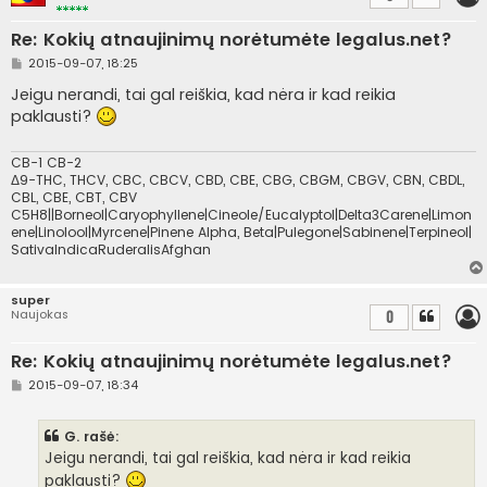
Re: Kokių atnaujinimų norėtumėte legalus.net?
S
2015-09-07, 18:25
t
a
Jeigu nerandi, tai gal reiškia, kad nėra ir kad reikia
n
paklausti?
d
a
r
t
CB-1 CB-2
i
Δ9-THC, THCV, CBC, CBCV, CBD, CBE, CBG, CBGM, CBGV, CBN, CBDL,
n
CBL, CBE, CBT, CBV
ė
C5H8||Borneol|Caryophyllene|Cineole/Eucalyptol|Delta3Carene|Limon
ene|Linolool|Myrcene|Pinene Alpha, Beta|Pulegone|Sabinene|Terpineol|
SativaIndicaRuderalisAfghan
super
Naujokas
0
Re: Kokių atnaujinimų norėtumėte legalus.net?
S
2015-09-07, 18:34
t
a
n
G. rašė:
d
a
Jeigu nerandi, tai gal reiškia, kad nėra ir kad reikia
r
paklausti?
t