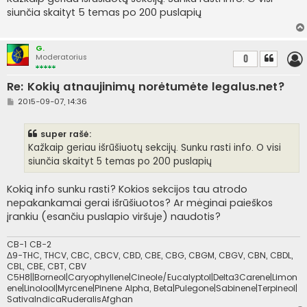
n
siunčia skaityt 5 temas po 200 puslapių
d
a
r
t
G.
i
Moderatorius
0
n
ė
Re: Kokių atnaujinimų norėtumėte legalus.net?
S
2015-09-07, 14:36
t
a
n
super rašė:
d
a
Kažkaip geriau išrūšiuotų sekcijų. Sunku rasti info. O visi
r
siunčia skaityt 5 temas po 200 puslapių
t
i
n
Kokią info sunku rasti? Kokios sekcijos tau atrodo
ė
nepakankamai gerai išrūšiuotos? Ar mėginai paieškos
įrankiu (esančiu puslapio viršuje) naudotis?
CB-1 CB-2
Δ9-THC, THCV, CBC, CBCV, CBD, CBE, CBG, CBGM, CBGV, CBN, CBDL,
CBL, CBE, CBT, CBV
C5H8||Borneol|Caryophyllene|Cineole/Eucalyptol|Delta3Carene|Limon
ene|Linolool|Myrcene|Pinene Alpha, Beta|Pulegone|Sabinene|Terpineol|
SativaIndicaRuderalisAfghan