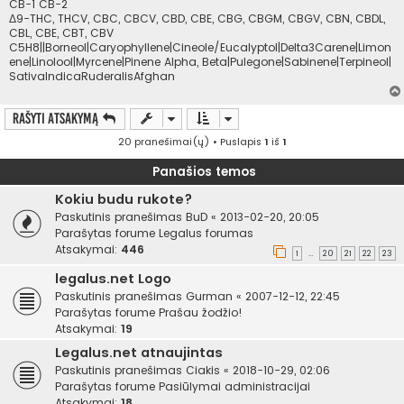
CB-1 CB-2
Δ9-THC, THCV, CBC, CBCV, CBD, CBE, CBG, CBGM, CBGV, CBN, CBDL,
CBL, CBE, CBT, CBV
C5H8||Borneol|Caryophyllene|Cineole/Eucalyptol|Delta3Carene|Limon
ene|Linolool|Myrcene|Pinene Alpha, Beta|Pulegone|Sabinene|Terpineol|
SativaIndicaRuderalisAfghan
Rašyti atsakymą
20 pranešimai(ų) • Puslapis
1
iš
1
Panašios temos
Kokiu budu rukote?
Paskutinis pranešimas
BuD
«
2013-02-20, 20:05
Parašytas forume
Legalus forumas
Atsakymai:
446
1
20
21
22
23
…
legalus.net Logo
Paskutinis pranešimas
Gurman
«
2007-12-12, 22:45
Parašytas forume
Prašau žodžio!
Atsakymai:
19
Legalus.net atnaujintas
Paskutinis pranešimas
Ciakis
«
2018-10-29, 02:06
Parašytas forume
Pasiūlymai administracijai
Atsakymai:
18