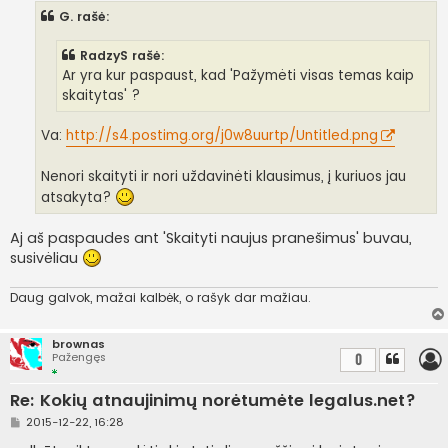
n
G. rašė:
d
a
r
RadzyS rašė:
t
i
Ar yra kur paspaust, kad 'Pažymėti visas temas kaip
n
skaitytas' ?
ė
Va:
http://s4.postimg.org/j0w8uurtp/Untitled.png
Nenori skaityti ir nori uždavinėti klausimus, į kuriuos jau
atsakyta?
Aj aš paspaudes ant 'Skaityti naujus pranešimus' buvau,
susivėliau
Daug galvok, mažai kalbėk, o rašyk dar mažiau.
brownas
Pažengęs
0
Re: Kokių atnaujinimų norėtumėte legalus.net?
S
2015-12-22, 16:28
t
a