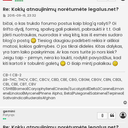
Re: Kokių atnaujinimų norėtumėte legalus.net?
S
2015-09-15, 23:32
t
a
bičai, o kas trukdo forumo postus kaip blog'ą rašyti? Gi
n
šrifto dydį, formą, spalvą gali pakeisti, pabraukti ir t.t. Gali
d
a
įdėti nuotraukas, nuorodas ir visą kitą, kas iš esmės sudaro
r
blog'o postą
Tiesiog daugiau padirbėti reikia ir aiškiai
t
i
matosi, kokios galimybės. O jos tikrai didelės. Kitas dalykas,
n
yra tam laiko paskyrimas. Ar kas nors turite jo nors kiek?
ė
Jeigu taip - pirmyn, nėra ko laukti, rodykit pavyzdžius, kad
kiti kartoti ir tobulinti galėtų
O šiaip mintį palaikau
CB-1 CB-2
Δ9-THC, THCV, CBC, CBCV, CBD, CBE, CBG, CBGM, CBGV, CBN, CBDL,
CBL, CBE, CBT, CBV
C5H8||Borneol|Caryophyllene|Cineole/Eucalyptol|Delta3Carene|Limon
ene|Linolool|Myrcene|Pinene Alpha, Beta|Pulegone|Sabinene|Terpineol|
SativaIndicaRuderalisAfghan
gemini
Patyręs
0
Re: Kokių atnaujinimų norėtumėte legalus.net?