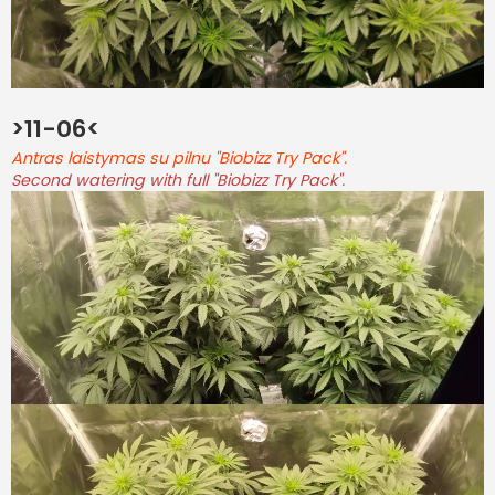
>11-06<
Antras laistymas su pilnu "Biobizz Try Pack".
Second watering with full "Biobizz Try Pack".