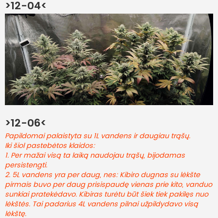
>12-04<
>12-06<
Papildomai palaistyta su 1L vandens ir daugiau trąšų.
Iki šiol pastebėtos klaidos:
1. Per mažai visą ta laiką naudojau trąšų, bijodamas
persistengti.
2. 5L vandens yra per daug, nes: Kibiro dugnas su lėkšte
pirmais buvo per daug prisispaudę vienas prie kito, vanduo
sunkiai pratekėdavo. Kibiras turėtu būt šiek tiek pakilęs nuo
lėkštės. Tai padarius 4L vandens pilnai užpildydavo visą
lėkštę.