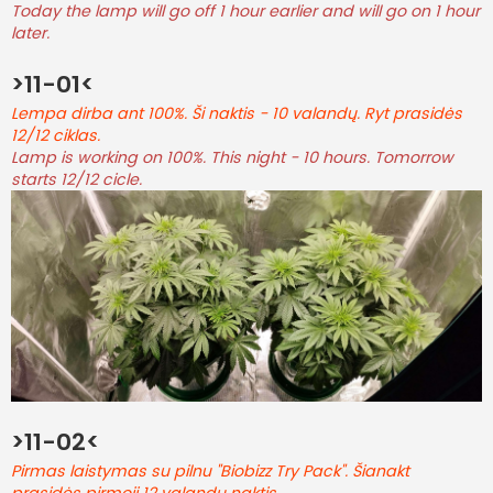
Today the lamp will go off 1 hour earlier and will go on 1 hour
later.
>11-01<
Lempa dirba ant 100%. Ši naktis - 10 valandų. Ryt prasidės
12/12 ciklas.
Lamp is working on 100%. This night - 10 hours. Tomorrow
starts 12/12 cicle.
>11-02<
Pirmas laistymas su pilnu "Biobizz Try Pack". Šianakt