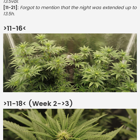
13.5val.
[11-21]:
Forgot to mention that the night was extended up to
13.5h.
>11-16<
>11-18< (Week 2->3)