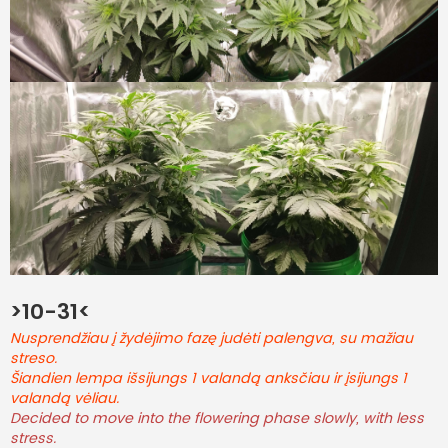
>10-31<
Nusprendžiau į žydėjimo fazę judėti palengva, su mažiau
streso.
Šiandien lempa išsijungs 1 valandą anksčiau ir įsijungs 1
valandą vėliau.
Decided to move into the flowering phase slowly, with less
stress.