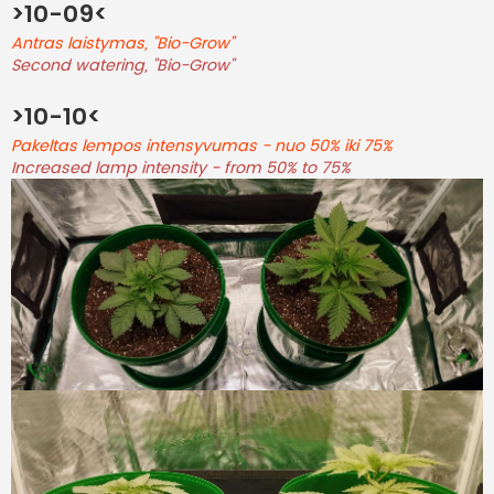
>10-09<
Antras laistymas, "Bio-Grow"
Second watering, "Bio-Grow"
>10-10<
Pakeltas lempos intensyvumas - nuo 50% iki 75%
Increased lamp intensity - from 50% to 75%