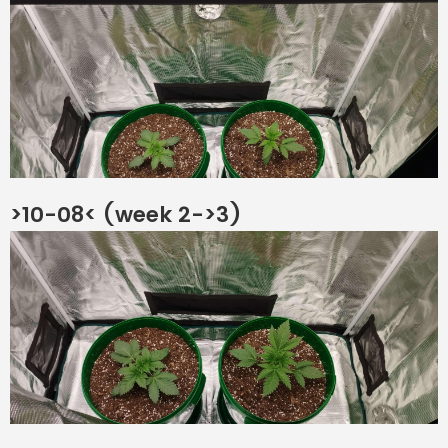
>10-08< (week 2->3)