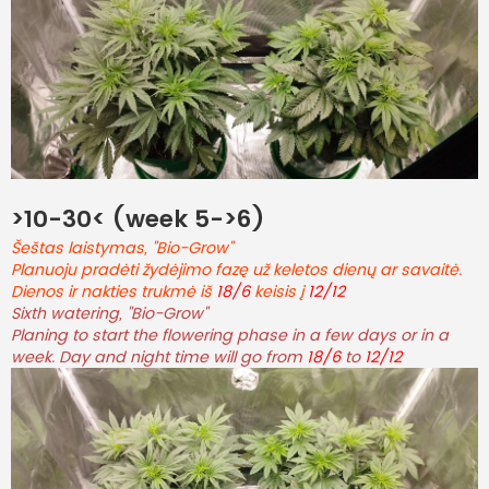
>10-30< (week 5->6)
Šeštas laistymas, "Bio-Grow"
Planuoju pradėti žydėjimo fazę už keletos dienų ar savaitė.
Dienos ir nakties trukmė iš
18/6
keisis į
12/12
Sixth watering, "Bio-Grow"
Planing to start the flowering phase in a few days or in a
week. Day and night time will go from
18/6
to
12/12