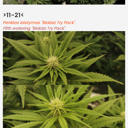
>11-21<
Penktas laistymas "Biobizz Try Pack".
Fifth watering "Biobizz Try Pack".