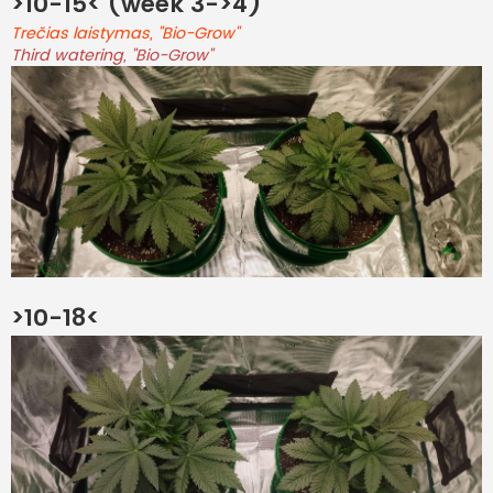
>10-15< (week 3->4)
Trečias laistymas, "Bio-Grow"
Third watering, "Bio-Grow"
>10-18<