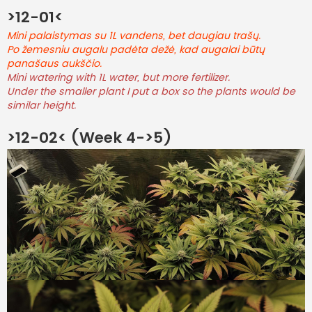
>12-01<
Mini palaistymas su 1L vandens, bet daugiau trašų.
Po žemesniu augalu padėta dežė, kad augalai būtų
panašaus aukščio.
Mini watering with 1L water, but more fertilizer.
Under the smaller plant I put a box so the plants would be
similar height.
>12-02< (Week 4->5)