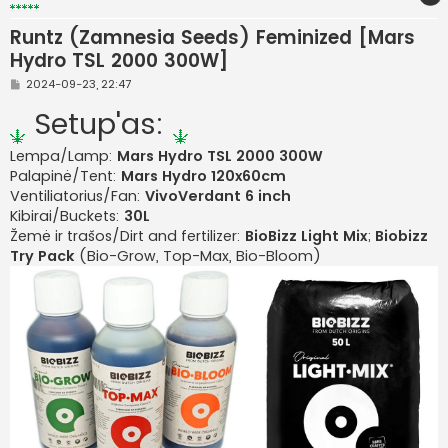
Runtz (Zamnesia Seeds) Feminized [Mars
Hydro TSL 2000 300W]
S
2024-09-23, 22:47
t
a
Setup'as:
n
d
a
Lempa/Lamp:
Mars Hydro TSL 2000 300W
r
Palapinė/Tent:
Mars Hydro 120x60cm
t
i
Ventiliatorius/Fan:
VivoVerdant 6 inch
n
ė
Kibirai/Buckets:
30L
Žemė ir trašos/Dirt and fertilizer:
BioBizz Light Mix
;
Biobizz
Try Pack
(Bio-Grow, Top-Max, Bio-Bloom)