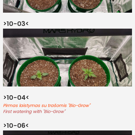
>10-03<
>10-04<
Pirmas laistymas su trašomis "Bio-Grow"
First watering with "Bio-Grow"
>10-06<