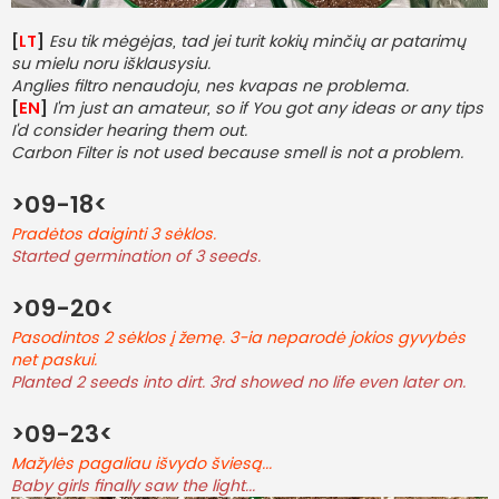
[
LT
]
Esu tik mėgėjas, tad jei turit kokių minčių ar patarimų
su mielu noru išklausysiu.
Anglies filtro nenaudoju, nes kvapas ne problema.
[
EN
]
I'm just an amateur, so if You got any ideas or any tips
I'd consider hearing them out.
Carbon Filter is not used because smell is not a problem.
>09-18<
Pradėtos daiginti 3 sėklos.
Started germination of 3 seeds.
>09-20<
Pasodintos 2 sėklos į žemę. 3-ia neparodė jokios gyvybės
net paskui.
Planted 2 seeds into dirt. 3rd showed no life even later on.
>09-23<
Mažylės pagaliau išvydo šviesą...
Baby girls finally saw the light...