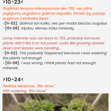
>10-23<
Grąžintas lempos intensyvumas ties 75%, nes pilnu
pajėgumu augalams galimai nepatiko. Atrodo lyg pristojo
augimas ir lankstėsi lapai...
-
[11-02]:
Galimai tai nutiko, nes per mažai laisčiau augalus.
+
[01-08]:
Klydau. Manau trūko mineralų.
Lamp intensity was set back to 75%, probably because
plants didn't like it on full power. Looks like growing slowed
down and leaves were bending...
-
[11-02]:
This probably happened because I was watering
the plants not enough.
+
[01-08]:
I was wrong. I think plants had not enough
minerals.
>10-24<
Penktas laistymas, "Bio-Grow"
Fifth watering, "Bio-Grow"