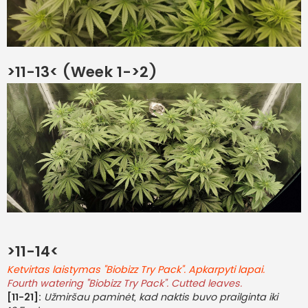
>11-13< (Week 1->2)
>11-14<
Ketvirtas laistymas "Biobizz Try Pack". Apkarpyti lapai.
Fourth watering "Biobizz Try Pack". Cutted leaves.
[11-21]:
Užmiršau paminėt, kad naktis buvo prailginta iki