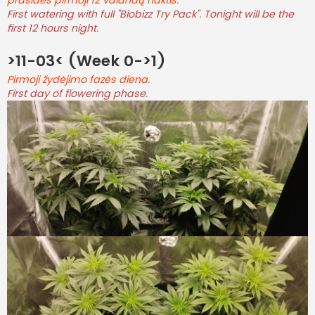
prasidės pirmoji 12 valandų naktis.
First watering with full "Biobizz Try Pack". Tonight will be the
first 12 hours night.
>11-03< (Week 0->1)
Pirmoji žydėjimo fazės diena.
First day of flowering phase.