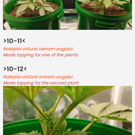
>10-11<
Nukirpta viršunė vienam augalui
Made topping for one of the plants
>10-12<
Nukirpta viršūnė antram augalui
Made topping for the second plant