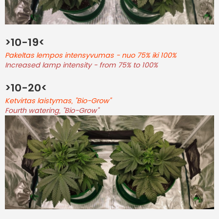
>10-19<
Pakeltas lempos intensyvumas - nuo 75% iki 100%
Increased lamp intensity - from 75% to 100%
>10-20<
Ketvirtas laistymas, "Bio-Grow"
Fourth watering, "Bio-Grow"