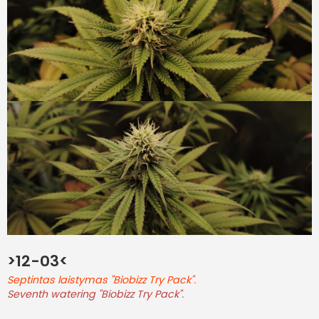
>12-03<
Septintas laistymas "Biobizz Try Pack".
Seventh watering "Biobizz Try Pack".