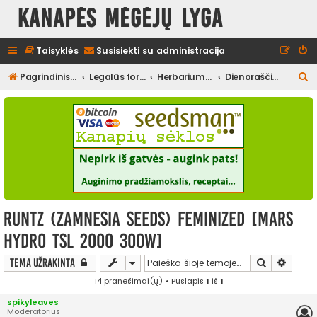
Kanapės mėgėjų lyga
Taisyklės
Susisiekti su administracija
I
Pagrindinis diskusijų puslapis
Legalūs forumai
Herbariumas
Dienoraščiai (užbaigti)
e
š
k
o
t
i
Runtz (Zamnesia Seeds) Feminized [Mars
Hydro TSL 2000 300W]
Ieškoti
Išplės
Tema užrakinta
14 pranešimai(ų) • Puslapis
1
iš
1
spikyleaves
Moderatorius