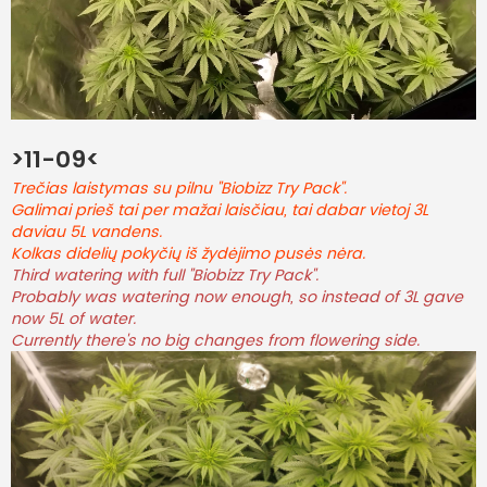
>11-09<
Trečias laistymas su pilnu "Biobizz Try Pack".
Galimai prieš tai per mažai laisčiau, tai dabar vietoj 3L
daviau 5L vandens.
Kolkas didelių pokyčių iš žydėjimo pusės nėra.
Third watering with full "Biobizz Try Pack".
Probably was watering now enough, so instead of 3L gave
now 5L of water.
Currently there's no big changes from flowering side.