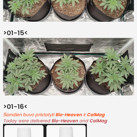
>01-15<
>01-16<
Šiandien buvo pristatyti
Bio-Heaven
ir
CalMag
Today were delivered
Bio-Heaven
and
CalMag