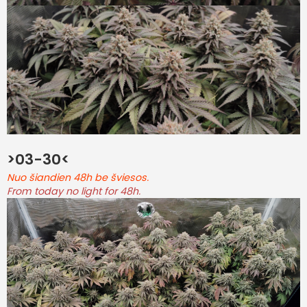
>03-30<
Nuo šiandien 48h be šviesos.
From today no light for 48h.