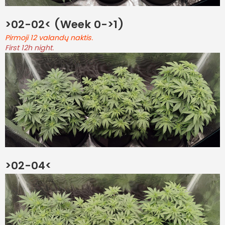
>02-02< (Week 0->1)
Pirmoji 12 valandų naktis.
First 12h night.
>02-04<