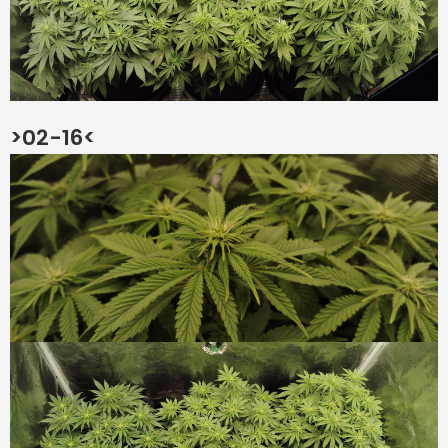
>02-16<