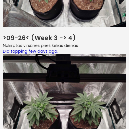
>09-26< (Week 3 -> 4)
Nukirptos viršūnės prieš kelias dienas.
Did topping few days ago.