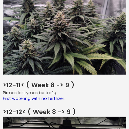
>12-11< ( Week 8 -> 9 )
Pirmas laistymas be trašų.
First watering with no fertilizer.
>12-12< ( Week 8 -> 9 )