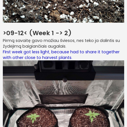
>09-12< (Week 1 -> 2)
Pirmą savaitę gavo mažiau šviesos, nes teko ja dalintis su
žydėjimą baigiančiais augalais.
FIrst week got less light, because had to share it together
with other close to harvest plants.