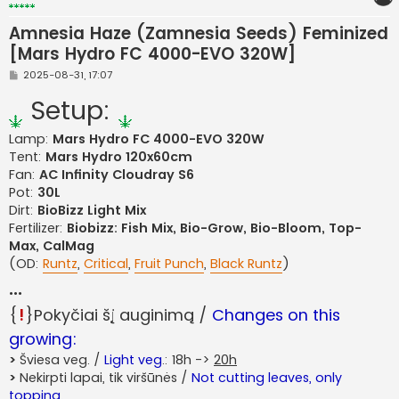
Amnesia Haze (Zamnesia Seeds) Feminized
[Mars Hydro FC 4000-EVO 320W]
S
2025-08-31, 17:07
t
a
Setup:
n
d
a
Lamp:
Mars Hydro FC 4000-EVO 320W
r
Tent:
Mars Hydro 120x60cm
t
i
Fan:
AC Infinity Cloudray S6
n
ė
Pot:
30L
Dirt:
BioBizz Light Mix
Fertilizer:
Biobizz: Fish Mix, Bio-Grow, Bio-Bloom, Top-
Max, CalMag
(OD:
Runtz
,
Critical
,
Fruit Punch
,
Black Runtz
)
...
{
!
}Pokyčiai šį auginimą /
Changes on this
growing:
>
Šviesa veg. /
Light veg
.: 18h ->
20h
>
Nekirpti lapai, tik viršūnės /
Not cutting leaves, only
topping.