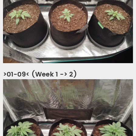
>01-09< (Week 1 -> 2)