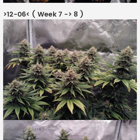
>12-06< ( Week 7 -> 8 )