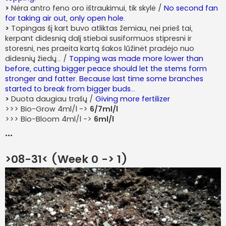
>
Nėra antro feno oro ištraukimui, tik skylė /
No second fan
for taking air out, only open hole.
>
Topingas šį kart buvo atliktas žemiau, nei prieš tai,
kerpant didesnią dalį stiebai susiformuos stipresni ir
storesni, nes praeita kartą šakos lūžinėt pradėjo nuo
didesnių žiedų... /
Topping was made more lower than
before, cutting bigger peace should let the stems form
stronger and fatter. Because last time some branches
started to break from bigger buds...
>
Duota daugiau trašų /
Giving more fertilizer
>>> Bio-Grow 4ml/l ->
6/7ml/l
>>> Bio-Bloom 4ml/l ->
6ml/l
...
>08-31< (Week 0 -> 1)