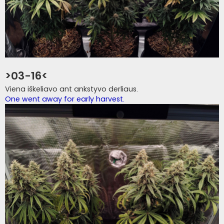
>03-16<
Viena iškeliavo ant ankstyvo derliaus.
One went away for early harvest.