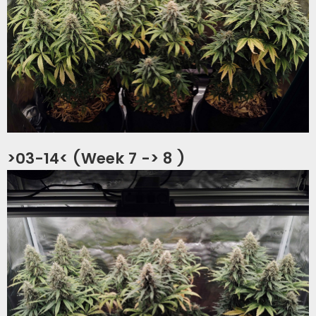
>03-14< (Week 7 -> 8 )