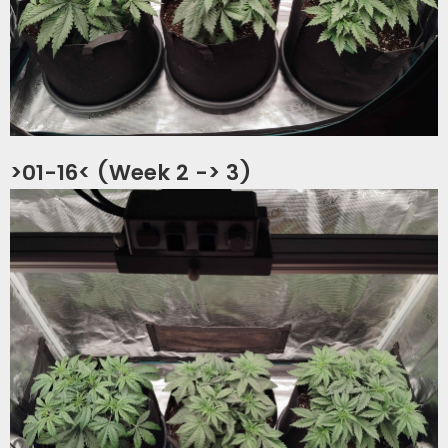
>01-16< (Week 2 -> 3)