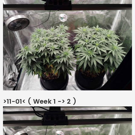
>11-01< ( Week 1 -> 2 )