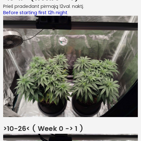
Prieš pradedant pirmają 12val. naktį.
Before starting first 12h night.
>10-26< ( Week 0 -> 1 )