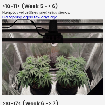
>10-11< (Week 5 -> 6)
Nukirptos vėl viršūnės prieš kelias dienas.
Did topping again few days ago.
>10-17< (Week 6 -> 7)