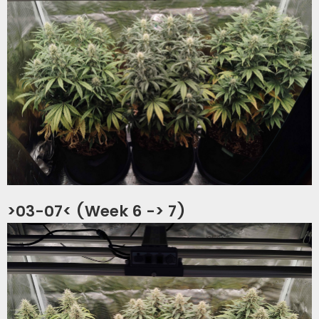
>03-07< (Week 6 -> 7)