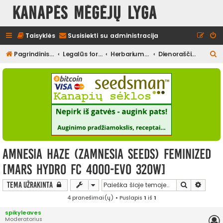
Kanapės mėgėjų lyga
Taisyklės
Susisiekti su administracija
I
Pagrindinis diskusijų puslapis
Legalūs forumai
Herbariumas
Dienoraščiai (užbaigti)
e
š
k
o
t
i
Amnesia Haze (Zamnesia Seeds) Feminized
[Mars Hydro FC 4000-EVO 320W]
Ieškoti
Išplės
Tema užrakinta
4 pranešimai(ų) • Puslapis
1
iš
1
spikyleaves
Moderatorius