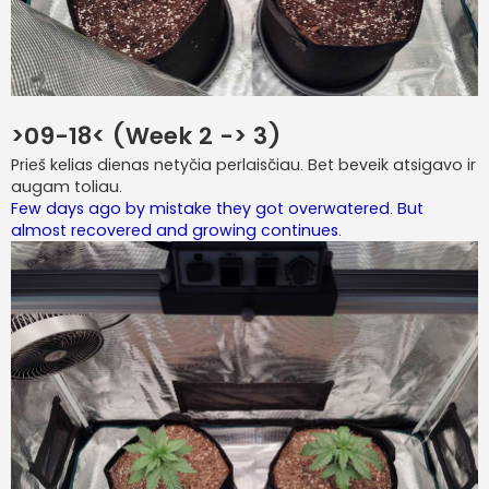
>09-18< (Week 2 -> 3)
Prieš kelias dienas netyčia perlaisčiau. Bet beveik atsigavo ir
augam toliau.
Few days ago by mistake they got overwatered. But
almost recovered and growing continues.