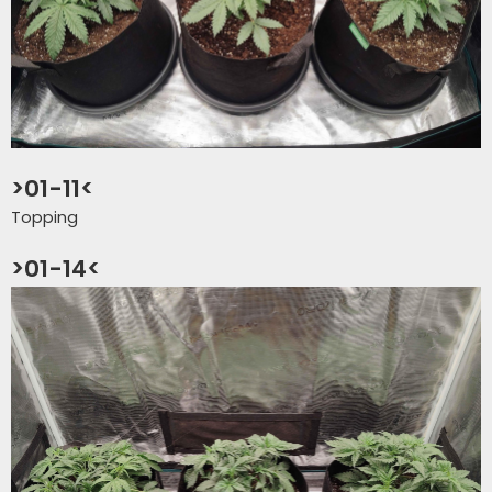
>01-11<
Topping
>01-14<