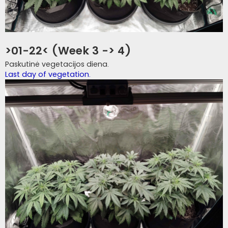
>01-22< (Week 3 -> 4)
Paskutinė vegetacijos diena.
Last day of vegetation.