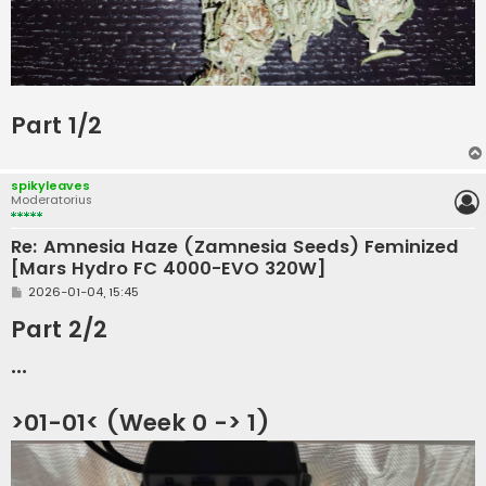
Part 1/2
spikyleaves
Moderatorius
Re: Amnesia Haze (Zamnesia Seeds) Feminized
[Mars Hydro FC 4000-EVO 320W]
S
2026-01-04, 15:45
t
a
Part 2/2
n
d
...
a
r
t
i
>01-01< (Week 0 -> 1)
n
ė