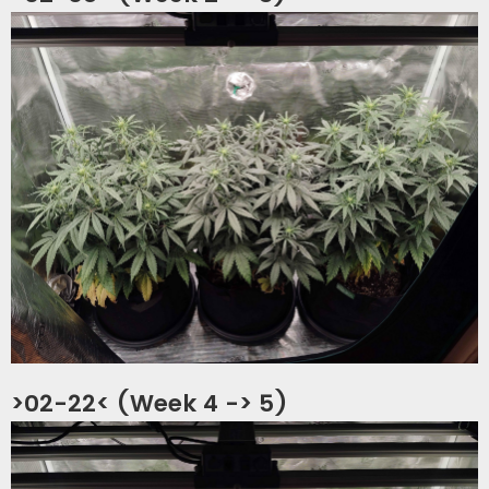
>02-22< (Week 4 -> 5)