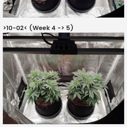
>10-02< (Week 4 -> 5)