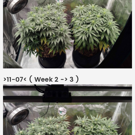
>11-07< ( Week 2 -> 3 )