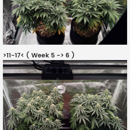
>11-17< ( Week 5 -> 6 )