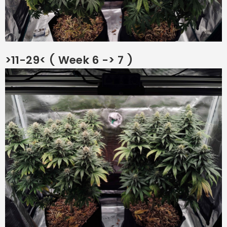
>11-29< ( Week 6 -> 7 )