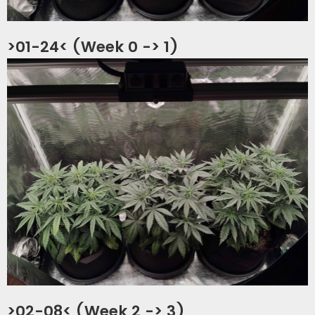
>01-24< (Week 0 -> 1)
>02-08< (Week 2 -> 3)